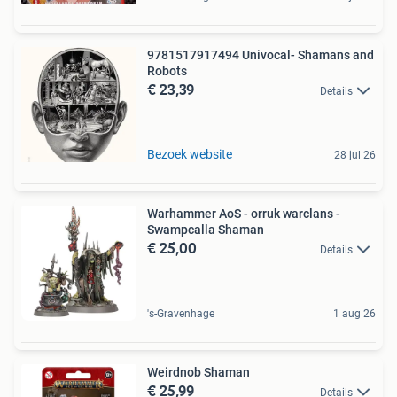
9781517917494 Univocal- Shamans and
Robots
€ 23,39
Details
Bezoek website
28 jul 26
Warhammer AoS - orruk warclans -
Swampcalla Shaman
€ 25,00
Details
's-Gravenhage
1 aug 26
Weirdnob Shaman
€ 25,99
Details