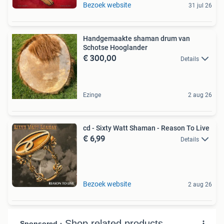
Bezoek website
31 jul 26
Handgemaakte shaman drum van
Schotse Hooglander
€ 300,00
Details
Ezinge
2 aug 26
cd - Sixty Watt Shaman - Reason To Live
€ 6,99
Details
Bezoek website
2 aug 26