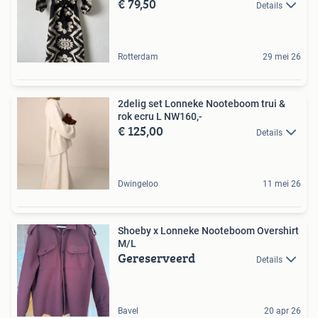
€ 79,50
Details
Rotterdam
29 mei 26
2delig set Lonneke Nooteboom trui &
rok ecru L NW160,-
€ 125,00
Details
Dwingeloo
11 mei 26
Shoeby x Lonneke Nooteboom Overshirt
M/L
Gereserveerd
Details
Bavel
20 apr 26