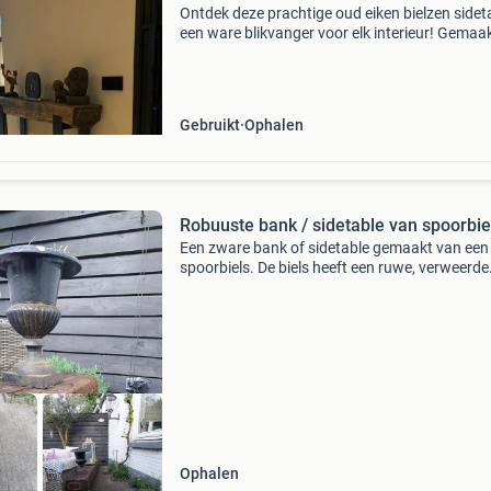
Ontdek deze prachtige oud eiken bielzen sidet
een ware blikvanger voor elk interieur! Gemaa
van authentieke duurzame oud eiken bielzen,
straalt deze sidetbale karakter en warmte uit 
perfect a
Gebruikt
Ophalen
Robuuste bank / sidetable van spoorbie
Een zware bank of sidetable gemaakt van een
spoorbiels. De biels heeft een ruwe, verweerde
uitstraling en is donkerbruin van kleur. Aan de
zijkant zit een metalen plaatje. De biels ligt op
enkele
Ophalen