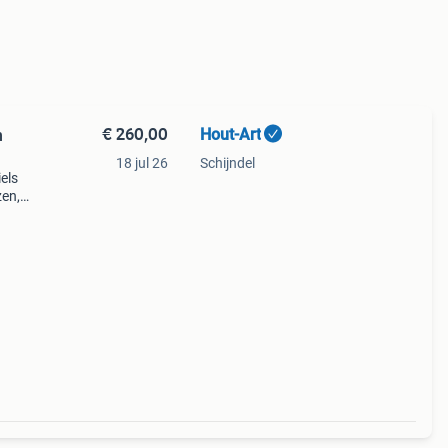
€ 260,00
Hout-Art
n
18 jul 26
Schijndel
els
zen,
en.