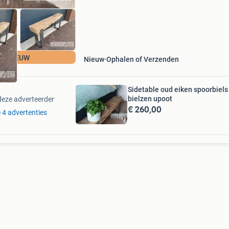
NIEUW
Nieuw
Ophalen of Verzenden
Sidetable oud eiken spoorbiels
bielzen upoot
deze adverteerder
€ 260,00
e 4 advertenties