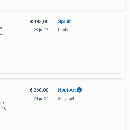
€ 185,00
Spruit
an
29 jul 26
Lopik
eum of
is
€ 260,00
Hout-Art
24 jul 26
Schijndel
els
zen,
en.