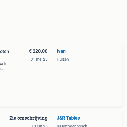
€ 220,00
Ivan
poten
31 mei 26
Huizen
balk
e
Zie omschrijving
J&R Tables
10 jun 26
's-Hertogenbosch