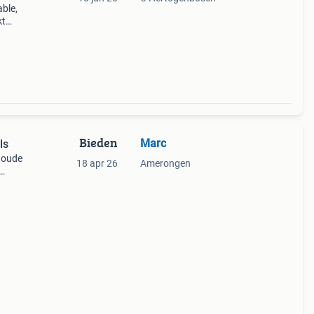
able,
kt
✨
Bieden
Marc
ls
 oude
18 apr 26
Amerongen