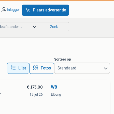
Inloggen
Plaats advertentie
lle afstanden…
Zoek
Sorteer op
Lijst
Foto’s
€ 175,00
WB
k
13 jul 26
Elburg