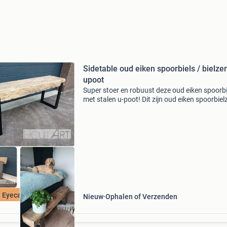
Sidetable oud eiken spoorbiels / bielze
upoot
Super stoer en robuust deze oud eiken spoorbi
met stalen u-poot! Dit zijn oud eiken spoorbiel
zorgvuldig gesorteerd, daarna gezandstraald
waardoor deze een prachtige uitstraling hebb
De stal
Eyecather
Nieuw
Ophalen of Verzenden