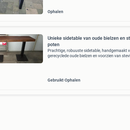
Ophalen
Unieke sidetable van oude bielzen en s
poten
Prachtige, robuuste sidetable, handgemaakt 
gerecyclede oude bielzen en voorzien van stev
stalen poten. Deze tafel is een echte blikvange
past perfect in een industrieel of landelijk inter
Gebruikt
Ophalen