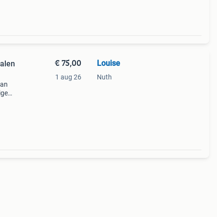
€ 75,00
Louise
talen
1 aug 26
Nuth
van
ige
r en
ie