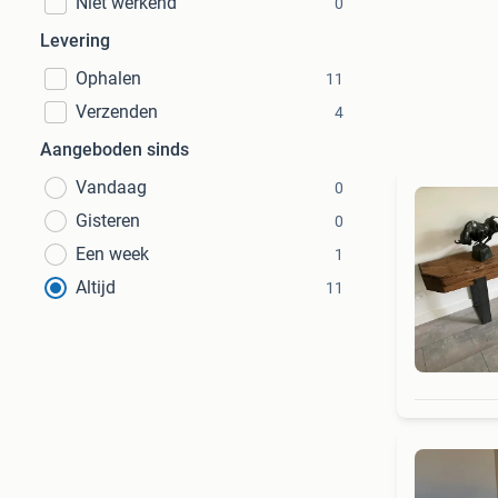
Niet werkend
0
Levering
Ophalen
11
Verzenden
4
Aangeboden sinds
Vandaag
0
Gisteren
0
Een week
1
Altijd
11