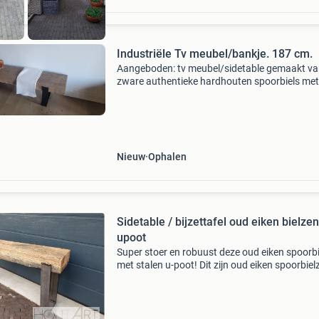
Industriële Tv meubel/bankje. 187 cm.
Aangeboden: tv meubel/sidetable gemaakt v
zware authentieke hardhouten spoorbiels met
mooie doorleefde tekening. Geen teer, carbol
andere middelen in de balk aanwezig, de biels 
opgeschuurd,
Nieuw
Ophalen
Sidetable / bijzettafel oud eiken bielzen
upoot
Super stoer en robuust deze oud eiken spoorbi
met stalen u-poot! Dit zijn oud eiken spoorbiel
zorgvuldig gesorteerd, daarna gezandstraald
waardoor deze een prachtige uitstraling hebb
De stal