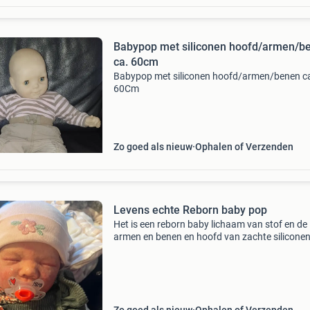
Babypop met siliconen hoofd/armen/b
ca. 60cm
Babypop met siliconen hoofd/armen/benen c
60Cm
Zo goed als nieuw
Ophalen of Verzenden
Levens echte Reborn baby pop
Het is een reborn baby lichaam van stof en de
armen en benen en hoofd van zachte siliconen
kan een echte speen in ik wil heel graag een a
die ik ook in bad kan doen vandaar dat ik een
andere h