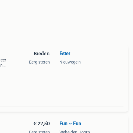
Bieden
Ester
veer
Eergisteren
Nieuwegein
n,
t
y. Ze
€ 22,50
Fun ~ Fun
Eergisteren
Wehe-den Hoorn