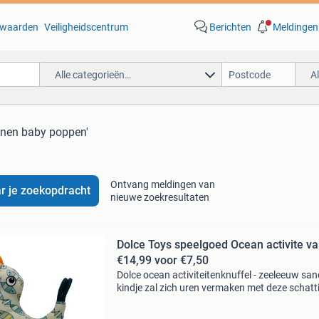
waarden
Veiligheidscentrum
Berichten
Meldingen
Alle categorieën…
A
conen baby poppen'
Ontvang meldingen van
r je zoekopdracht
nieuwe zoekresultaten
Dolce Toys speelgoed Ocean activite v
€14,99 voor €7,50
Dolce ocean activiteitenknuffel - zeeleeuw san
kindje zal zich uren vermaken met deze schatt
activiteitenknuffel in de vorm van een zeeleeu
Sandy de zeeleeuw is gemaakt van getexturee