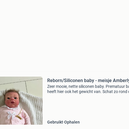
Reborn/Siliconen baby - meisje Amberl
Zeer mooie, nette siliconen baby. Prematuur b
heeft hier ook het gewicht van. Schat zo rond
cm lang (net zoals een pasgeborene) zelf
handgemaakt. Kleertjes krijg je bij de prijs in.
re
Gebruikt
Ophalen