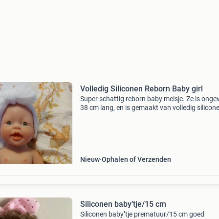
Volledig Siliconen Reborn Baby girl
Super schattig reborn baby meisje. Ze is onge
38 cm lang, en is gemaakt van volledig silicone
waardoor ze erg flexibel is. Hoofd en lijfje moe
ondersteund worden, net als bij een echte bab
Nieuw
Ophalen of Verzenden
Siliconen baby’tje/15 cm
Siliconen baby’tje prematuur/15 cm goed