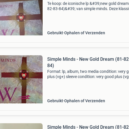
Te koop: de iconische lp &#39;new gold dream
82-83-84)&#39; van simple minds. Deze klassi
uit 1982 is een must-have voor elke pop- en
rockliefhebber. De plaat is in goede staat en k
Gebruikt
Ophalen of Verzenden
Simple Minds - New Gold Dream (81-82
84)
Format: lp, album, two media condition: very 
plus (vg+) sleeve condition: very good plus (vg
with ois. The sleeve is vg++++. Coming from a
private collection with only vg+ and vg+++++ 
La
Gebruikt
Ophalen of Verzenden
Simple Minds - New Gold Dream (81-82