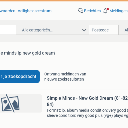
waarden
Veiligheidscentrum
Berichten
Meldingen
Alle categorieën…
A
le minds lp new gold dream'
Ontvang meldingen van
r je zoekopdracht
nieuwe zoekresultaten
Simple Minds - New Gold Dream (81-82
84)
Format: lp, album media condition: very good 
sleeve condition: very good plus (vg+) plays v
With ois. Two small price stickers on sleeve.
Coming from a private collection. Label: