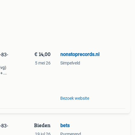
€ 14,00
nonstoprecords.nl
-83-
5 mei 26
Simpelveld
(vg)
g+.
Bezoek website
Bieden
bets
-83-
19 jul 26
Purmerend