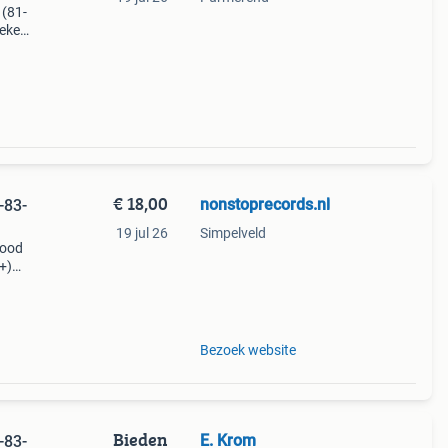
 (81-
eker
laa
€ 18,00
nonstoprecords.nl
-83-
19 jul 26
Simpelveld
good
+)
items!
Bezoek website
Bieden
E. Krom
-83-