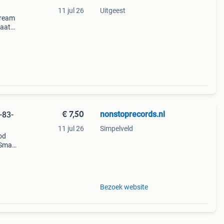
11 jul 26
Uitgeest
dream
laat
ave
p.
€ 7,50
nonstoprecords.nl
-83-
11 jul 26
Simpelveld
od
 Small
re
Bezoek website