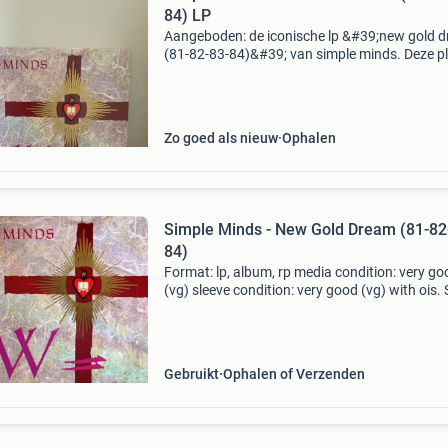
84) LP
Aangeboden: de iconische lp &#39;new gold 
(81-82-83-84)&#39; van simple minds. Deze p
verkeert in uitstekende staat en is een must-h
voor elke liefhebber van new wave en synthpo
Zo goed als nieuw
Ophalen
Simple Minds - New Gold Dream (81-82
84)
Format: lp, album, rp media condition: very go
(vg) sleeve condition: very good (vg) with ois.
price sticker. On sleeve. Coming from private
collection. Label: virgin,virgin country: europe 
Gebruikt
Ophalen of Verzenden