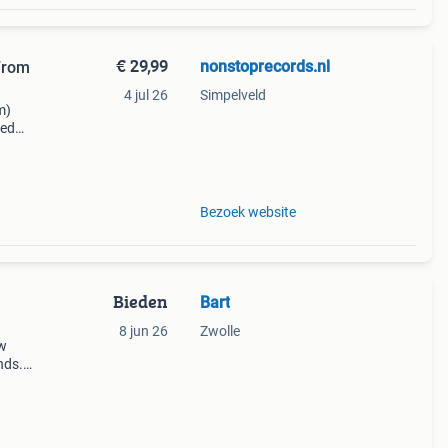
€ 29,99
nonstoprecords.nl
From
4 jul 26
Simpelveld
m)
led
lete.
Bezoek website
Bieden
Bart
8 jun 26
Zwolle
ew
nds.
ust-
 ban