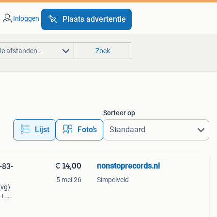
Inloggen
Plaats advertentie
lle afstanden…
Zoek
Sorteer op
Lijst
Foto’s
€ 14,00
nonstoprecords.nl
-83-
5 mei 26
Simpelveld
(vg)
g+.