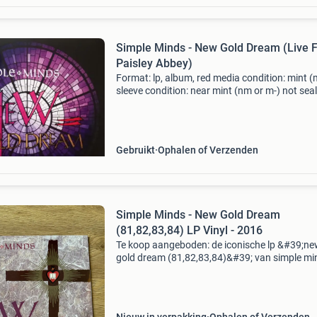
Simple Minds - New Gold Dream (Live 
Paisley Abbey)
Format: lp, album, red media condition: mint (
sleeve condition: near mint (nm or m-) not sea
anymore. Slight storage wear. Straight from
supplier. With booklet ois and everything comp
Item
Gebruikt
Ophalen of Verzenden
Simple Minds - New Gold Dream
(81,82,83,84) LP Vinyl - 2016
Te koop aangeboden: de iconische lp &#39;n
gold dream (81,82,83,84)&#39; van simple mi
Deze plaat uit 1982 is een klassieker en een m
have voor elke vinylverzamelaar of fan van de