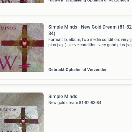
Nieuw in verpakking
Ophalen of Verzenden
Simple Minds - New Gold Dream (81-82
84)
Format: lp, album, two media condition: very 
plus (vg+) sleeve condition: very good plus (vg
with ois. Very nice copy. 2 Small price stickers
sleeve. Coming from a private collection. Label
Gebruikt
Ophalen of Verzenden
Simple Minds
New gold dream 81-82-83-84