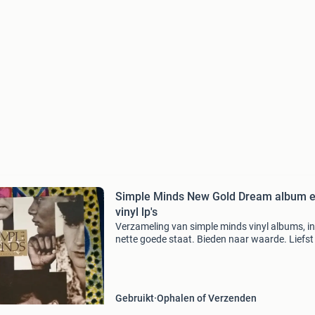
Simple Minds New Gold Dream album e
vinyl lp's
Verzameling van simple minds vinyl albums, in
nette goede staat. Bieden naar waarde. Liefst 
koop svp. Simple minds / jim kerr 33rpm
Gebruikt
Ophalen of Verzenden