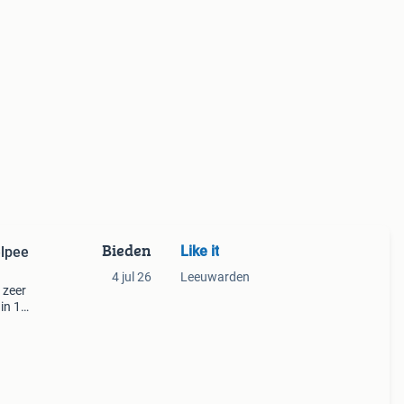
Bieden
Like it
lpee
4 jul 26
Leeuwarden
 zeer
in 1