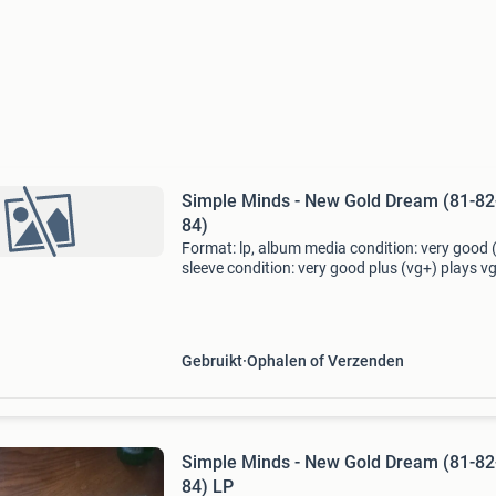
Simple Minds - New Gold Dream (81-82
84)
Format: lp, album media condition: very good 
sleeve condition: very good plus (vg+) plays v
With ois. Two small price stickers on sleeve.
Coming from a private collection. Label:
virgin,virgin
Gebruikt
Ophalen of Verzenden
Simple Minds - New Gold Dream (81-82
84) LP