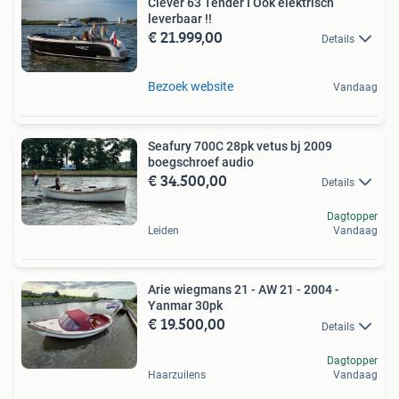
Clever 63 Tender I Ook elektrisch
leverbaar !!
€ 21.999,00
Details
Bezoek website
Vandaag
Seafury 700C 28pk vetus bj 2009
boegschroef audio
€ 34.500,00
Details
Dagtopper
Leiden
Vandaag
Arie wiegmans 21 - AW 21 - 2004 -
Yanmar 30pk
€ 19.500,00
Details
Dagtopper
Haarzuilens
Vandaag