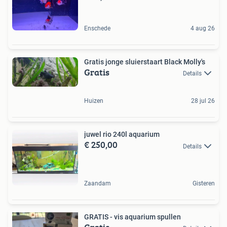
Enschede
4 aug 26
Gratis jonge sluierstaart Black Molly's
Gratis
Details
Huizen
28 jul 26
juwel rio 240l aquarium
€ 250,00
Details
Zaandam
Gisteren
GRATIS - vis aquarium spullen