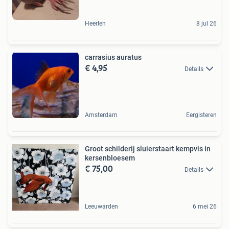
Heerlen
8 jul 26
carrasius auratus
€ 4,95
Details
Amsterdam
Eergisteren
Groot schilderij sluierstaart kempvis in
kersenbloesem
€ 75,00
Details
Leeuwarden
6 mei 26