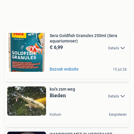
Sera Goldfish Granules 250ml (Sera
aquariumvoer)
€ 6,99
Details
Bezoek website
15 jul 26
koi's zsm weg
Bieden
Details
Kollum
Eergisteren