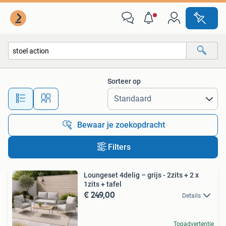
Alle categorieën…
Sorteer op
Alle afstanden…
Bewaar je zoekopdracht
Filters
Loungeset 4delig – grijs - 2zits + 2 x
1zits + tafel
€ 249,00
Details
Topadvertentie