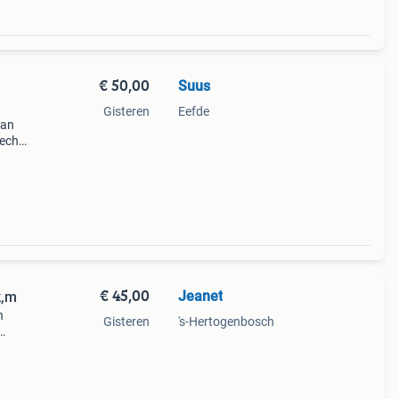
€ 50,00
Suus
Gisteren
Eefde
van
rechte
mooie
€ 45,00
Jeanet
k,m
n
Gisteren
's-Hertogenbosch