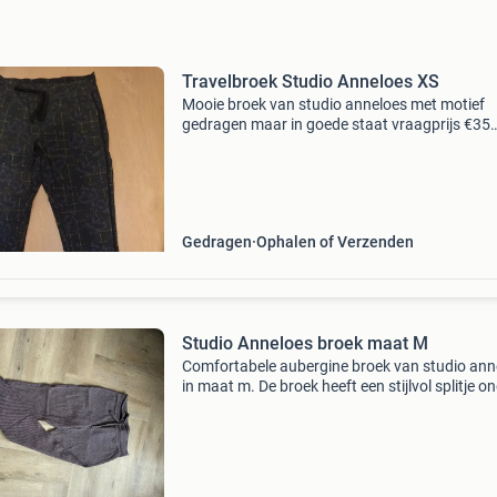
Travelbroek Studio Anneloes XS
Mooie broek van studio anneloes met motief
gedragen maar in goede staat vraagprijs €35
inclusief verzenden
Gedragen
Ophalen of Verzenden
Studio Anneloes broek maat M
Comfortabele aubergine broek van studio ann
in maat m. De broek heeft een stijlvol splitje o
aan de pijp en handige zakjes in de zijnaad. De
elastische tailleband met striklint zorgt voor e