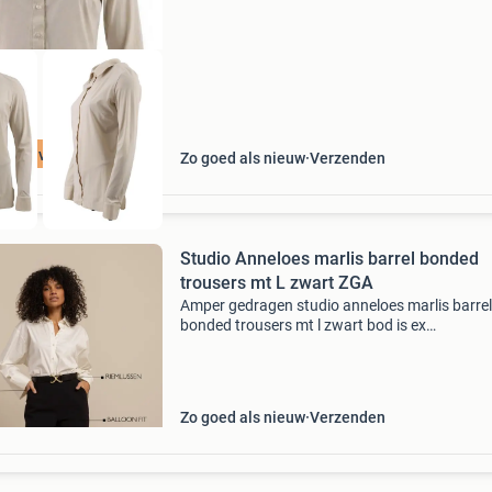
t 75% voordeel
Zo goed als nieuw
Verzenden
Studio Anneloes marlis barrel bonded
trousers mt L zwart ZGA
Amper gedragen studio anneloes marlis barrel
bonded trousers mt l zwart bod is ex
verzendkosten bieden vanaf 60 euro kijk ook 
bij mijn andere advertenties
Zo goed als nieuw
Verzenden