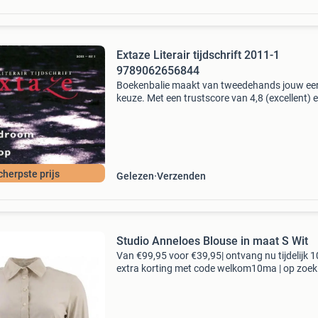
Extaze Literair tijdschrift 2011-1
9789062656844
Boekenbalie maakt van tweedehands jouw ee
keuze. Met een trustscore van 4,8 (excellent) 
dagen retour garantie maken we dat iedere d
waar. Bestel direct op onze website! Titel: ext
liter
cherpste prijs
Gelezen
Verzenden
Studio Anneloes Blouse in maat S Wit
Van €99,95 voor €39,95| ontvang nu tijdelijk 
extra korting met code welkom10ma | op zoek
topkwaliteit merkkleding voor een fractie van 
nieuwprijs? Bij 95percent vind je refurbish