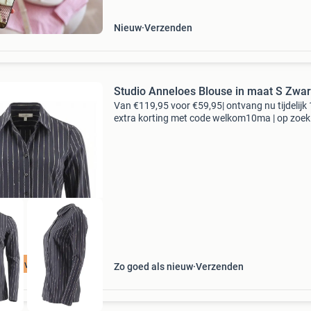
verkoop en verzend
Nieuw
Verzenden
Studio Anneloes Blouse in maat S Zwar
Van €119,95 voor €59,95| ontvang nu tijdelijk
extra korting met code welkom10ma | op zoek
topkwaliteit merkkleding voor een fractie van 
nieuwprijs? Bij 95percent vind je refurbis
t 75% voordeel
Zo goed als nieuw
Verzenden