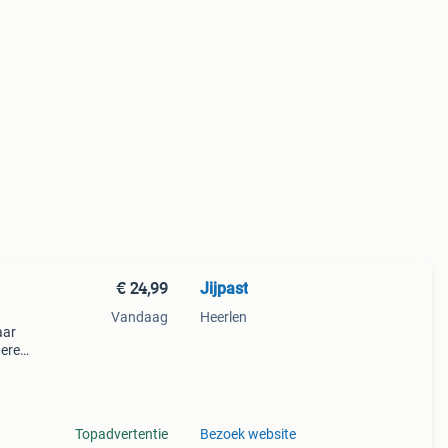
€ 24,99
Jijpast
Vandaag
Heerlen
aar
dere
vanaf
Topadvertentie
Bezoek website