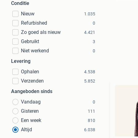
Conditie
Nieuw
1.035
Refurbished
0
Zo goed als nieuw
4.421
Gebruikt
3
Niet werkend
0
Levering
Ophalen
4.538
Verzenden
5.852
Aangeboden sinds
Vandaag
0
Gisteren
111
Een week
810
Altijd
6.038