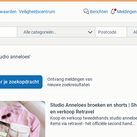
waarden
Veiligheidscentrum
Berichten
Meldingen
Alle categorieën…
A
tudio anneloes'
Ontvang meldingen van
r je zoekopdracht
nieuwe zoekresultaten
Studio Anneloes broeken en shorts | S
en verkoop Retravel
Koop en verkoop tweedehands studio annelo
items via retravel - hét officiële second hand
platform van studio anneloes. Ontdek het nu.
Verkopen is heel simpel: selecteer en upload