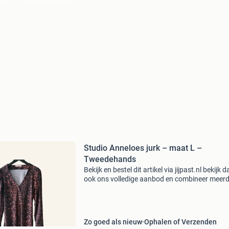
Studio Anneloes jurk – maat L –
Tweedehands
Bekijk en bestel dit artikel via jijpast.nl bekijk d
ook ons volledige aanbod en combineer meer
artikelen in één bestelling. Gratis verzending 
€50. Staat van het product: netjes gedr
Zo goed als nieuw
Ophalen of Verzenden