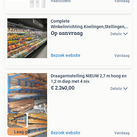
Haarzuilens
Vandaag
Complete
Winkelinrichting.Koelingen,Stellingen,
Op aanvraag
Kassa enz
Details
Bezoek website
Vandaag
Draagarmstelling NIEUW 2,7 m hoog en
1,2 m diep met 4 niv.
€ 2.240,00
Details
Laag geprijsd
Bezoek website
Vandaag