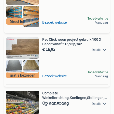
Topadvertentie
Direct leverbaar
Bezoek website
Vandaag
Pvc Click woon project gebruik 100 X
Decor vanaf €16,95p/m2
€ 16,95
Details
Topadvertentie
gratis bezorgen
Bezoek website
Vandaag
Complete
Winkelinrichting.Koelingen,Stellingen,
Op aanvraag
Kassa enz
Details