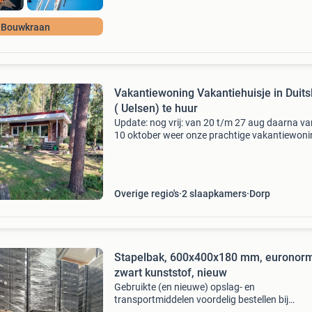
Bouwkraan
Vakantiewoning Vakantiehuisje in Duits
( Uelsen) te huur
Update: nog vrij: van 20 t/m 27 aug daarna v
10 oktober weer onze prachtige vakantiewoni
ligt net over de grens (duitsland) in het mooie
dorpje uelsen. Hier geniet u van de rust maar 
ook
Overige regio's
2 slaapkamers
Dorp
Stapelbak, 600x400x180 mm, euronorm
zwart kunststof, nieuw
Gebruikte (en nieuwe) opslag- en
transportmiddelen voordelig bestellen bij