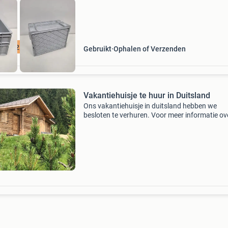
00 m2 voorraad
Gebruikt
Ophalen of Verzenden
Vakantiehuisje te huur in Duitsland
Ons vakantiehuisje in duitsland hebben we
besloten te verhuren. Voor meer informatie ov
prijzen en bezetting verwijzen we graag door 
de website waarop wij (en ook vele mede-eige
van vakant