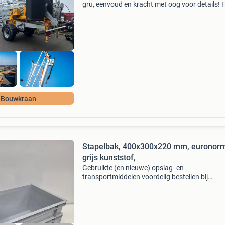
gru, eenvoud en kracht met oog voor details! 
ga 245 24m vlucht 17,9 meter haakhoogte
maximale hefvermogen: 1800 kg tipbelasting:
kg voeding:
Bouwkraan
Stapelbak, 400x300x220 mm, euronorm
grijs kunststof,
Gebruikte (en nieuwe) opslag- en
transportmiddelen voordelig bestellen bij
emtrade.nl stapelbak, 400x300x220 mm,
euronorm, grijs kunststof, (a-keus, per stuk)
voorraad: 1920 prijs: €4.50 Excl. Bt