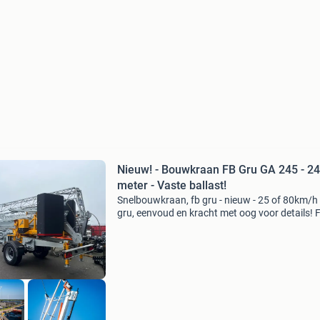
Nieuw! - Bouwkraan FB Gru GA 245 - 24
meter - Vaste ballast!
Snelbouwkraan, fb gru - nieuw - 25 of 80km/h
gru, eenvoud en kracht met oog voor details! 
ga 245 24m vlucht 17,9 meter haakhoogte
maximale hefvermogen: 1800 kg tipbelasting:
kg voeding: