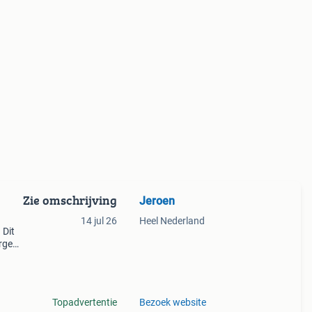
Zie omschrijving
Jeroen
14 jul 26
Heel Nederland
 Dit
ergens
ld
voor
Topadvertentie
Bezoek website