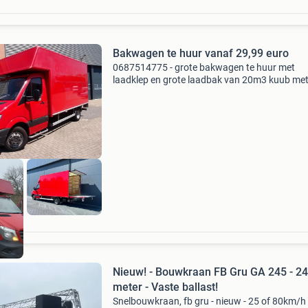
Bakwagen te huur vanaf 29,99 euro
0687514775 - grote bakwagen te huur met
laadklep en grote laadbak van 20m3 kuub me
laadklep, 3 persoons. Ook 6 persoons bakwa
beschikbaar met 23m3 kuub laadbak. Handig
vakantie met grote groe
Nieuw! - Bouwkraan FB Gru GA 245 - 24
meter - Vaste ballast!
Snelbouwkraan, fb gru - nieuw - 25 of 80km/h