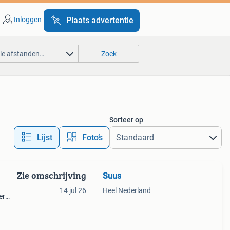
Inloggen
Plaats advertentie
lle afstanden…
Zoek
Sorteer op
Lijst
Foto’s
Zie omschrijving
Suus
14 jul 26
Heel Nederland
er
naar
naren