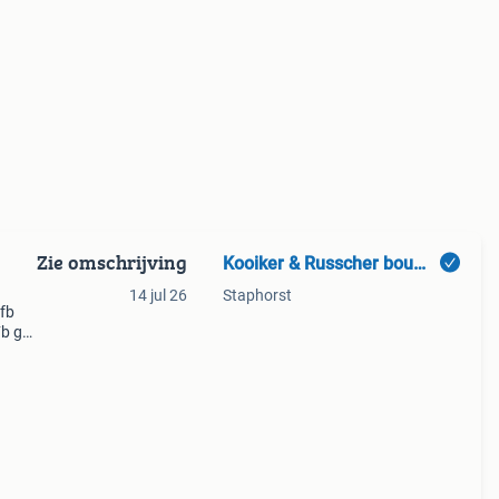
Zie omschrijving
Kooiker & Russcher bouwkranen
14 jul 26
Staphorst
 fb
Fb gru
 500