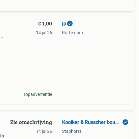
€ 1,00
jp
14 jul 26
Rotterdam
t
gen
 voor
Topadvertentie
Zie omschrijving
Kooiker & Russcher bouwkranen
14 jul 26
Staphorst
 fb