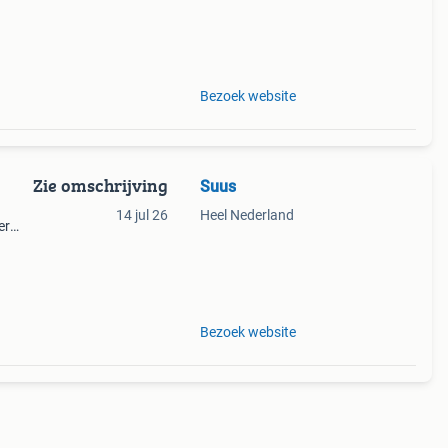
Bezoek website
Zie omschrijving
Suus
14 jul 26
Heel Nederland
er
naar
naren
Bezoek website