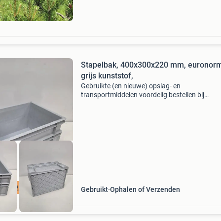
Stapelbak, 400x300x220 mm, euronorm
grijs kunststof,
Gebruikte (en nieuwe) opslag- en
transportmiddelen voordelig bestellen bij
emtrade.nl stapelbak, 400x300x220 mm,
euronorm, grijs kunststof, (a-keus, per stuk)
voorraad: 1920 prijs: €4.50 Excl. Bt
00 m2 voorraad
Gebruikt
Ophalen of Verzenden