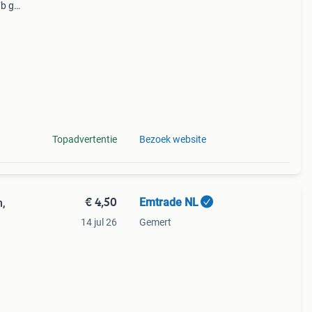
Fb gru
 500
Topadvertentie
Bezoek website
€ 4,50
Emtrade NL
,
14 jul 26
Gemert