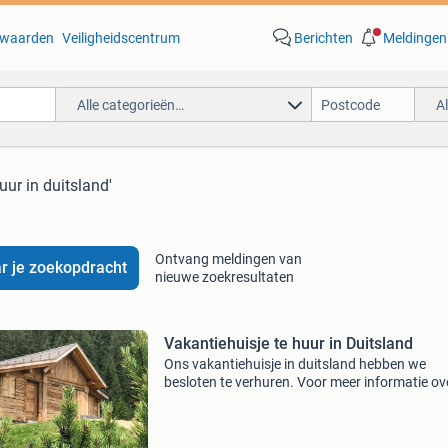
waarden
Veiligheidscentrum
Berichten
Meldingen
Alle categorieën…
A
huur in duitsland'
Ontvang meldingen van
r je zoekopdracht
nieuwe zoekresultaten
Vakantiehuisje te huur in Duitsland
Ons vakantiehuisje in duitsland hebben we
besloten te verhuren. Voor meer informatie ov
prijzen en bezetting verwijzen we graag door 
de website waarop wij (en ook vele mede-eige
van vakant