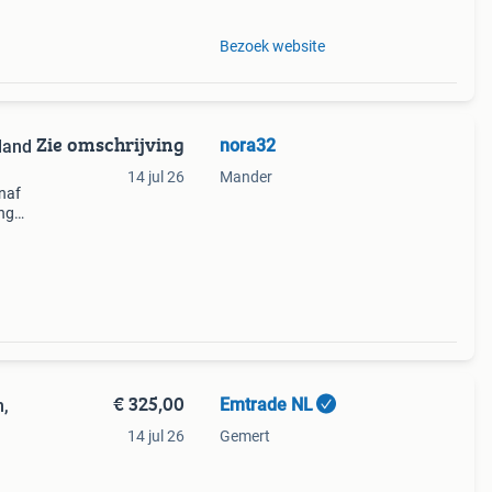
Bezoek website
Zie omschrijving
nora32
land
14 jul 26
Mander
anaf
ng
bent u
€ 325,00
Emtrade NL
,
14 jul 26
Gemert