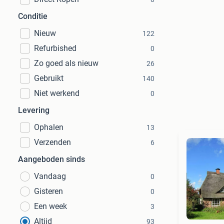
Conditie
Nieuw
122
Refurbished
0
Zo goed als nieuw
26
Gebruikt
140
Niet werkend
0
Levering
Ophalen
13
Verzenden
6
Aangeboden sinds
Vandaag
0
Gisteren
0
Een week
3
Altijd
93