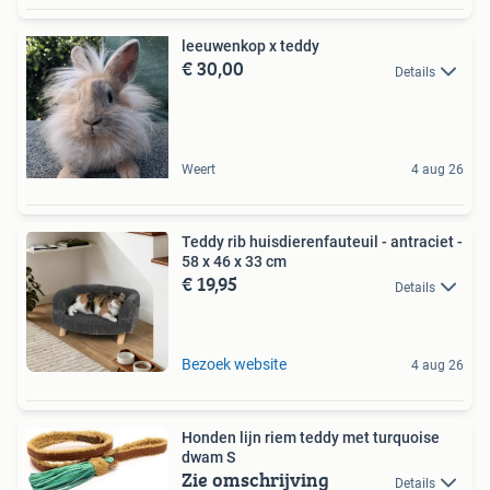
leeuwenkop x teddy
€ 30,00
Details
Weert
4 aug 26
Teddy rib huisdierenfauteuil - antraciet -
58 x 46 x 33 cm
€ 19,95
Details
Bezoek website
4 aug 26
Honden lijn riem teddy met turquoise
dwam S
Zie omschrijving
Details