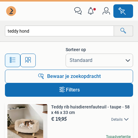
Alle categorieën…
Sorteer op
Alle afstanden…
Bewaar je zoekopdracht
Filters
Teddy rib huisdierenfauteuil - taupe - 58
x 46 x 33 cm
€ 19,95
Details
Topadvertentie