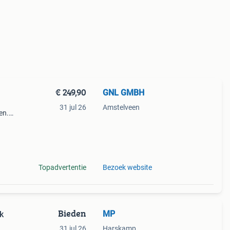
€ 249,90
GNL GMBH
31 jul 26
Amstelveen
en.
r een
Topadvertentie
Bezoek website
Bieden
MP
k
31 jul 26
Harskamp