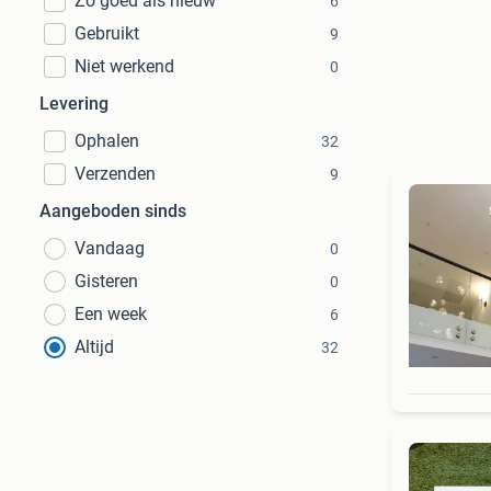
Zo goed als nieuw
6
Gebruikt
9
Niet werkend
0
Levering
Ophalen
32
Verzenden
9
Aangeboden sinds
Vandaag
0
Gisteren
0
Een week
6
Altijd
32