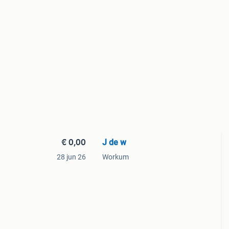
€ 0,00
J de w
28 jun 26
Workum