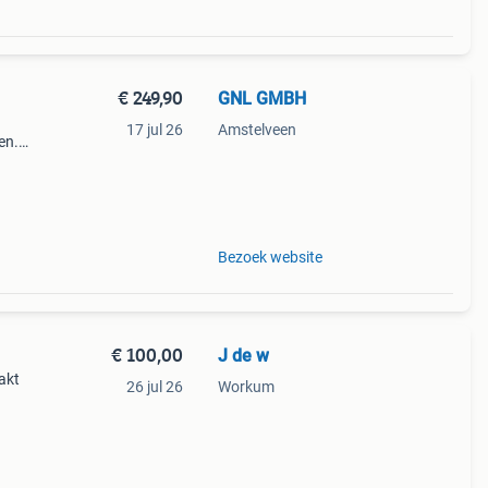
€ 249,90
GNL GMBH
17 jul 26
Amstelveen
en.
r een
Bezoek website
€ 100,00
J de w
akt
26 jul 26
Workum