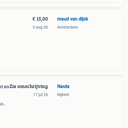
€ 15,00
maud van dijck
3 aug 26
Amsterdam
Zie omschrijving
Nauta
kt en
17 jul 26
Nijkerk
 in
orden
 kom