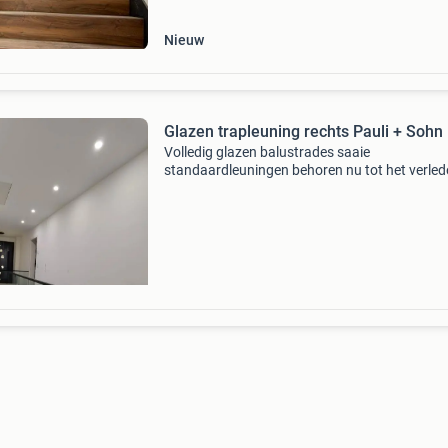
met één van
Nieuw
Glazen trapleuning rechts Pauli + Sohn
Volledig glazen balustrades saaie
standaardleuningen behoren nu tot het verled
Met een volledig glazen balustrade kiest u voo
product dat een hoge mate van veiligheid
garandeert en er tegelijk