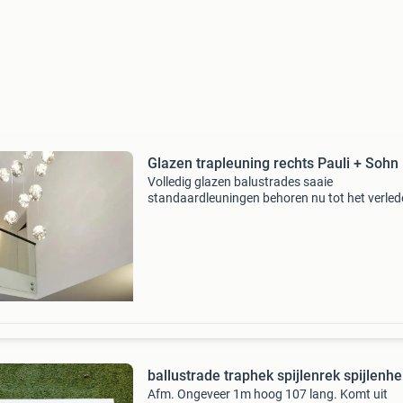
Glazen trapleuning rechts Pauli + Sohn
Volledig glazen balustrades saaie
standaardleuningen behoren nu tot het verled
Met een volledig glazen balustrade kiest u voo
product dat een hoge mate van veiligheid
garandeert en er tegelijk
ballustrade traphek spijlenrek spijlenhe
Afm. Ongeveer 1m hoog 107 lang. Komt uit