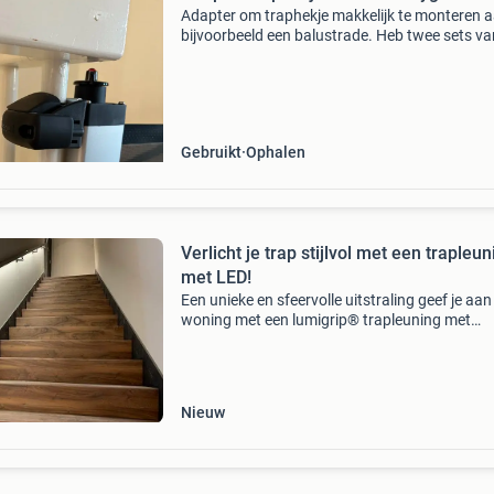
Adapter om traphekje makkelijk te monteren 
bijvoorbeeld een balustrade. Heb twee sets va
twee beschikbaar.
Gebruikt
Ophalen
Verlicht je trap stijlvol met een trapleun
met LED!
Een unieke en sfeervolle uitstraling geef je aan 
woning met een lumigrip® trapleuning met
ingebouwde led-verlichting. Direct meer weten
Wat zijn de mogelijkheden voor jouw woning? 
met één van
Nieuw