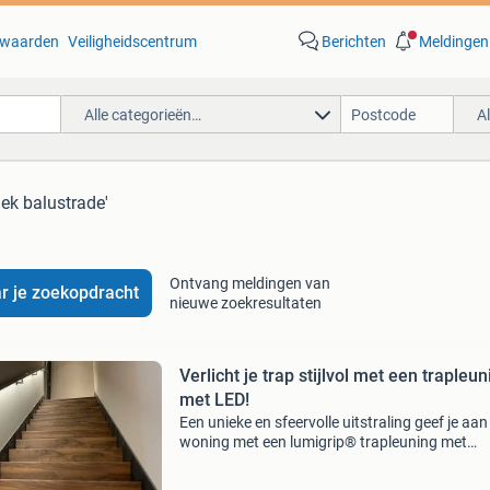
waarden
Veiligheidscentrum
Berichten
Meldingen
Alle categorieën…
A
hek balustrade'
Ontvang meldingen van
r je zoekopdracht
nieuwe zoekresultaten
Verlicht je trap stijlvol met een trapleun
met LED!
Een unieke en sfeervolle uitstraling geef je aan 
woning met een lumigrip® trapleuning met
ingebouwde led-verlichting. Direct meer weten
Wat zijn de mogelijkheden voor jouw woning? 