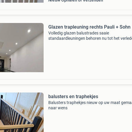
Nieuw
Ophalen of Verzenden
Glazen trapleuning rechts Pauli + Sohn
Volledig glazen balustrades saaie
standaardleuningen behoren nu tot het verled
Met een volledig glazen balustrade kiest u voo
product dat een hoge mate van veiligheid
garandeert en er tegelijk
balusters en traphekjes
Balusters traphekjes nieuw op uw maat gema
naar wens