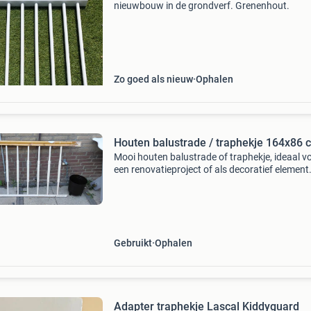
nieuwbouw in de grondverf. Grenenhout.
Zo goed als nieuw
Ophalen
Houten balustrade / traphekje 164x86 
Mooi houten balustrade of traphekje, ideaal v
een renovatieproject of als decoratief element
hekje is 164 cm lang en 86 cm hoog. Het is geb
maar nog in goede staat en kan met een likje v
Gebruikt
Ophalen
Adapter traphekje Lascal Kiddyguard