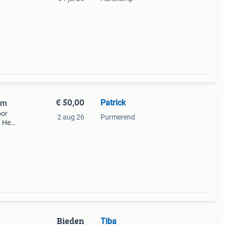
€ 50,00
Patrick
cm
oor
2 aug 26
Purmerend
. Het
ruikt,
Bieden
Tiba