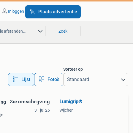
Inloggen
Plaats advertentie
lle afstanden…
Zoek
Sorteer op
Lijst
Foto’s
Zie omschrijving
Lumigrip®
ing
31 jul 26
Wijchen
je
?
Bel