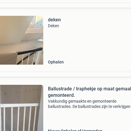
deken
Deken
Ophalen
Ballustrade / traphekje op maat gemaa
gemonteerd.
Vakkundig gemaakte en gemonteerde
ballustrades. De ballustrades zijn te verkrijgen
elke gewenste afmeting en kleur en kunnen w
voorzien van ronde of rechthoekige spijlen. Ik
vooraf bij u o