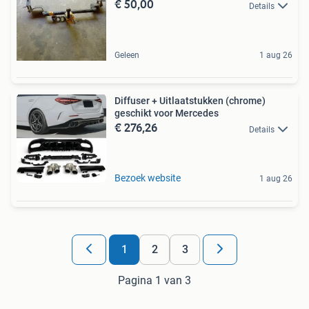
€ 50,00
Details
Geleen
1 aug 26
Diffuser + Uitlaatstukken (chrome)
geschikt voor Mercedes
€ 276,26
Details
Bezoek website
1 aug 26
1
2
3
Pagina 1 van 3