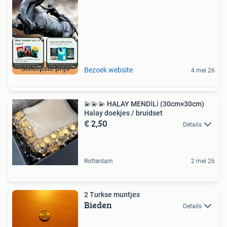
Scherpste prijs
Bezoek website
4 mei 26
💫💫💫 HALAY MENDİLİ (30cm×30cm)
Halay doekjes / bruidset
€ 2,50
Details
Rotterdam
2 mei 26
2 Turkse muntjes
Bieden
Details