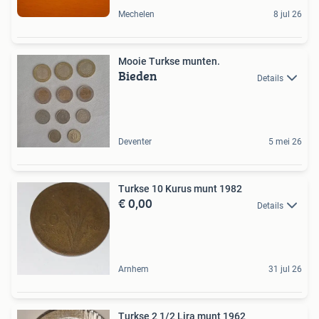
Mechelen
8 jul 26
Mooie Turkse munten.
Bieden
Details
Deventer
5 mei 26
Turkse 10 Kurus munt 1982
€ 0,00
Details
Arnhem
31 jul 26
Turkse 2 1/2 Lira munt 1962