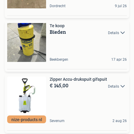
Dordrecht
9 jul 26
Te koop
Bieden
Details
Beekbergen
17 apr 26
Zipper Accu-drukspuit gifspuit
€ 145,00
Details
nize-products nl
Sevenum
2 aug 26