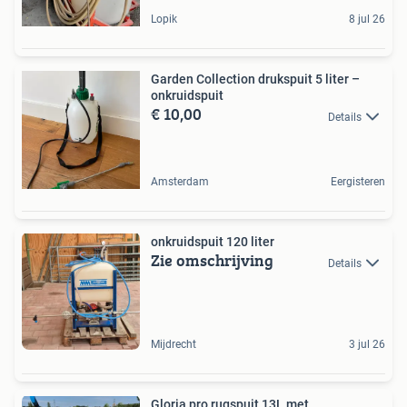
Lopik
8 jul 26
Garden Collection drukspuit 5 liter –
onkruidspuit
€ 10,00
Details
Amsterdam
Eergisteren
onkruidspuit 120 liter
Zie omschrijving
Details
Mijdrecht
3 jul 26
Gloria pro rugspuit 13L met