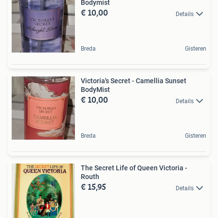
Bodymist
€ 10,00
Details
Breda
Gisteren
Victoria's Secret - Camellia Sunset
BodyMist
€ 10,00
Details
Breda
Gisteren
The Secret Life of Queen Victoria -
Routh
€ 15,95
Details