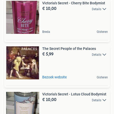
Victoria's Secret - Cherry Bite Bodymist
€ 10,00
Details
Breda
Gisteren
The Secret People of the Palaces
€ 5,99
Details
Bezoek website
Gisteren
Victoria's Secret - Lotus Cloud Bodymist
€ 10,00
Details