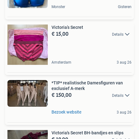
Monster
Gisteren
Victoria’s Secret
€ 15,00
Details
Amsterdam
3 aug 26
*TIP* realistische Damesfiguren van
exclusief A-merk
€ 150,00
Details
Bezoek website
3 aug 26
Victoria's Secret BH-bandjes en slips