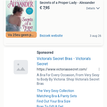
Secrets of a Proper Lady - Alexander
€ 7,95
Details
Va 25eu geen porto
Bezoek website
3 aug 26