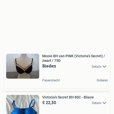
Mooie BH van PINK (Victoria's Secret) /
zwart / 75D
Bieden
Details
Papendrecht
Gisteren
Victoria's Secret BH 80C - Blauw
€ 22,50
Details