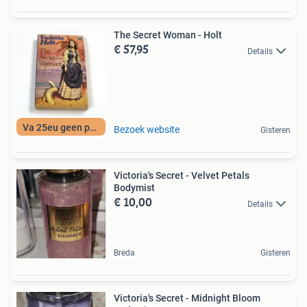
The Secret Woman - Holt
€ 57,95
Details
Va 25eu geen porto
Bezoek website
Gisteren
Victoria's Secret - Velvet Petals
Bodymist
€ 10,00
Details
Breda
Gisteren
Victoria's Secret - Midnight Bloom