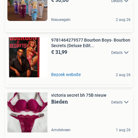
Details
Nieuwegein
2 aug 26
9781464279577 Bourbon Boys- Bourbon
Secrets (Deluxe Edit...
€ 31,99
Details
Bezoek website
2 aug 26
victoria secret bh 75B nieuw
Bieden
Details
Amstelveen
1 aug 26