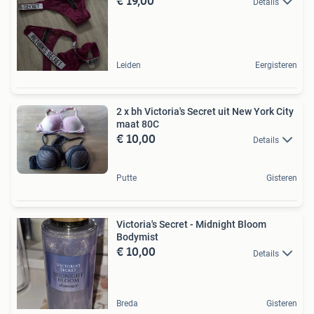
€ 19,00
Details
Leiden
Eergisteren
2 x bh Victoria's Secret uit New York City
maat 80C
€ 10,00
Details
Putte
Gisteren
Victoria's Secret - Midnight Bloom
Bodymist
€ 10,00
Details
Breda
Gisteren