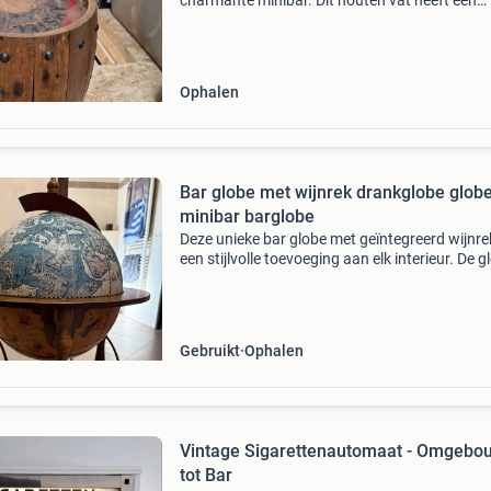
charmante minibar. Dit houten vat heeft een
authentieke uitstraling met het amstel-logo op
bovenkant en is voorzien van een handige op
aan de z
Ophalen
Bar globe met wijnrek drankglobe glob
minibar barglobe
Deze unieke bar globe met geïntegreerd wijnrek
een stijlvolle toevoeging aan elk interieur. De g
biedt ruimte voor flessen en glazen, en de ond
helft functioneert als een praktisch wijnrek
Gebruikt
Ophalen
Vintage Sigarettenautomaat - Omgebo
tot Bar