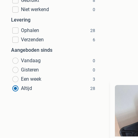
Gebruikt
8
Niet werkend
0
Levering
Ophalen
28
Verzenden
6
Aangeboden sinds
Vandaag
0
Gisteren
0
Een week
3
Altijd
28