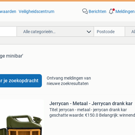
waarden
Veiligheidscentrum
Berichten
Meldingen
Alle categorieën…
A
age minibar'
Ontvang meldingen van
r je zoekopdracht
nieuwe zoekresultaten
Jerrycan - Metaal - Jerrycan drank kar
Titel: jerrycan - metaal - jerrycan drank kar
geschatte waarde: €150.0 Belangrijk: winnen
biedingen zijn exclusief 9% koperbescherming
kavel beschrijving unieke vintage 20l jerrycan 