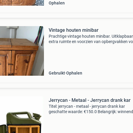
Ophalen
Vintage houten minibar
Prachtige vintage houten minibar. Uitklapbaar
extra ruimte en voorzien van opbergvakken v
flessen en glazen. Ideaal voor gezellige avond
als decoratief meubelstuk. Het meubel heeft e
Gebruikt
Ophalen
Jerrycan - Metaal - Jerrycan drank kar
Titel: jerrycan - metaal - jerrycan drank kar
geschatte waarde: €150.0 Belangrijk: winnen
biedingen zijn exclusief 9% koperbescherming
kavel beschrijving unieke vintage 20l jerrycan 