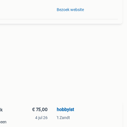
Bezoek website
€ 75,00
hobbyist
ek
4 jul 26
't Zandt
 een