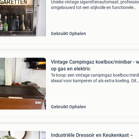
Unieke vintage sigarettenautomaat, professio
omgebouwd tot een stijlvolle en functionele
minibar. Perfect voor de liefhebber van retro i
en een echte eyecatcher in elke mancave,
woonkamer of h
Gebruikt
Ophalen
Vintage Campingaz koelbox/minibar - w
op gas en elektric
Te koop: een vintage campingaz koelbox/minib
ideaal voor kamperen of als extra koeling. Dit
apparaat werkt zowel op gas als op elektricitei
(12v/220v), wat het zeer veelzijdig maakt. De
koelbox is
Gebruikt
Ophalen
Industriële Dressoir en Keukenkast –