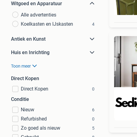
Witgoed en Apparatuur
Alle advertenties
Koelkasten en IJskasten
4
Antiek en Kunst
Huis en Inrichting
Toon meer
Direct Kopen
Direct Kopen
0
Conditie
Nieuw
6
Beo
Refurbished
0
Zo goed als nieuw
5