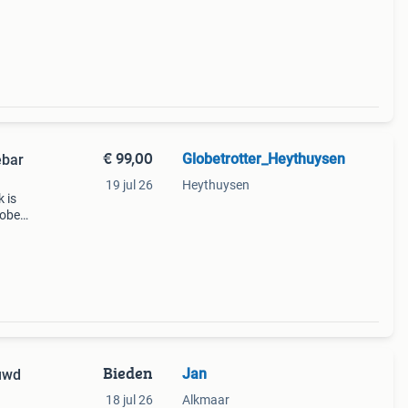
 de
ening
€ 99,00
Globetrotter_Heythuysen
ebar
19 jul 26
Heythuysen
 is
lobe
erste
Bieden
Jan
uwd
18 jul 26
Alkmaar