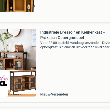
Industriële Dressoir en Keukenkast –
Praktisch Opbergmeubel
Voor 22:00 besteld, vandaag verzonden. Deze
opbergkast is nieuw en uit voorraad leverbaar 
Houd je huis georganiseerd met deze ruime en
veelzijdige opbergkast met 8 stoffen lades, ee
ingebouwd laads
ordeeld met 9+
Nieuw
Verzenden