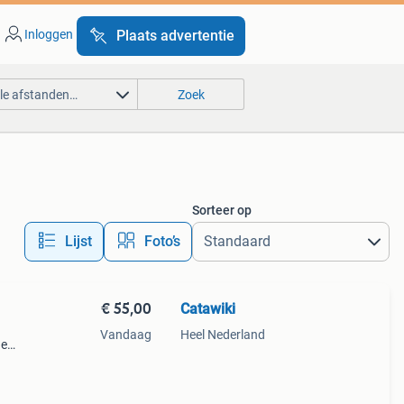
Inloggen
Plaats advertentie
lle afstanden…
Zoek
Sorteer op
Lijst
Foto’s
€ 55,00
Catawiki
Vandaag
Heel Nederland
de
 + €3
o