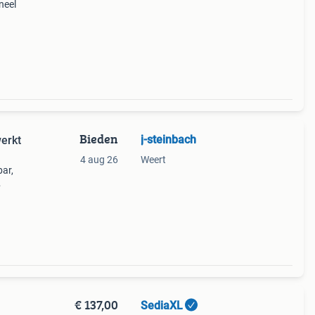
neel
tems
Bieden
j-steinbach
erkt
4 aug 26
Weert
ar,
t
€ 137,00
SediaXL