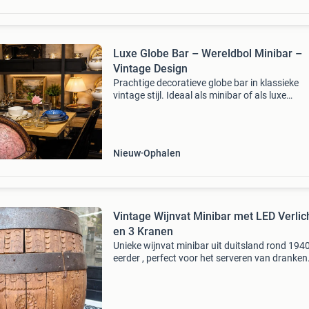
Luxe Globe Bar – Wereldbol Minibar –
Vintage Design
Prachtige decoratieve globe bar in klassieke
vintage stijl. Ideaal als minibar of als luxe
woondecoratie. De wereldbol kan worden ge
om flessen en glazen op te bergen. Een echte
blikvanger voor d
Nieuw
Ophalen
Vintage Wijnvat Minibar met LED Verlic
en 3 Kranen
Unieke wijnvat minibar uit duitsland rond 1940
eerder , perfect voor het serveren van dranken.
sfeervolle vat is voorzien van ingebouwde led-
verlichting en drie kranen voor diverse dranke