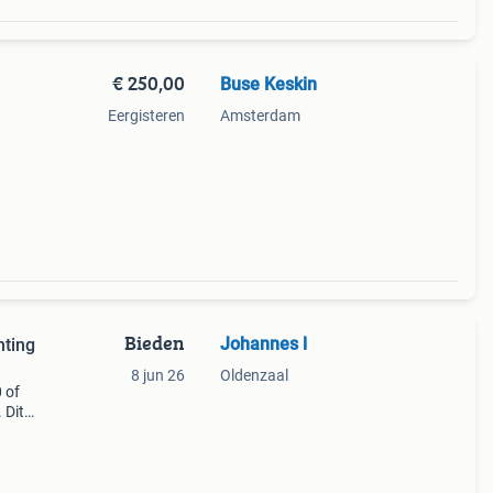
€ 250,00
Buse Keskin
Eergisteren
Amsterdam
opend
Bieden
Johannes l
hting
8 jun 26
Oldenzaal
 of
 Dit
n. De