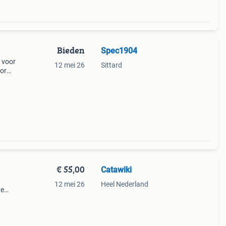
Bieden
Spec1904
 voor
12 mei 26
Sittard
oor
en of
en ru
€ 55,00
Catawiki
12 mei 26
Heel Nederland
de
 + €3
o