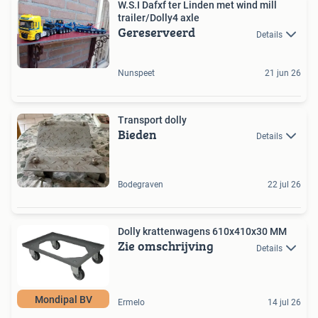
W.S.I Dafxf ter Linden met wind mill
trailer/Dolly4 axle
Gereserveerd
Details
Nunspeet
21 jun 26
Transport dolly
Bieden
Details
Bodegraven
22 jul 26
Dolly krattenwagens 610x410x30 MM
Zie omschrijving
Details
Mondipal BV
Ermelo
14 jul 26