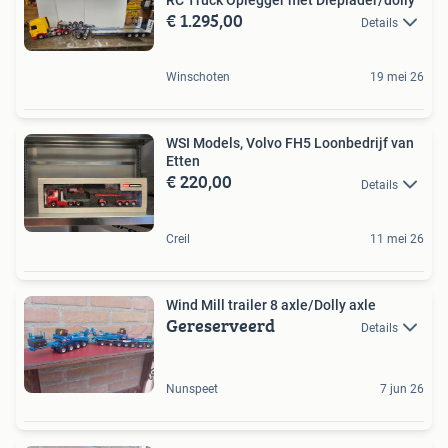
€ 1.295,00
Details
Winschoten
19 mei 26
WSI Models, Volvo FH5 Loonbedrijf van
Etten
€ 220,00
Details
Creil
11 mei 26
Wind Mill trailer 8 axle/Dolly axle
Gereserveerd
Details
Nunspeet
7 jun 26