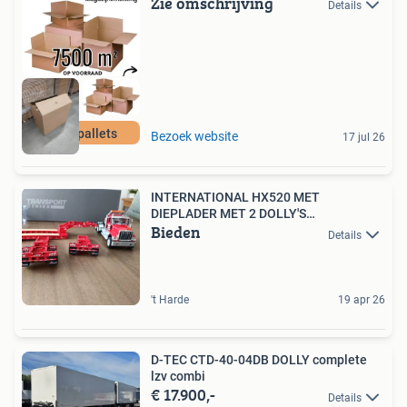
Zie omschrijving
Details
500+ pallets
Bezoek website
17 jul 26
INTERNATIONAL HX520 MET
DIEPLADER MET 2 DOLLY'S
Bieden
ZWAARTRANSPO
Details
't Harde
19 apr 26
D-TEC CTD-40-04DB DOLLY complete
lzv combi
€ 17.900,-
Details