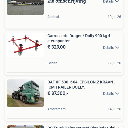
Zie omschrijving
Details
Andelst
19 jul 26
Carrosserie Drager / Dolly 900 kg 4
steunpunten
€ 329,00
Details
Leiden
17 jul 26
DAF XF 530. 6X4. EPSILON.Z KRAAN .
ICM TRAILER DOLLY.
€ 87.500,-
Details
Amsterdam
14 jul 26
RC Truck Oplegger met Dieplader/dolly