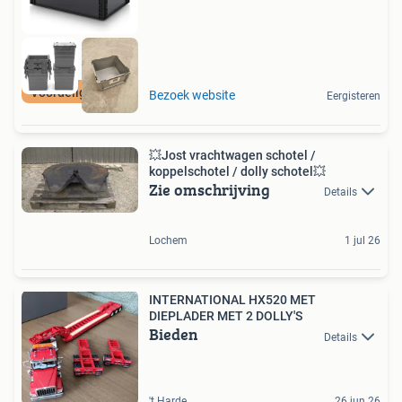
Voordelig en snel
Bezoek website
Eergisteren
💥Jost vrachtwagen schotel /
koppelschotel / dolly schotel💥
Zie omschrijving
Details
Lochem
1 jul 26
INTERNATIONAL HX520 MET
DIEPLADER MET 2 DOLLY'S
Bieden
Details
't Harde
26 jun 26