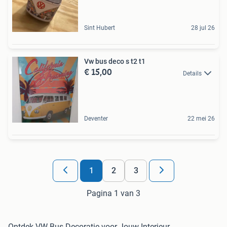
Sint Hubert
28 jul 26
Vw bus deco s t2 t1
€ 15,00
Details
Deventer
22 mei 26
1
2
3
Pagina 1 van 3
Ontdek VW Bus Decoratie voor Jouw Interieur