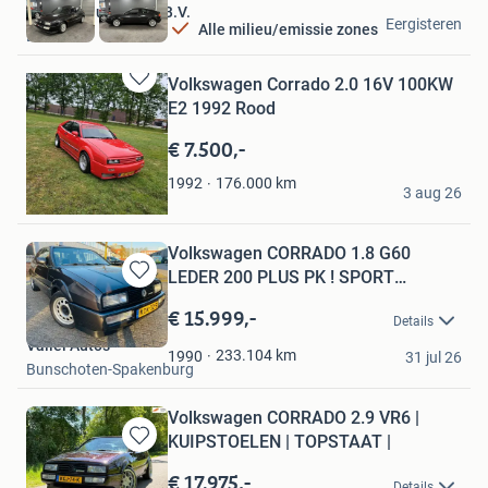
Nieuwenhuis Auto's B.V.
Eergisteren
Alle milieu/emissie zones
Ermelo
Volkswagen Corrado 2.0 16V 100KW
Bewaren
E2 1992 Rood
in
Mijn
€ 7.500,-
Favorieten
Mike
176.000
km
1992
3 aug 26
Asten
Volkswagen CORRADO 1.8 G60
LEDER 200 PLUS PK ! SPORT
Bewaren
UITLAAT
in
€ 15.999,-
Details
Mijn
Vallei Auto's
Favorieten
233.104
km
1990
31 jul 26
Bunschoten-Spakenburg
Volkswagen CORRADO 2.9 VR6 |
KUIPSTOELEN | TOPSTAAT |
Bewaren
in
€ 17.975,-
Details