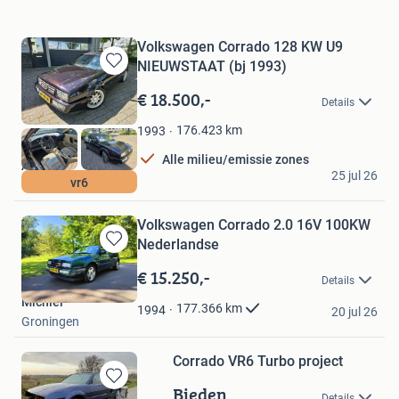
Volkswagen Corrado 128 KW U9
NIEUWSTAAT (bj 1993)
Bewaren
in
€ 18.500,-
Details
Mijn
Favorieten
176.423
km
1993
Alle milieu/emissie zones
A.R.K.
25 jul 26
vr6
Harmelen
Volkswagen Corrado 2.0 16V 100KW
Nederlandse
Bewaren
in
€ 15.250,-
Details
Mijn
Michiel
Favorieten
177.366
km
1994
20 jul 26
Groningen
Corrado VR6 Turbo project
Bieden
Bewaren
Details