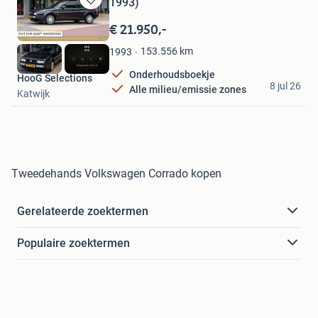
1993)
Bewaren
in
€ 21.950,-
Mijn
Favorieten
153.556
km
1993
Onderhoudsboekje
HooG Selections
8 jul 26
Alle milieu/emissie zones
Katwijk
Tweedehands Volkswagen Corrado kopen
Gerelateerde zoektermen
Populaire zoektermen