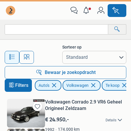
Volkswagen
Sorteer op
Alle afstanden…
Bewaar je zoekopdracht
Filters
Auto's
Volkswagen
Te koop
Volkswagen Corrado 2.9 VR6 Geheel
Origineel Zeldzaam
Bewaren
in
€ 24.950,-
Details
Mijn
Favorieten
174.000
km
1992