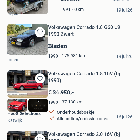
in
JABO
Mijn
0
km
1991
19 jul 26
Ingen
Favorieten
Volkswagen Corrado 1.8 G60 U9
1990 Zwart
Bewaren
in
Bieden
Mijn
JABO
Favorieten
175.981
km
1990
19 jul 26
Ingen
Volkswagen Corrado 1.8 16V (bj
1990)
Bewaren
in
€ 34.950,-
Mijn
Favorieten
37.130
km
1990
Onderhoudsboekje
HooG Selections
16 jul 26
Alle milieu/emissie zones
Katwijk
Volkswagen Corrado 2.0 16V (bj