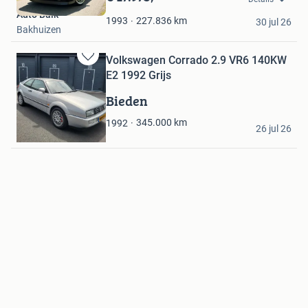
Mijn
Auto Balk
Favorieten
227.836
km
1993
30 jul 26
Bakhuizen
Volkswagen Corrado 2.9 VR6 140KW
Bewaren
E2 1992 Grijs
in
Mijn
Bieden
Favorieten
Stefan
345.000
km
1992
26 jul 26
Nes