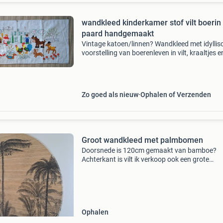
wandkleed kinderkamer stof vilt boerin 
paard handgemaakt
Vintage katoen/linnen? Wandkleed met idyllis
voorstelling van boerenleven in vilt, kraaltjes e
borduur. Leuk ter decoratie op bijv. De kinder
of in de speelhoek let op de details. Ziet er nog
Zo goed als nieuw
Ophalen of Verzenden
Groot wandkleed met palmbomen
Doorsnede is 120cm gemaakt van bamboe?
Achterkant is vilt ik verkoop ook een grote
hanglamp uit dezelfde serie je zou het ook als
vloerkleed kunnen gebruiken maar dat heb ik n
gedaan
Ophalen