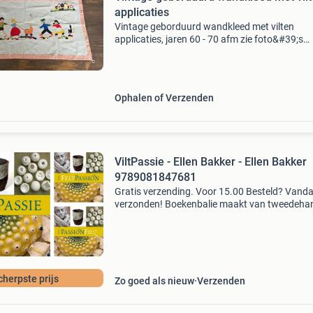
applicaties
Vintage geborduurd wandkleed met vilten
applicaties, jaren 60 - 70 afm zie foto&#39;s
conditie in zeer nette staat ophalen of verzen
-528-
Ophalen of Verzenden
ViltPassie - Ellen Bakker - Ellen Bakker
9789081847681
Gratis verzending. Voor 15.00 Besteld? Vand
verzonden! Boekenbalie maakt van tweedeha
jouw eerste keuze. Met een trustscore van 4,8
(excellent) en 30 dagen retour garantie make
dat iedere da
cherpste prijs
Zo goed als nieuw
Verzenden