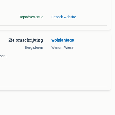
Topadvertentie
Bezoek website
Zie omschrijving
wolplantage
Eergisteren
Wenum Wiesel
oor
oto 1
e zak