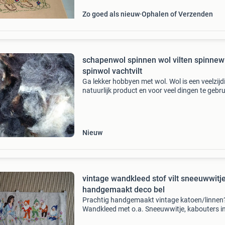
Zo goed als nieuw
Ophalen of Verzenden
schapenwol spinnen wol vilten spinnewiel
spinwol vachtvilt
Ga lekker hobbyen met wol. Wol is een veelzijd
natuurlijk product en voor veel dingen te gebru
Zoals spinnen, vilten,voor opvullen ,wandkled
,voor in de schoenen, knutselen e.d. Foto 1 aa
Nieuw
vintage wandkleed stof vilt sneeuwwitj
handgemaakt deco bel
Prachtig handgemaakt vintage katoen/linnen
Wandkleed met o.a. Sneeuwwitje, kabouters in 
Leuk ter decoratie op bijv. De kinderkamer of i