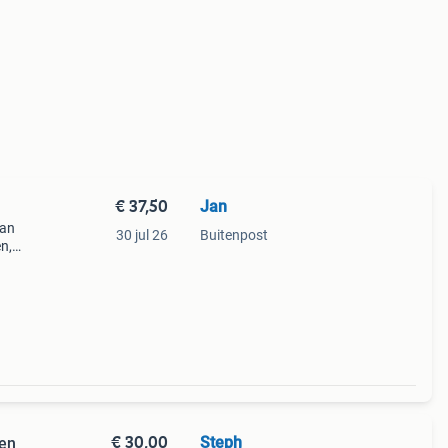
€ 37,50
Jan
van
30 jul 26
Buitenpost
n,
s van.
€ 30,00
Steph
ten