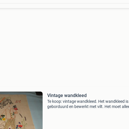
Vintage wandkleed
Te koop: vintage wandkleed. Het wandkleed is
geborduurd en bewerkt met vilt. Het moet alle
nog afgewerkt worden om op te hangen. -
Afmeting: 70 cm bij 50 cm vraagprijs: € 10,00.