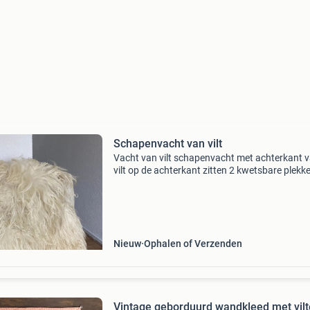
Schapenvacht van vilt
Vacht van vilt schapenvacht met achterkant 
vilt op de achterkant zitten 2 kwetsbare plekke
maar wanneer je de vacht op
bank/stoel/bed/grond neerlegt merk je er niet
Ook leuk als wandkleed
Nieuw
Ophalen of Verzenden
Vintage geborduurd wandkleed met vil