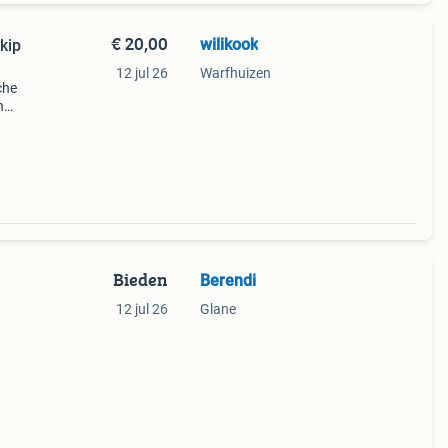
€ 20,00
wilikook
kip
12 jul 26
Warfhuizen
che
n
kamer
Bieden
Berendi
12 jul 26
Glane
ooit