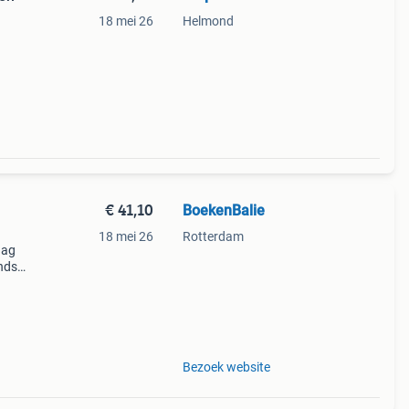
18 mei 26
Helmond
den
€ 41,10
BoekenBalie
18 mei 26
Rotterdam
aag
nds
n we
Bezoek website