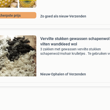
dat iedere da
cherpste prijs
Zo goed als nieuw
Verzenden
Vervilte stukken gewassen schapenwol
vilten wandkleed wol
3 zakken met gewassen vervilte stukken
schapenwol/mohair krulletjes . Te gebruiken v
allerlei doeleinden. Ook mooie om te verven. F
,2 en 3: zak van 775 gram voor €10,50. In dez
zit
Nieuw
Ophalen of Verzenden