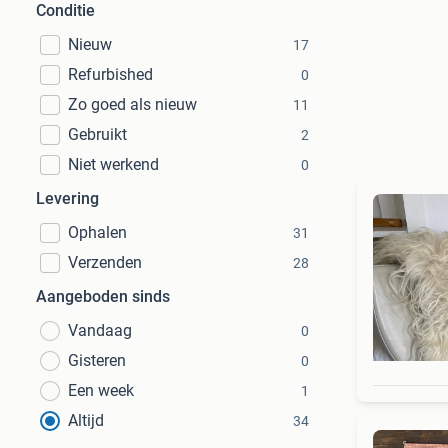
Conditie
Nieuw
17
Refurbished
0
Zo goed als nieuw
11
Gebruikt
2
Niet werkend
0
Levering
Ophalen
31
Verzenden
28
Aangeboden sinds
Vandaag
0
Gisteren
0
Een week
1
Altijd
34