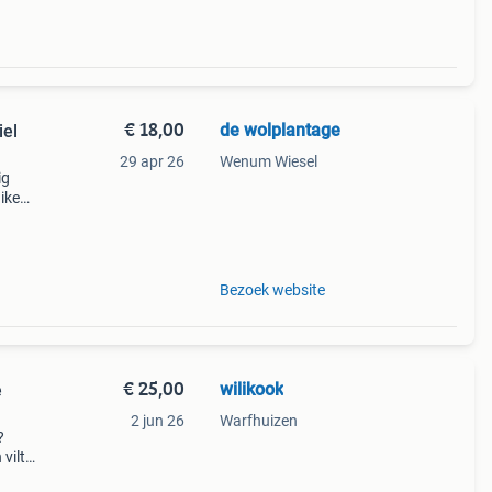
€ 18,00
de wolplantage
29 apr 26
Wenum Wiesel
ig
iken.
en
nbie
Bezoek website
€ 25,00
wilikook
e
2 jun 26
Warfhuizen
?
vilt.
n de