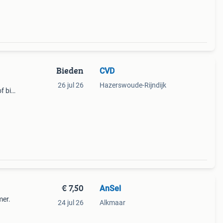
 aan.
Bieden
CVD
26 jul 26
Hazerswoude-Rijndijk
f bijv
€ 7,50
AnSel
mer.
24 jul 26
Alkmaar
e