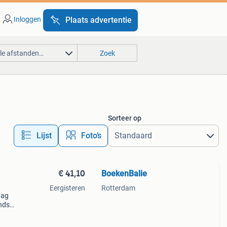
Inloggen
Plaats advertentie
lle afstanden…
Zoek
Sorteer op
Lijst
Foto’s
€ 41,10
BoekenBalie
Eergisteren
Rotterdam
aag
nds
n we