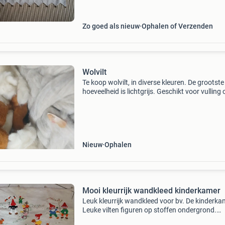
speelhoek let op de details, er hangen belletjes
Zo goed als nieuw
Ophalen of Verzenden
Wolvilt
Te koop wolvilt, in diverse kleuren. De grootste
hoeveelheid is lichtgrijs. Geschikt voor vulling o
wandkleden e.d. Uitsluitend ophalen.
Nieuw
Ophalen
Mooi kleurrijk wandkleed kinderkamer
Leuk kleurrijk wandkleed voor bv. De kinderka
Leuke vilten figuren op stoffen ondergrond.
Achterkant is heel netjes afgewerkt met gladd