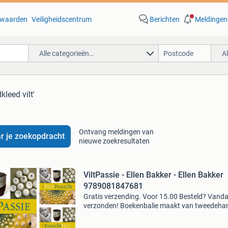
waarden
Veiligheidscentrum
Berichten
Meldingen
Alle categorieën…
A
kleed vilt'
Ontvang meldingen van
r je zoekopdracht
nieuwe zoekresultaten
ViltPassie - Ellen Bakker - Ellen Bakker
9789081847681
Gratis verzending. Voor 15.00 Besteld? Vand
verzonden! Boekenbalie maakt van tweedeha
jouw eerste keuze. Met een trustscore van 4,8
(excellent) en 30 dagen retour garantie make