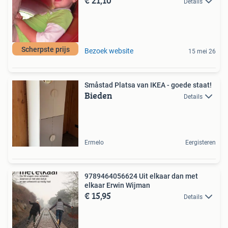
€ 21,10
Details
Scherpste prijs
Bezoek website
15 mei 26
Småstad Platsa van IKEA - goede staat!
Bieden
Details
Ermelo
Eergisteren
9789464056624 Uit elkaar dan met
elkaar Erwin Wijman
€ 15,95
Details