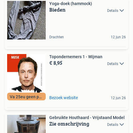
Yoga-doek (hammock)
Bieden
Details
Drachten
12 jun 26
Topondernemers 1 - Wijman
€ 8,95
Details
Va 25eu geen porto
Bezoek website
12 jun 26
Gebruikte Houthaard - Vrijstaand Model
Zie omschrijving
Details