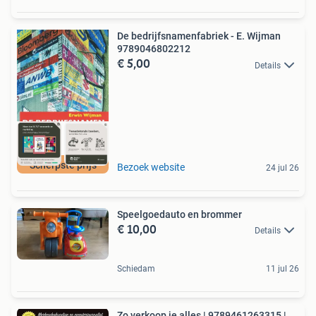
De bedrijfsnamenfabriek - E. Wijman
9789046802212
€ 5,00
Details
Scherpste prijs
Bezoek website
24 jul 26
Speelgoedauto en brommer
€ 10,00
Details
Schiedam
11 jul 26
Zo verkoop je alles | 9789461263315 |