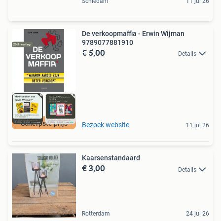
Schiedam
11 jul 26
De verkoopmaffia - Erwin Wijman
9789077881910
€ 5,00
Details
Scherpste prijs
Bezoek website
11 jul 26
Kaarsenstandaard
€ 3,00
Details
Rotterdam
24 jul 26