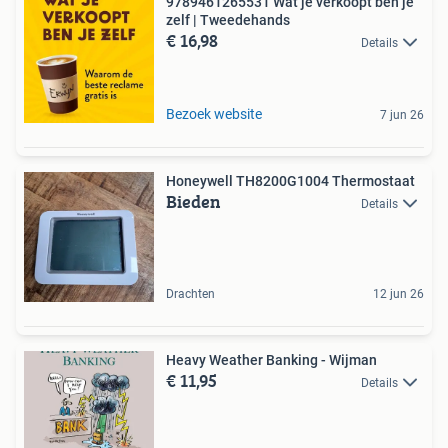
9789461265531 Wat je verkoopt ben je
zelf | Tweedehands
€ 16,98
Details
Bezoek website
7 jun 26
Honeywell TH8200G1004 Thermostaat
Bieden
Details
Drachten
12 jun 26
Heavy Weather Banking - Wijman
€ 11,95
Details