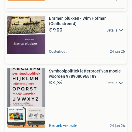
Bramen plukken - Wim Hofman
(Geïllustreerd)
€ 9,00
Details
Oosterhout
24 jun 26
Symboolpolitiek letterproef van mooie
woorden 9789080968189
€ 4,75
Details
Scherpste prijs
Bezoek website
24 jun 26