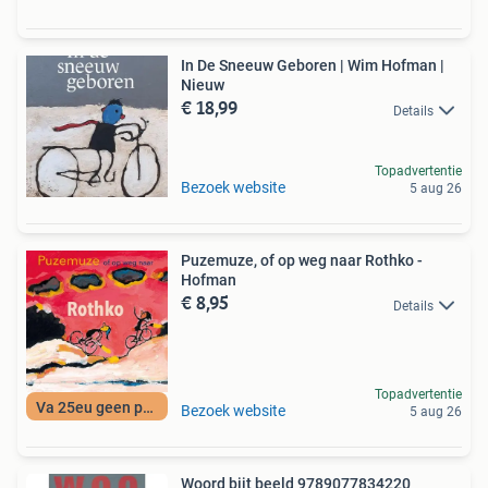
In De Sneeuw Geboren | Wim Hofman |
Nieuw
€ 18,99
Details
Topadvertentie
Bezoek website
5 aug 26
Puzemuze, of op weg naar Rothko -
Hofman
€ 8,95
Details
Topadvertentie
Va 25eu geen porto
Bezoek website
5 aug 26
Woord bijt beeld 9789077834220