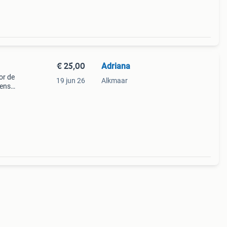
€ 25,00
Adriana
or de
19 jun 26
Alkmaar
gens
 Zeer
or