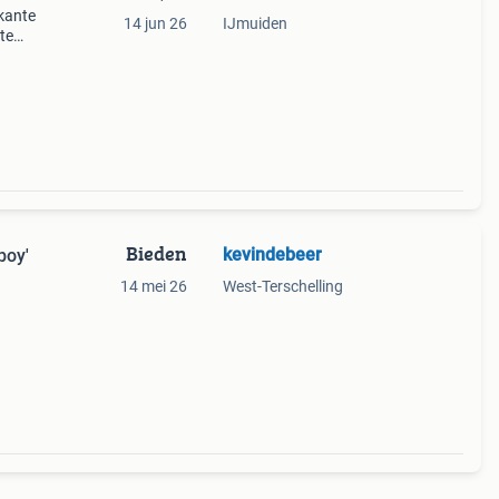
rkante
14 jun 26
IJmuiden
te
zijde.
Bieden
kevindebeer
boy'
14 mei 26
West-Terschelling
hirt
aat.