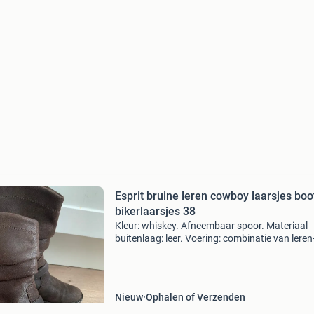
Esprit bruine leren cowboy laarsjes boo
bikerlaarsjes 38
Kleur: whiskey. Afneembaar spoor. Materiaal
buitenlaag: leer. Voering: combinatie van leren
textielvoering. Binnenzool: leer hakvorm: blok
Maat 38. Valt normaal: bestel je eigen maat.
Nieuw
Ophalen of Verzenden