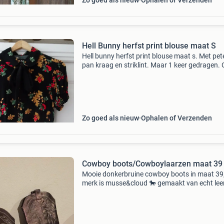
Zo goed als nieuw
Ophalen of Verzenden
Hell Bunny herfst print blouse maat S
Hell bunny herfst print blouse maat s. Met pet
pan kraag en striklint. Maar 1 keer gedragen.
leuk voor de lente en zomer! Graag een net bo
Boho bohemian western cowboy isla ibiza bon
fashio
Zo goed als nieuw
Ophalen of Verzenden
Cowboy boots/Cowboylaarzen maat 39
Mooie donkerbruine cowboy boots in maat 39
merk is musse&cloud 🐎 gemaakt van echt lee
zachte binnenkant 🐎 ongeveer 3 a 4 keer ged
🐎 subtiele metallic finish 🐎 witte stiksels