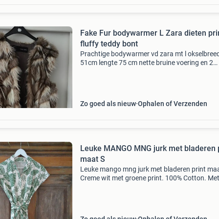
Fake Fur bodywarmer L Zara dieten pri
fluffy teddy bont
Prachtige bodywarmer vd zara mt l okselbree
51cm lengte 75 cm nette bruine voering en 2
steekzakken het is imitatiebont , harig fluffy a
print waarbij ik m nog het meest op giraffe mo
vind
Zo goed als nieuw
Ophalen of Verzenden
Leuke MANGO MNG jurk met bladeren p
maat S
Leuke mango mng jurk met bladeren print maa
Creme wit met groene print. 100% Cotton. Met 
ceintuur. Oto 48 cm taille 43 cm nieuw, collecti
voorjaar 2023 boho bohemian western cowboy
ibi