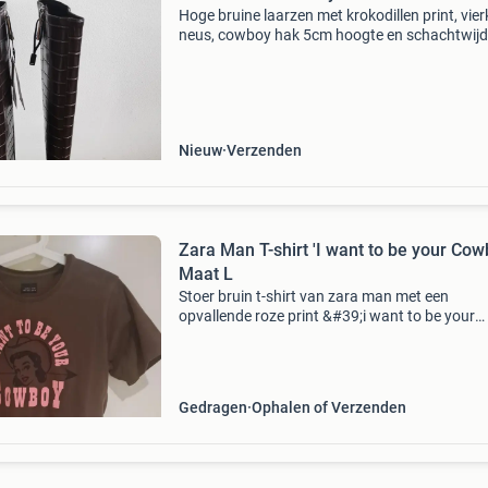
Hoge bruine laarzen met krokodillen print, vie
neus, cowboy hak 5cm hoogte en schachtwijd
19cm plat gemeten. Ritssluiting aan de binnen
Verzendkosten zijn voor de koper.
Nieuw
Verzenden
Zara Man T-shirt 'I want to be your Cow
Maat L
Stoer bruin t-shirt van zara man met een
opvallende roze print &#39;i want to be your
cowboy&#39; en een cowgirl afbeelding. Het s
is maat l en is gedragen, maar nog in goede st
Perfec
Gedragen
Ophalen of Verzenden