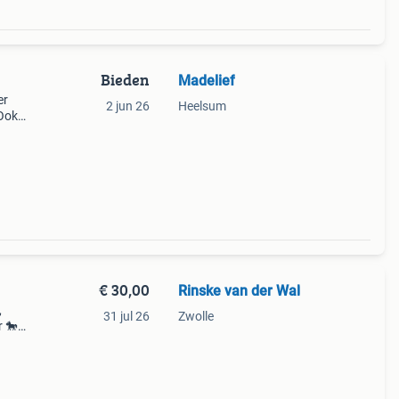
Bieden
Madelief
er
2 jun 26
Heelsum
 Ook
d.
ita
€ 30,00
Rinske van der Wal
,
31 jul 26
Zwolle
r 🐎
ragen