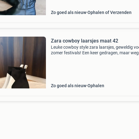
Zo goed als nieuw
Ophalen of Verzenden
Zara cowboy laarsjes maat 42
Leuke cowboy style zara laarsjes, geweldig vo
zomer festivals! Een keer gedragen, maar we
opruimen van schoenenkast mogen deze weg.
comfortabel en makkelijk in/ uit te stappen do
elast
Zo goed als nieuw
Ophalen