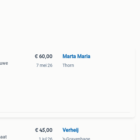
€ 60,00
Marta Maria
euwe
7 mei 26
Thorn
€ 45,00
Verheij
maat
1 jul 26
's-Gravenhage