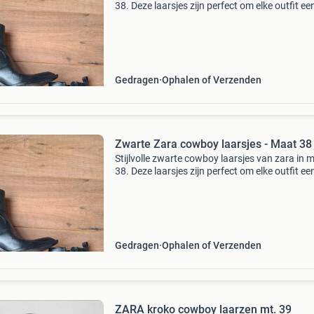
38. Deze laarsjes zijn perfect om elke outfit ee
trendy touch te geven. Ze zijn gedragen maar 
er nog goed uit.
Gedragen
Ophalen of Verzenden
Zwarte Zara cowboy laarsjes - Maat 38
Stijlvolle zwarte cowboy laarsjes van zara in 
38. Deze laarsjes zijn perfect om elke outfit ee
trendy touch te geven. Ze zijn gedragen, maar
er nog goed uit en kunnen zeker nog een rond
Gedragen
Ophalen of Verzenden
ZARA kroko cowboy laarzen mt. 39