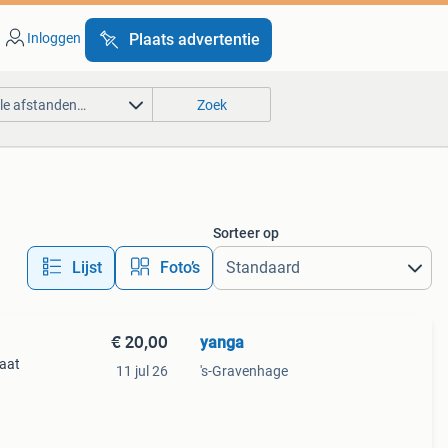
Inloggen
Plaats advertentie
lle afstanden…
Zoek
Sorteer op
Lijst
Foto’s
€ 20,00
yanga
aat
11 jul 26
's-Gravenhage