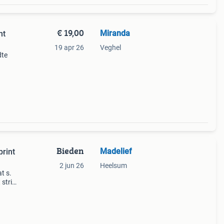
€ 19,00
Miranda
nt
19 apr 26
Veghel
dte
nimal
tief
Bieden
Madelief
rint
2 jun 26
Heelsum
t s.
strik
e
 isla