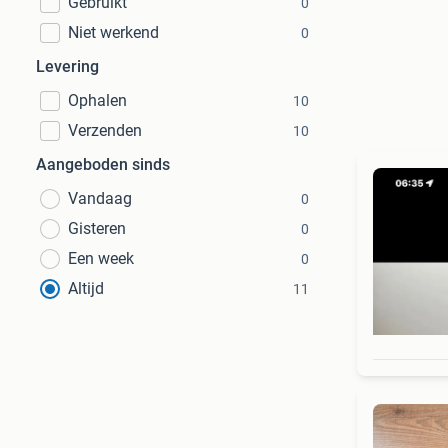
Gebruikt
0
Niet werkend
0
Levering
Ophalen
10
Verzenden
10
Aangeboden sinds
Vandaag
0
Gisteren
0
Een week
0
Altijd
11