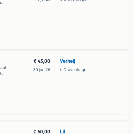
n
zien
€ 45,00
Verheij
maat
30 jun 26
's-Gravenhage
n
 zien
e me
€ 60,00
Lil