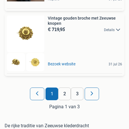
Vintage gouden broche met Zeeuwse
knopen
€ 719,95
Details
Bezoek website
31 jul 26
1
2
3
Pagina 1 van 3
De rijke traditie van Zeeuwse klederdracht