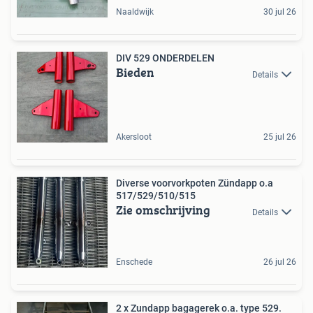
Naaldwijk
30 jul 26
DIV 529 ONDERDELEN
Bieden
Details
Akersloot
25 jul 26
Diverse voorvorkpoten Zündapp o.a
517/529/510/515
Zie omschrijving
Details
Enschede
26 jul 26
2 x Zundapp bagagerek o.a. type 529.