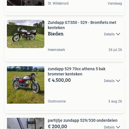
St. Willebrord
Vandaag
Zundapp GTS50 - 529 - Bromfiets met
kenteken
Bieden
Details
Heemskerk
26 jul 26
zundapp 529 70cc athena 5 bak
brommer kenteken
€ 4.500,00
Details
Oostvoorne
3 aug 26
partijtje zundapp 529/530 onderdelen
€ 200,00
Details