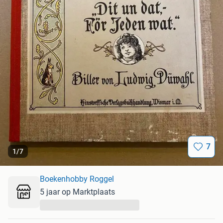
7
1
/
7
Boekenhobby Roggel
5 jaar op Marktplaats
...