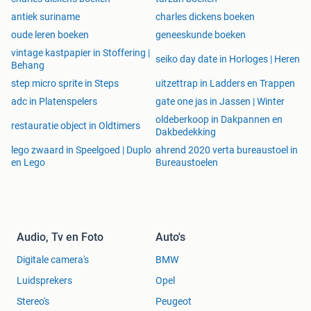
antiek suriname
charles dickens boeken
oude leren boeken
geneeskunde boeken
vintage kastpapier in Stoffering |
seiko day date in Horloges | Heren
Behang
step micro sprite in Steps
uitzettrap in Ladders en Trappen
adc in Platenspelers
gate one jas in Jassen | Winter
oldeberkoop in Dakpannen en
restauratie object in Oldtimers
Dakbedekking
lego zwaard in Speelgoed | Duplo
ahrend 2020 verta bureaustoel in
en Lego
Bureaustoelen
Audio, Tv en Foto
Auto's
Digitale camera's
BMW
Luidsprekers
Opel
Stereo's
Peugeot