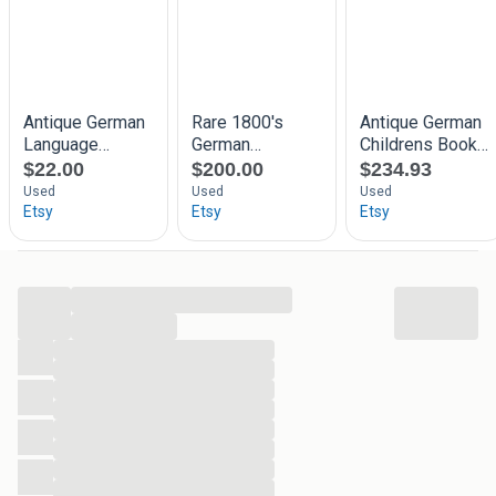
ANDERE VERZAMELAARS-ITEMS, GESCHIEDENIS-,
HOBBY- NATUUR- EN KUNSTBOEKEN
TEGEN REDELIJKE
PRIJZEN
.
Hardcover met gebruikssporen op voor en achterkant, zie
foto's. Algeheel in zeer goede, gave staat.
Plattdütsch Billerbauk - Dit und dat - för jeden wat.
Facsimile van boek uit 1908
1981
Historff Verlag Leipzig (DDR)
36 blz.
...
Met o.a. een oud-Duits verhaal over Tijl Uilenspiegel
...
...
...
...
...
...
...
...
...