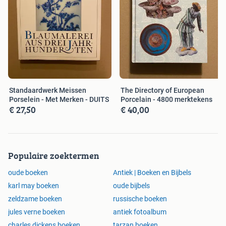
Standaardwerk Meissen
The Directory of European
Porselein - Met Merken - DUITS
Porcelain - 4800 merktekens
€ 27,50
€ 40,00
Populaire zoektermen
oude boeken
Antiek | Boeken en Bijbels
karl may boeken
oude bijbels
zeldzame boeken
russische boeken
jules verne boeken
antiek fotoalbum
charles dickens boeken
tarzan boeken