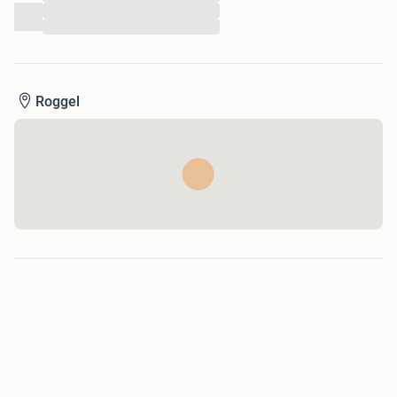
...
...
Roggel