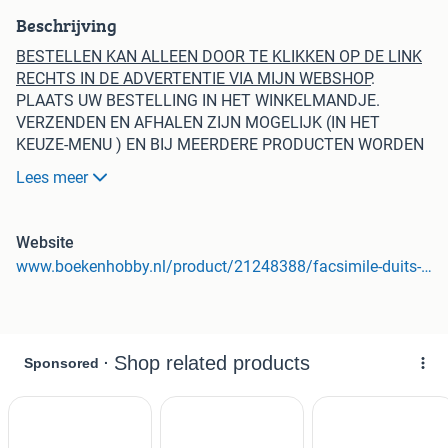
Beschrijving
BESTELLEN KAN ALLEEN DOOR TE KLIKKEN OP DE LINK
RECHTS IN DE ADVERTENTIE VIA MIJN WEBSHOP
.
PLAATS UW BESTELLING IN HET WINKELMANDJE.
VERZENDEN EN AFHALEN ZIJN MOGELIJK (IN HET
KEUZE-MENU ) EN BIJ MEERDERE PRODUCTEN WORDEN
AUTOMATISCH SLECHTS 1X VERZENDKOSTEN
Lees meer
BEREKEND.
BETALING VIA IDEAL OF PAYPAL.
Website
www.boekenhobby.nl/product/21248388/facsimile-duits-prentenboek-1908-schitterende-k
OOK VERZENDING NAAR BELGIË IS MOGELIJK (BETALING
VIA PAYPAL). UW BESTELLING WORDT UITERLIJK 2
WERKDAGEN NA BESTELLING VERZONDEN. EEN TRACK
EN TRACE CODE KRIJGT U VAN MIJ DOOR.
KIJK OOK EENS NAAR MIJN ANDERE ADVERTENTIES.
VAAK HEB IK VAN EEN BEPAALD ONDERWERP DIVERSE
BOEKEN OP VOORRAAD – SCHEELT IN VERZENDKOSTEN.
IN MIJN WEBSHOP BOEKENHOBBY.NL STAAN VELE