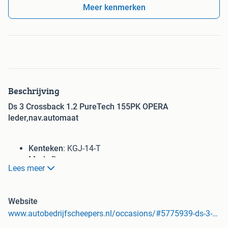
Meer kenmerken
Beschrijving
Ds 3 Crossback 1.2 PureTech 155PK OPERA
leder,nav.automaat
Kenteken
: KGJ-14-T
Merk
: Ds
Lees meer
Model
: 3 Crossback
Tellerstand
: 62845 KM
Carrosserievorm
: SUV
Website
Aantal deuren
: 5
www.autobedrijfscheepers.nl/occasions/#5775939-ds-3-crossback-1-2-puretech-155pk-opera-leder-nav-automaat-etc
Brandstofsoort
: Benzine
Bouwjaar
: 2019