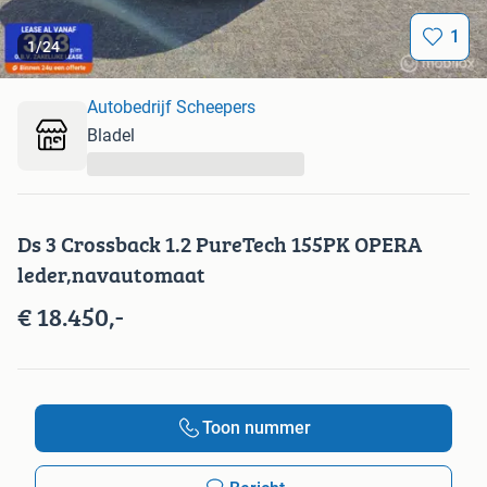
1
1
/
24
Autobedrijf Scheepers
Bladel
...
Ds 3 Crossback 1.2 PureTech 155PK OPERA
leder,navautomaat
€ 18.450,-
Toon nummer