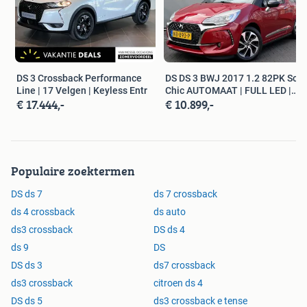
Milieu
Start/stop systeem
DS 3 Crossback Performance
DS DS 3 BWJ 2017 1.2 82PK So
Line | 17 Velgen | Keyless Entr
Chic AUTOMAAT | FULL LED |
Overige
€ 17.444,-
€ 10.899,-
CARP
Anti Blokkeer Systeem
Anti doorSlip Regeling
Apple Carplay/Android Auto
Autonomous Emergency Braking
Populaire zoektermen
Bestuurdersairbag
DS ds 7
ds 7 crossback
Bluetooth
ds 4 crossback
ds auto
Bots waarschuwing systeem
Connected services
ds3 crossback
DS ds 4
Cruise control adaptief met Stop&Go en stuurhulp
ds 9
DS
Dodehoekdetectie met correctie
DS ds 3
ds7 crossback
Draadloze telefoonlader
ds3 crossback
citroen ds 4
Elektronisch Stabiliteits Programma
DS ds 5
ds3 crossback e tense
Elektronische remkrachtverdeling