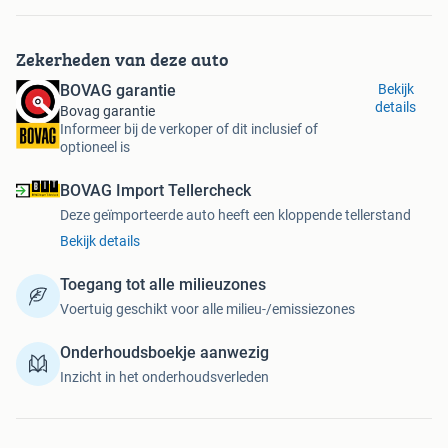
Transmissie
: Automaat
Kleur
: groen
Zekerheden van deze auto
Bekleding
: Leder
Kleur interieur
: zwart
BOVAG garantie
Bekijk
Motorinhoud
: 1199 cc
details
Bovag garantie
Aantal cilinders
: 3
Informeer bij de verkoper of dit inclusief of
optioneel is
Motorcode
: HN07
Vermogen
: 114 kW / 155pk
BOVAG Import Tellercheck
Ledig gewicht
: 1180 kg
Deze geïmporteerde auto heeft een kloppende tellerstand
Max. trekgewicht
: 1200 kg
Aantal zitplaatsen
: 5
Bekijk details
Verbruik
: 5.5 l/100 km
BTW/Marge
: Marge, de BTW is niet aftrekbaar
Toegang tot alle milieuzones
Lengte
: 412 cm
Voertuig geschikt voor alle milieu-/emissiezones
Breedte
: 179 cm
Aantal sleutels
: 2
Onderhoudsboekje aanwezig
Onderhoudshistorie aanwezig
: Ja
Inzicht in het onderhoudsverleden
Motorrijtuigenbelasting
: € 172 - 188 per kwartaal
Emissieklasse
: Euro 6