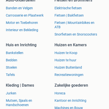
Auto-onderdelen
Fietsen en Brommers
Banden en Velgen
Elektrische fietsen
Carrosserie en Plaatwerk
Fietsen | Bakfietsen
Motor en Toebehoren
Fietsen | Mountainbikes en
Autobedrijf Scheepers is het adres voor een betaalbare en
ATB
betrouwbare occasion bedrijfsauto.
Interieur en Bekleding
Snorfietsen en Snorscooters
Een verkochte occasion wordt bij ons in de professionele
werkplaats gekeurd en klaargemaakt voor gebruik. Deze
Huis en Inrichting
Huizen en Kamers
werkzaamheden worden
door onszelf uitgevoerd zodat wij de kwaliteit voor u
Bankstellen
Huizen te Koop
kunnen waarborgen.
Bedden
Huizen te huur
Autobedrijf Scheepers is al 30 jaar het vertrouwde adres
Stoelen
Huizen Buitenland
voor verkoop en onderhoud van Uw personenauto of
Tafels
Recreatiewoningen
bedrijfsauto.
Kleding | Dames
Zakelijke goederen
Maandag: 08.00 – 18.00
Dinsdag: 08.00 – 18.00
Jurken
Horeca
Woensdag: 08.00 – 18.00
Mutsen, Sjaals en
Kantoor en Inrichting
Donderdag: 08.00 – 18.00
Handschoenen
Machines en Bouw
Vrijdag: 08.00 – 18.00