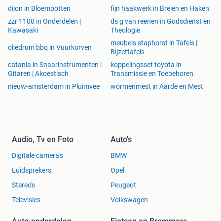
Hoofd airbag(s) achter
dijon in Bloempotten
fijn haakwerk in Breien en Haken
Hoofd airbag(s) voor
zzr 1100 in Onderdelen |
ds g van reenen in Godsdienst en
Keyless start
Kawasaki
Theologie
Matrix LED koplampen
meubels staphorst in Tafels |
oliedrum bbq in Vuurkorven
Passagiersairbag
Bijzettafels
Rijstrooksensor met correctie
catania in Snaarinstrumenten |
koppelingsset toyota in
Volledig digitaal instrumentenpaneel
Gitaren | Akoestisch
Transmissie en Toebehoren
Zij airbag(s) voor
nieuw-amsterdam in Pluimvee
wormenmest in Aarde en Mest
Veiligheid
Achteruitrijcamera
Audio, Tv en Foto
Auto's
Alarm klasse 1(startblokkering)
Bandenspanningscontrolesysteem
Digitale camera's
BMW
Grootlichtassistent
Luidsprekers
Opel
Hill hold functie
Stereo's
Peugeot
Verkeersbord detectie
Televisies
Volkswagen