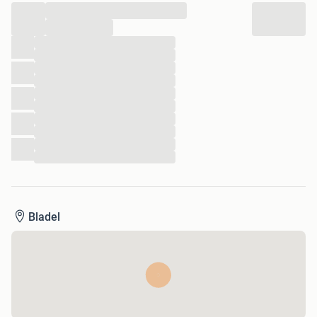
...
...
Comfort
...
...
Boordcomputer
...
Regensensor
...
...
...
Exterieur
...
...
...
Achterruitwisser
...
Andere dakkleur
Buitenspiegels elektrisch inklapbaar
Buitenspiegels elektrisch verstelbaar
Buitenspiegels verwarmbaar
Bladel
Centrale vergrendeling
Dimlichten automatisch
Extra getint glas achter
Keyless entry
LED achterlichten
LED dagrijverlichting