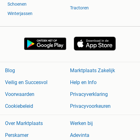
Schoenen
Zaterdag: gesloten
Tractoren
Zondag: gesloten
Winterjassen
Afleverpakketten
Autobedrijf Scheepers Zeker Rijden Afleverpakket -
€695,-
- Nieuwe APK
- Afleverbeurt conform fabrieksopgave
Blog
Marktplaats Zakelijk
- Minimaal half volle tank.
- 12 maanden BOVAG garantie.
Veilig en Succesvol
Help en Info
Voorwaarden
Privacyverklaring
Cookiebeleid
Privacyvoorkeuren
Autobedrijf Scheepers
Raambrug 46
5531AG Bladel
Over Marktplaats
Werken bij
0497-383157
Perskamer
Adevinta
info@autobedrijfscheepers.nl