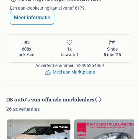
Interieur
Een aankoopkeuring kan al vanaf €179.
Meer informatie
12V aansluiting
Achterbank in delen neerklapbaar
Airco automatisch
Armsteun voor
Bestuurdersstoel in hoogte verstelbaar
600x
1x
Sinds
Binnenspiegel automatisch dimmend
bekeken
bewaard
5 mei '26
Elektrisch verstelbare bestuurdersstoel
Elektrische ramen achter
Advertentienummer: m2396254869
Elektrische ramen voor
Meld aan Marktplaats
Lederen bekleding
Lederen interieurdelen
Luxe lederen bekleding
DS auto's van officiële merkdealers
Middenarmsteun voor
Passagiersstoel in hoogte verstelbaar
26 advertenties
Stuur leder
Stuur verstelbaar
Stuurbekrachtiging
Voorstoelen verwarmd