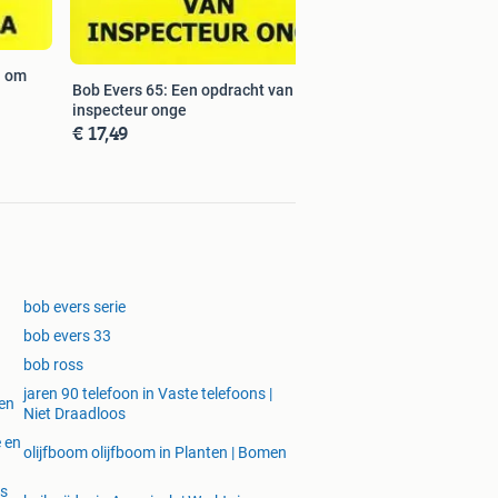
n om
Bob Evers 65: Een opdracht van
inspecteur onge
€ 17,49
bob evers serie
bob evers 33
bob ross
jaren 90 telefoon in Vaste telefoons |
sen
Niet Draadloos
 en
olijfboom olijfboom in Planten | Bomen
es