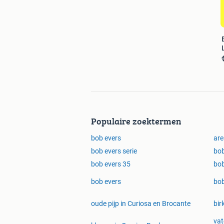
Populaire zoektermen
bob evers
ar
bob evers serie
bob
bob evers 35
bob
bob evers
bo
oude pijp in Curiosa en Brocante
bir
vat