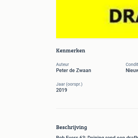
Kenmerken
Auteur
Condit
Peter de Zwaan
Nieu
Jaar (oorspr.)
2019
Beschrijving
Bob Evers 63: Deining rond een draf