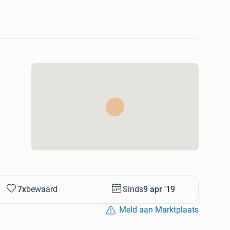
Jan. Bob en Jan dreigen in handen te vallen van
p de drafbaan meer mensen op die van het boekje
strijd, die eindigt met een verzoek aan Jan Prints waar
delen van deze bekende serie!
7x
bewaard
Sinds
9 apr '19
Meld aan Marktplaats