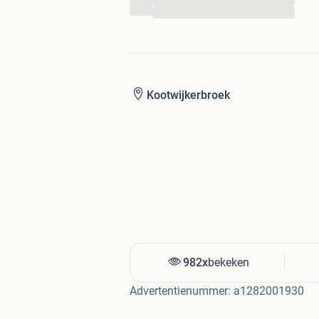
naar Wolvega na een noodbericht van 
...
handlangers van Oltman. Er duiken o
weten en iedereen voert er zijn eigen 
hij helemaal van overstuur raakt.
Door: P. de Zwaan
Kootwijkerbroek
Uitgever: De Zwarte Zwaan
Productcode: 9789082661262
Aantal Blz: 184
Uitvoering: paperback
Staat: Nieuw
Gewicht: 251 gram
Zie ook onze webshop voor nog meer 
982x
bekeken
Advertentienummer: a1282001930