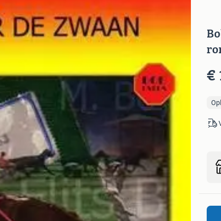
Bo
ro
€ 
Op