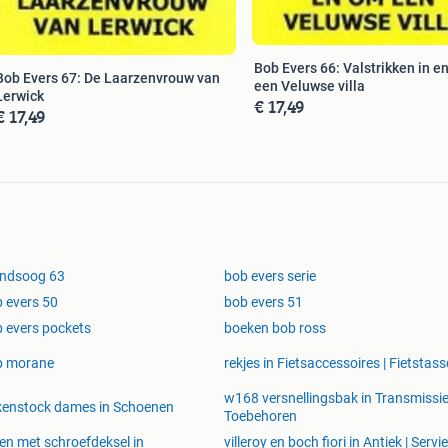
Bob Evers 66: Valstrikken in e
Bob Evers 67: De Laarzenvrouw van
een Veluwse villa
Lerwick
€ 17,49
€ 17,49
endsoog 63
bob evers serie
 evers 50
bob evers 51
 evers pockets
boeken bob ross
b morane
rekjes in Fietsaccessoires | Fietstas
w168 versnellingsbak in Transmissie
kenstock dames in Schoenen
Toebehoren
en met schroefdeksel in
villeroy en boch fiori in Antiek | Servi