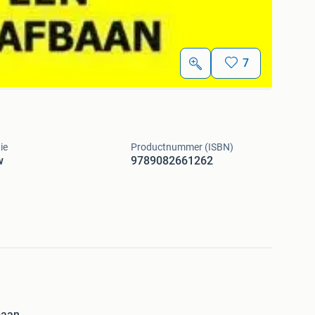
7
ie
Productnummer (ISBN)
w
9789082661262
baan