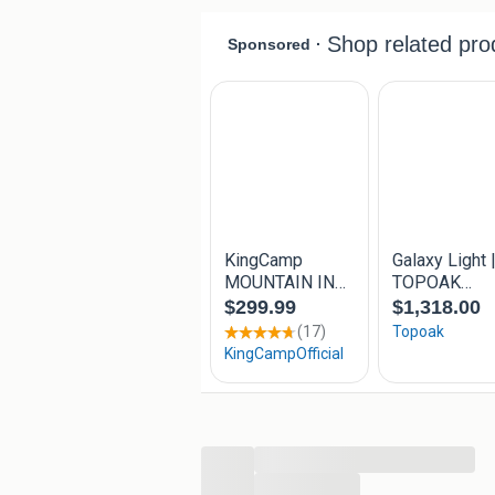
Betalingsmethoden:
iDEAL
Visa
Mastercard
PayPal
Bancontact
Meer informatie over dit artikel? Be
...
...