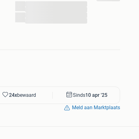
...
...
...
...
24x
bewaard
Sinds
10 apr '25
Meld aan Marktplaats