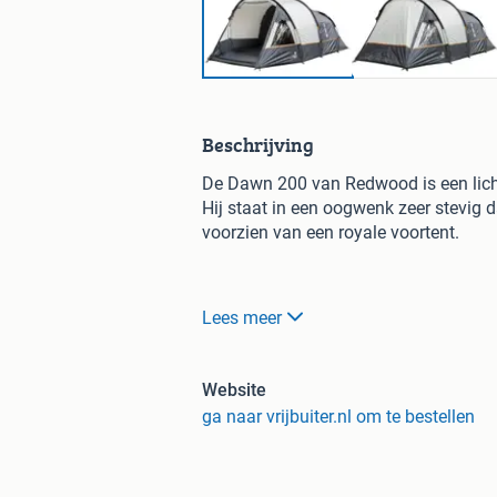
Beschrijving
De Dawn 200 van Redwood is een lich
Hij staat in een oogwenk zeer stevig d
voorzien van een royale voortent.
Lees meer
Om deze reden kies je voor Vrijbuiter.
Alles voor outdoor & kamperen
Website
Gratis verzending vanaf 50,-
ga naar vrijbuiter.nl om te bestellen
2 megastores in Gouda & Zaa
De scherpste prijzen
30 dagen bedenktijd