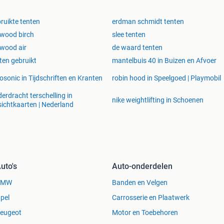
ruikte tenten
erdman schmidt tenten
wood birch
slee tenten
wood air
de waard tenten
ten gebruikt
mantelbuis 40 in Buizen en Afvoer
osonic in Tijdschriften en Kranten
robin hood in Speelgoed | Playmobil
derdracht terschelling in
nike weightlifting in Schoenen
ichtkaarten | Nederland
uto's
Auto-onderdelen
BMW
Banden en Velgen
pel
Carrosserie en Plaatwerk
eugeot
Motor en Toebehoren