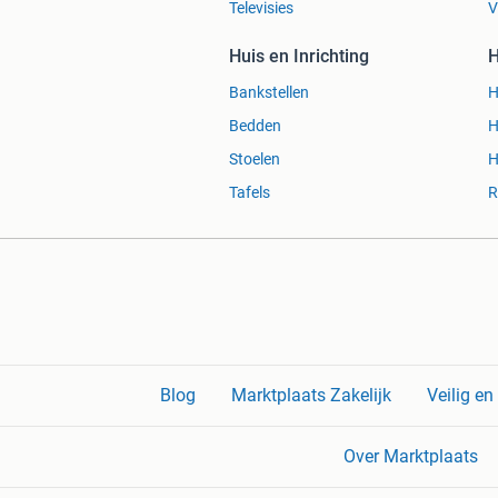
Televisies
V
Huis en Inrichting
H
Bankstellen
H
Bedden
H
Stoelen
H
Tafels
R
Blog
Marktplaats Zakelijk
Veilig e
Over Marktplaats