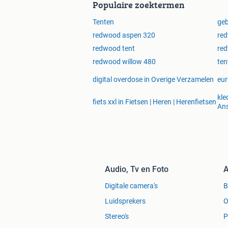
Populaire zoektermen
Tenten
geb
redwood aspen 320
red
redwood tent
red
redwood willow 480
ten
digital overdose in Overige Verzamelen
eur
kle
fiets xxl in Fietsen | Heren | Herenfietsen
Ans
Audio, Tv en Foto
A
Digitale camera's
Luidsprekers
O
Stereo's
P