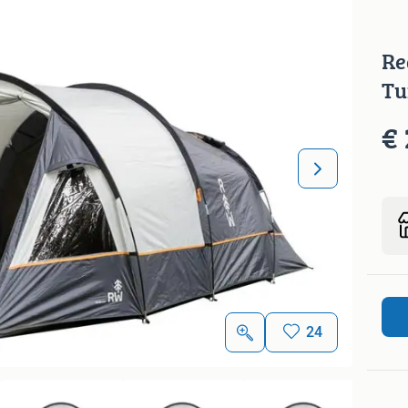
Re
Tu
€ 
24