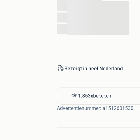
...
...
...
...
...
...
Bezorgt in heel Nederland
1.853x
bekeken
Advertentienummer: a1512601530