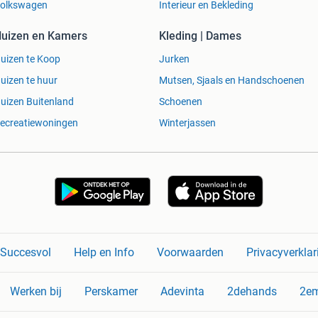
olkswagen
Interieur en Bekleding
uizen en Kamers
Kleding | Dames
uizen te Koop
Jurken
uizen te huur
Mutsen, Sjaals en Handschoenen
uizen Buitenland
Schoenen
ecreatiewoningen
Winterjassen
n Succesvol
Help en Info
Voorwaarden
Privacyverklar
Werken bij
Perskamer
Adevinta
2dehands
2e