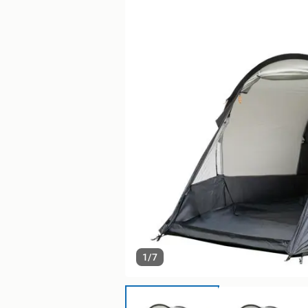
1
/
7