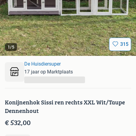
315
1
/
5
De Huisdiersuper
17 jaar op Marktplaats
...
Konijnenhok Sissi ren rechts XXL Wit/Taupe
Dennenhout
€ 532,00