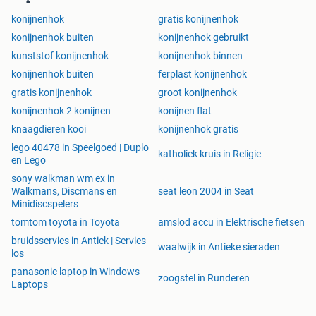
konijnenhok
gratis konijnenhok
konijnenhok buiten
konijnenhok gebruikt
kunststof konijnenhok
konijnenhok binnen
konijnenhok buiten
ferplast konijnenhok
gratis konijnenhok
groot konijnenhok
konijnenhok 2 konijnen
konijnen flat
knaagdieren kooi
konijnenhok gratis
lego 40478 in Speelgoed | Duplo
katholiek kruis in Religie
en Lego
sony walkman wm ex in
Walkmans, Discmans en
seat leon 2004 in Seat
Minidiscspelers
tomtom toyota in Toyota
amslod accu in Elektrische fietsen
bruidsservies in Antiek | Servies
waalwijk in Antieke sieraden
los
panasonic laptop in Windows
zoogstel in Runderen
Laptops