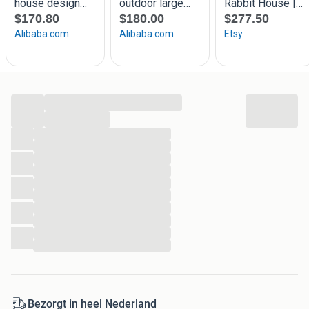
Donderdag: 10.00 uur - 18.00 uur
Vrijdag : 10.00 uur - 18.00 uur
Elke eerste zaterdag van de maand: 10.00uur -
17.00uur
Zondag : Gesloten
...
...
...
...
...
...
...
...
...
...
...
...
Bezorgt in heel Nederland