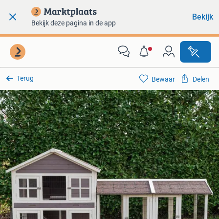
Bekijk
Bekijk deze pagina in de app
Terug
Bewaar
Delen