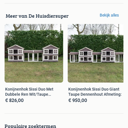
Meer van De Huisdiersuper
Bekijk alles
Konijnenhok Sissi Duo Met
Konijnenhok Sissi Duo Giant
Dubbele Ren Wit/Taupe
Taupe Dennenhout Afmeting:
€ 826,00
€ 950,00
Dennenhout
Populaire zoektermen