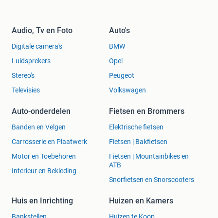
Audio, Tv en Foto
Auto's
Digitale camera's
BMW
Luidsprekers
Opel
Stereo's
Peugeot
Televisies
Volkswagen
Auto-onderdelen
Fietsen en Brommers
Banden en Velgen
Elektrische fietsen
Carrosserie en Plaatwerk
Fietsen | Bakfietsen
Motor en Toebehoren
Fietsen | Mountainbikes en
ATB
Interieur en Bekleding
Snorfietsen en Snorscooters
Huis en Inrichting
Huizen en Kamers
Bankstellen
Huizen te Koop