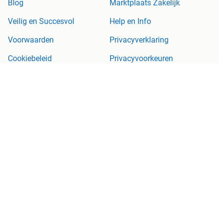
Blog
Marktplaats Zakelijk
Veilig en Succesvol
Help en Info
Voorwaarden
Privacyverklaring
Cookiebeleid
Privacyvoorkeuren
Over Marktplaats
Werken bij
Perskamer
Adevinta
2dehands
2ememain
Sitemap
Marktplaats is, voor zover wettelijk toegestaan, niet aansprakelijk
voor (gevolg)schade die voortkomt uit het gebruik van deze site,
dan wel uit fouten of ontbrekende functionaliteiten op deze site.
Copyright © 2026 Marktplaats B.V. Alle rechten voorbehouden.