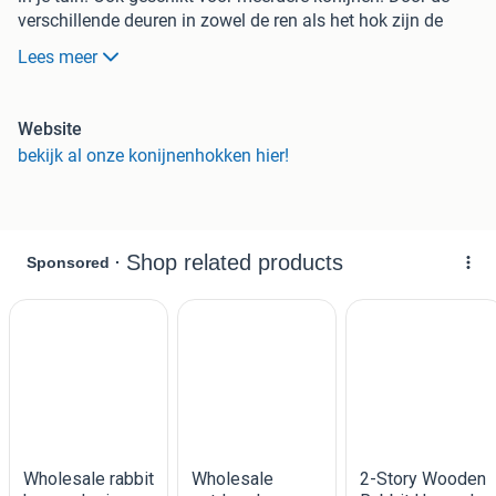
verschillende deuren in zowel de ren als het hok zijn de
konijnen altijd makkelijk te bereiken.Het konijnenhok is
Lees meer
voorzien van twee diepe lades, 4 openslaande deuren en
anti-knaagstrips. Door een uitneembaar paneel in de
rechter zijwand van het hok kunnen de konijnen makkelijk
Website
de ren in- en uitlopen. Ook de ren is voorzien van anti-
bekijk al onze konijnenhokken hier!
knaagstrips. Een groot pluspunt van dit hok is ook dat het
oneindig uitgebreid kan worden met extra elementen uit de
Sissi-serie of Amalie-serie. Kortom een prachtig, degelijk
hok met een zee aan ruimte en anti-knaagstrips.
Het team van DeHuisdiersuper
Middelweg 32 (ingang Kerkstraat)
5253CA Nieuwkuijk (Noord-Brabant)
Telefoonnummer: 073-8795409
Reguliere openingstijden van de winkel:
Maandag: Gesloten
Dinsdag: 10.00 uur - 18.00 uur
Woensdag : 10.00 uur - 18.00 uur