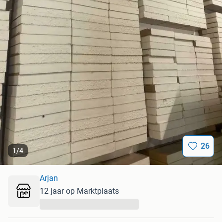
26
1
/
4
Arjan
12 jaar op Marktplaats
...