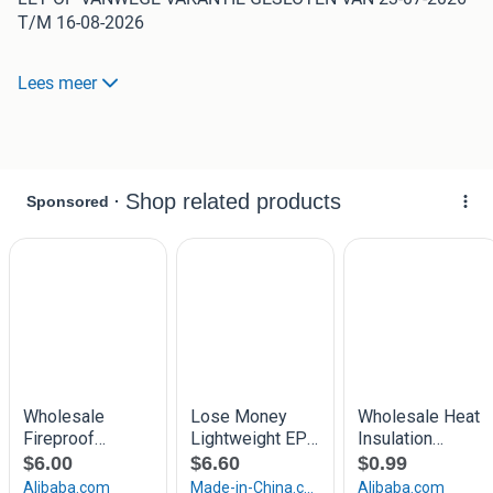
T/M 16-08-2026
TE KOOP SUPER MOOIE PARTIJ 6 CM DIK
Lees meer
6 cm dik B keus PIR isolatie platen, 2 zijde omgekeerde
alumnium folie. Alle prijzen zijn ex btw per m2
Maten zijn, 0,34 x 2,45> of grotere platen 1,22 x 2,50
Zeer mooie partij, MEER NODIG, altijd even bellen.
TE LANG; Wij zagen ze gratis voor u op VERVOER Let op
zijn standaard advertenties . Vanwege de grote onrust kwa
grondstoffen schommelen de voorraden per dag . Stuur
berichtje voor actuele voorraad. Of belletje
Rc = 2.61
drukvast.
Geschikt voor ;onder betonvloer / onder cementdekvloer /
platdakisolatie / spouwmuur / tegen zolder dak / tussen
houten balklaag, enz enz
500m2 op voorraad
Wij hebben ook anderen pir isolatie platen op voorraad.