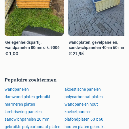
Disclamer: Prijzen en beschikbaarheid kunnen variëren.
Neem contact met ons op voor de meest actuele
informatie.
Gelegenheidspartij,
wandplaten, gevelpanelen,
wandpanelen 80mm dik, 9006
sandwichpanelen 40 en 60 mm
€ 1,00
€ 21,95
Populaire zoektermen
wandpanelen
akoestische panelen
damwand platen gebruikt
polycarbonaat platen
marmeren platen
wandpanelen hout
lambrisering panelen
koelcel panelen
sandwichpanelen 20 mm
plafondplaten 60 x 60
gebruikte polycarbonaat platen
houten platen gebruikt