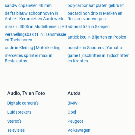
sandwichpanelen 40 mm
polycarbonaat platen gebruikt
delfts blauw schoonhoven in
bacardi non drip in Merken en
Antiek | Keramiek en Aardewerk
Reclamevoorwerpen
marklin 3005 in Modeltreinen | H0
admiral 575 in Sloepen
versnellingsbak t1 in Transmissie
antiek keu in Biljarten en Poolen
en Toebehoren
oude in Kleding | Motorkleding
booster in Scooters | Yamaha
mercedes sprinter maxi in
game tijdschriften in Tijdschriften
Bestelauto's
en Kranten
Audio, Tv en Foto
Auto's
Digitale camera's
BMW
Luidsprekers
Opel
Stereo's
Peugeot
Televisies
Volkswagen