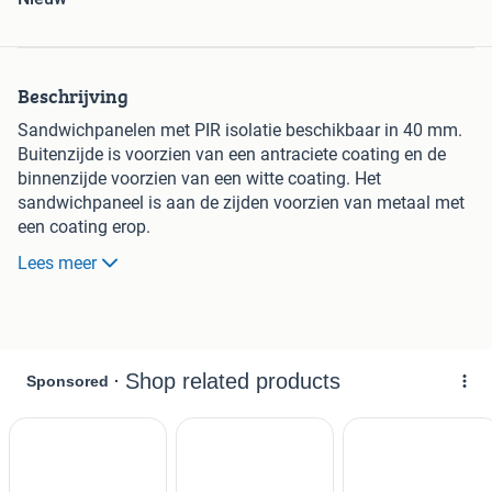
Beschrijving
Sandwichpanelen met PIR isolatie beschikbaar in 40 mm.
Buitenzijde is voorzien van een antraciete coating en de
binnenzijde voorzien van een witte coating. Het
sandwichpaneel is aan de zijden voorzien van metaal met
een coating erop.
Specificaties:
Lees meer
0.50 mm buitenplaat
0.40 mm binnenplaat
Polyestercoating
PIR Isolatie (brandvertragend)
Antraciete buitenplaat
Witte binnenplaat
40 en 60 mm kerndikte
Beschikbare lengtes: