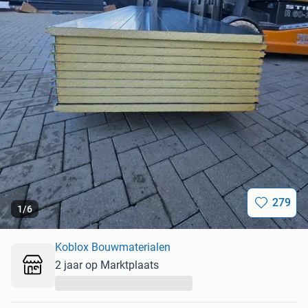
279
1
/
6
Koblox Bouwmaterialen
2 jaar op Marktplaats
...