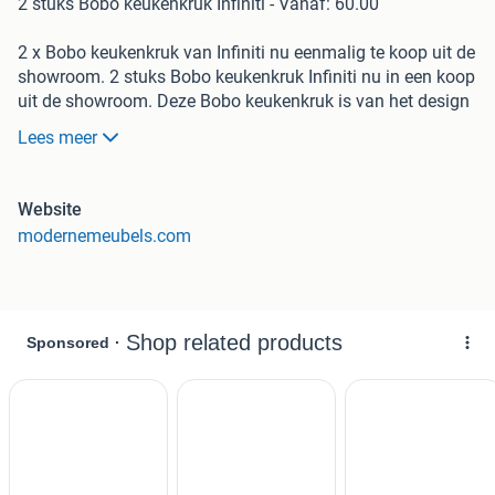
2 stuks Bobo keukenkruk Infiniti - Vanaf: 60.00
2 x Bobo keukenkruk van Infiniti nu eenmalig te koop uit de
showroom. 2 stuks Bobo keukenkruk Infiniti nu in een koop
uit de showroom. Deze Bobo keukenkruk is van het design
merk Infiniti geproduceert in Italie.
Lees meer
NU EENMALIG.
Modernemeubels.com
Website
Heeft u vragen of opmerkingen over een product?
modernemeubels.com
Of wilt u langs komen om onze showroom te bezichtigen?
Wij heten u van harte welkom bij Modernemeubels!
U kunt het beste parkeren in de Scheepjeshof.
Heeft u een vraag?
Geef ons een belletje op 0318 - 768 261 of vul het
contactformulier in op de website.
Wij bellen u dan zo snel mogelijk terug.
Komt u proefzitten?