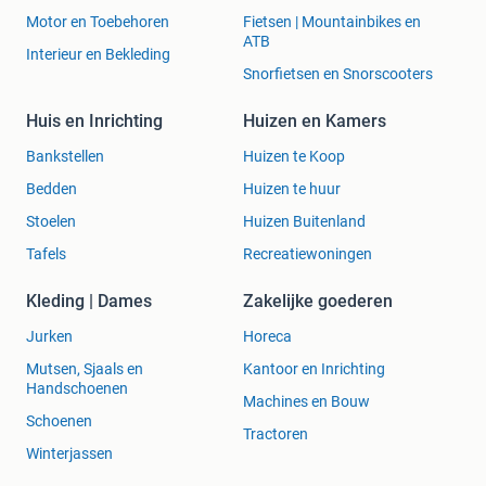
Motor en Toebehoren
Fietsen | Mountainbikes en
ATB
Interieur en Bekleding
Snorfietsen en Snorscooters
Huis en Inrichting
Huizen en Kamers
Bankstellen
Huizen te Koop
Bedden
Huizen te huur
Stoelen
Huizen Buitenland
Tafels
Recreatiewoningen
Kleding | Dames
Zakelijke goederen
Jurken
Horeca
Mutsen, Sjaals en
Kantoor en Inrichting
Handschoenen
Machines en Bouw
Schoenen
Tractoren
Winterjassen