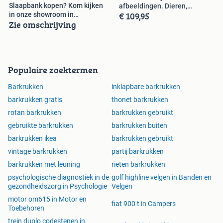
Slaapbank kopen? Kom kijken
afbeeldingen. Dieren,
€ 109,95
in onze showroom in
Gebouwen, Natuur
Zie omschrijving
Veenendaal.
Populaire zoektermen
Barkrukken
inklapbare barkrukken
barkrukken gratis
thonet barkrukken
rotan barkrukken
barkrukken gebruikt
gebruikte barkrukken
barkrukken buiten
barkrukken ikea
barkrukken gebruikt
vintage barkrukken
partij barkrukken
barkrukken met leuning
rieten barkrukken
psychologische diagnostiek in de
golf highline velgen in Banden en
gezondheidszorg in Psychologie
Velgen
motor om615 in Motor en
fiat 900 t in Campers
Toebehoren
trein duplo codestenen in