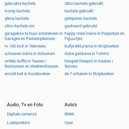
gebruikte kachels
zibro kachels gebruikt
tromp kachels
kachels gebruikt
qlima kachels
gietijzeren kachels
zibro kachels sre
gashaard gebruikt
garagebox te huur amstelveen in
happy meal mario in Poppetjes en
Garages en Parkeerplaatsen
Figuurtjes
tv 100 inch in Televisies
kuifje lekturama in Stripboeken
schoenen loints in Schoenen
dolce gabbana in T-shirts
ortlieb duffle in Tassen |
hengsel theepot in Keuken |
Reistassen en Weekendtassen
Servies
arnold kok in Kookboeken
de 7 schaken in Stripboeken
Audio, Tv en Foto
Auto's
Digitale camera's
BMW
Luidsprekers
Opel