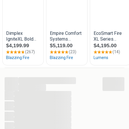
...
...
...
...
...
...
...
...
...