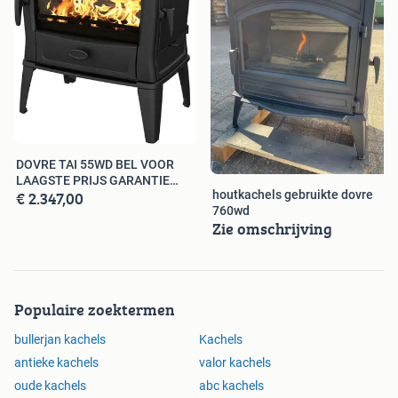
DOVRE TAI 55WD BEL VOOR
LAAGSTE PRIJS GARANTIE
€ 2.347,00
houtkachels gebruikte dovre
OP=OP
760wd
Zie omschrijving
Populaire zoektermen
bullerjan kachels
Kachels
antieke kachels
valor kachels
oude kachels
abc kachels