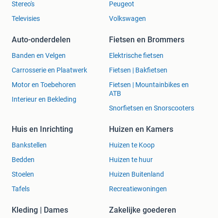
Stereo's
Peugeot
Televisies
Volkswagen
Auto-onderdelen
Fietsen en Brommers
Banden en Velgen
Elektrische fietsen
Carrosserie en Plaatwerk
Fietsen | Bakfietsen
Motor en Toebehoren
Fietsen | Mountainbikes en
ATB
Interieur en Bekleding
Snorfietsen en Snorscooters
Huis en Inrichting
Huizen en Kamers
Bankstellen
Huizen te Koop
Bedden
Huizen te huur
Stoelen
Huizen Buitenland
Tafels
Recreatiewoningen
Kleding | Dames
Zakelijke goederen