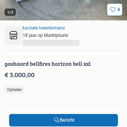
4
1
/
2
kachels heestermans
18 jaar op Marktplaats
...
gashaard bellfires horizon bell xxl
€ 3.000,00
Ophalen
Bericht