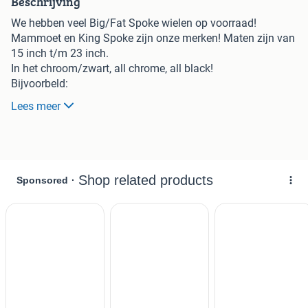
Beschrijving
We hebben veel Big/Fat Spoke wielen op voorraad!
Mammoet en King Spoke zijn onze merken! Maten zijn van
15 inch t/m 23 inch.
In het chroom/zwart, all chrome, all black!
Bijvoorbeld:
Set KS 16" x 3.5, front and rear blk/chrome 48 spaken per
Lees meer
wiel 800 euo.
Uiteraard hebben we diverse andere maten/uitvoeringen
(chroom, black, 52 rvs, 48 chroom spaken, all black
spaken/chroom spaken.
Voor volledige informatie bel 0503096086 American V
Twin Shop.
Ook bouwen we de wielen in, monteren/verkopen banden,
schijven (big spoke patroon) enz
Neem contact op voor juiste info en mogelijkheden. Ook
hebben we heel veel Harley onderdelen op voorraad.
American V twin Shop te Paterswolde.