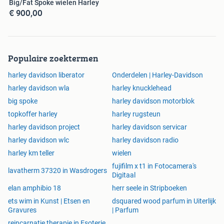
Big/Fat Spoke wielen Harley
€ 900,00
Populaire zoektermen
harley davidson liberator
Onderdelen | Harley-Davidson
harley davidson wla
harley knucklehead
big spoke
harley davidson motorblok
topkoffer harley
harley rugsteun
harley davidson project
harley davidson servicar
harley davidson wlc
harley davidson radio
harley km teller
wielen
fujifilm x t1 in Fotocamera's
lavatherm 37320 in Wasdrogers
Digitaal
elan amphibio 18
herr seele in Stripboeken
ets wim in Kunst | Etsen en
dsquared wood parfum in Uiterlijk
Gravures
| Parfum
reincarnatie therapie in Esoterie