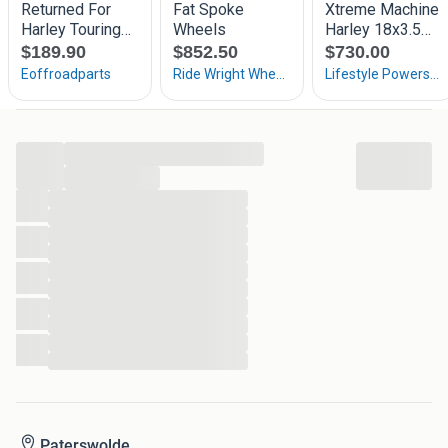
...
...
...
...
...
...
...
...
...
...
...
...
Paterswolde