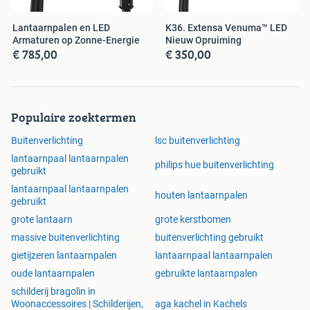
Lantaarnpalen en LED
K36. Extensa Venuma™ LED
Armaturen op Zonne-Energie
Nieuw Opruiming
€ 785,00
€ 350,00
Populaire zoektermen
Buitenverlichting
lsc buitenverlichting
lantaarnpaal lantaarnpalen
philips hue buitenverlichting
gebruikt
lantaarnpaal lantaarnpalen
houten lantaarnpalen
gebruikt
grote lantaarn
grote kerstbomen
massive buitenverlichting
buitenverlichting gebruikt
gietijzeren lantaarnpalen
lantaarnpaal lantaarnpalen
oude lantaarnpalen
gebruikte lantaarnpalen
schilderij bragolin in
Woonaccessoires | Schilderijen,
aga kachel in Kachels