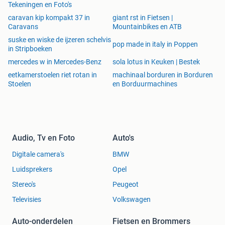
Tekeningen en Foto's
caravan kip kompakt 37 in
giant rst in Fietsen |
Caravans
Mountainbikes en ATB
suske en wiske de ijzeren schelvis
pop made in italy in Poppen
in Stripboeken
mercedes w in Mercedes-Benz
sola lotus in Keuken | Bestek
eetkamerstoelen riet rotan in
machinaal borduren in Borduren
Stoelen
en Borduurmachines
Audio, Tv en Foto
Auto's
Digitale camera's
BMW
Luidsprekers
Opel
Stereo's
Peugeot
Televisies
Volkswagen
Auto-onderdelen
Fietsen en Brommers