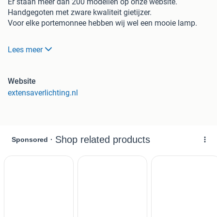
Er staan meer dan 200 modellen op onze website.
Handgegoten met zware kwaliteit gietijzer.
Voor elke portemonnee hebben wij wel een mooie lamp.
Waarom bij Extensa kopen?
Lees meer
Extensa is ook producent en importeur. Stel dat u over 20
jaar een onderdeel van uw lamp zou moeten vervangen of
Website
het lantaarn glas heeft schade, dan kunt u altijd bij ons
extensaverlichting.nl
terecht. U hoeft dan geen nieuwe lantaarn te kopen. Vaak
is dit het geval als u bij een andere winkel lampen koopt.
Scheelt enorm veel geld want een ongelukje door storm of
wind kan altijd gebeuren. Onze reserve onderdelen passen
alleen op Extensa lantaarns.
Wij produceren premium kwaliteit lantaarns. In Nederland
zijn er verschillende soorten kwaliteit lantaarns te vinden.
Echter alleen onze Extensa lantaarns worden door heel
Europa verkocht. Bekijk onze Facebook pagina met
ingezonden foto's van klanten uit heel Europa:
https://www.facebook.com/extensalighting