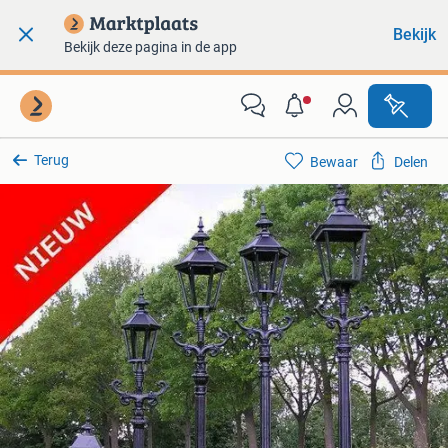
Bekijk
Bekijk deze pagina in de app
Terug
Bewaar
Delen