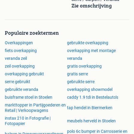
Zie omschrijving
aluminium platen of van glas of een spie.
Hieronder enkele prijzen van veel voorkomende
produkten;
- Verlichtingsset LED : Per stuk € 25,00.
Populaire zoektermen
- Schuifwandsysteem van raam 10mm gehard glas per
Overkappingen
gebruikte overkapping
raam 1 meter breed € 275,- (inclusief railsysteem,
fiets overkapping
overkapping met montage
aluminium tochtstrip enz..)
veranda zeil
veranda
zeil overkapping
gratis overkapping
Alle onze materialen hebben een CE keurmerk en
overkapping gebruikt
gratis serre
voldoen hiermee aan de Europese normen.
serre gebruikt
gebruikte serre
Levering door heel Europa!
gebruikte veranda
overkapping showmodel
Prijzen zijn incl.btw en excl. montage (Montagekosten zijn
buisframe stoel in Stoelen
caddy 1.9 tdi in Bestelauto's
€650,-)
markttopper in Partijgoederen en
tap hendel in Biermerken
Retail | Verkoopwagens
U kunt bij ons ook terecht voor schuttingen, carports,
instax 210 in Fotografie |
meubels herveld in Stoelen
aluminium ramen en kozijnen, schuiframen, rolluiken en
Fotopapier
zonweringen.
polo 6c bumper in Carrosserie en