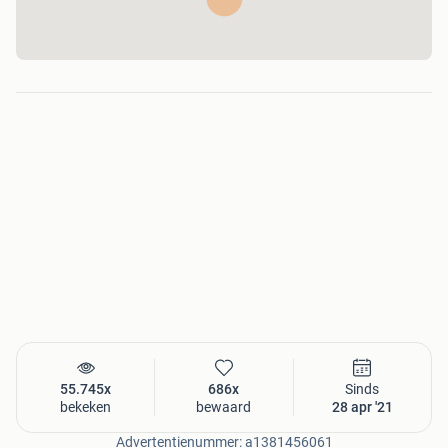
Onze aluminium veranda's staan voor kwaliteit ,
degelijkheid en uitstraling. Ze geven letterlijk een nieuw
leven aan uw tuin.
U krijgt een uniek kwaliteitsgarantie van 10 jaar op onze
aluminium profielen.
Alles wordt op maat gemaakt zonder extra kosten!
Waarom voor Valk Veranda kiezen:
Onze veranda's zijn verkrijgbaar in de kleuren crème
roomwit (ral 9001) en antraciet (ral 7016) standaard
(overige kleuren leverbaar op bestelling )
Wij gebruiken eersteklas helder of opaal lexan
polycarbonaat platen 16 mm.
55.745x
686x
Sinds
Op de bevestigingsmateriaal en profielen krijgt u 10 jaar
bekeken
bewaard
28 apr '21
garantie.
Advertentienummer: a1381456061