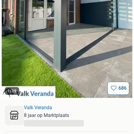
686
1
/
19
Valk Veranda
8 jaar op Marktplaats
...