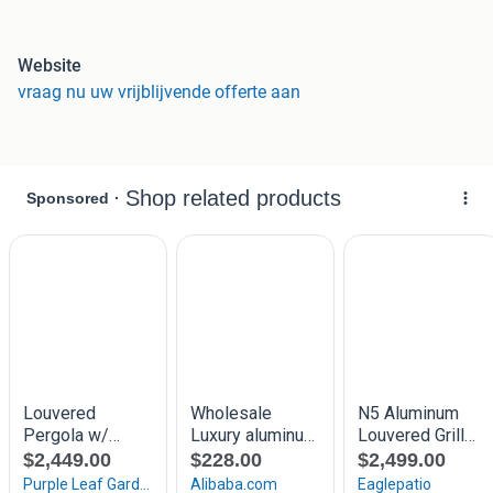
* Extra sterke en zware profielen met dubbele bodem in
de goot.
* Gratis op maat gemaakt!
Website
* Geen meerprijs voor 100% MAATWERK!
vraag nu uw vrijblijvende offerte aan
* Geen
meerprijs voor Zwart!
* Geen verborgen kosten achteraf!
* 100% recyclebaar materiaal!
* 10 JAAR GARANTIE!
* Binnen 1 dag vakkundig geplaatst!
* Geen bezorgkosten!
Geheel voorbereid Binnen 1 dag zelf te plaatsen!
Met duidelijke instructie
Geen bezorgkosten! (in Nederland)
Snelle Levering (Binnen 10 werkdagen)
Maak een vrijblijvende afspraak voor bij u thuis.
Bel +31 85 043 24 63 of
whatsapp 06 84 70 77 77
voor een afspraak of voor een bezoek aan onze
showroom en overtuig uzelf. Koffie staat klaar.