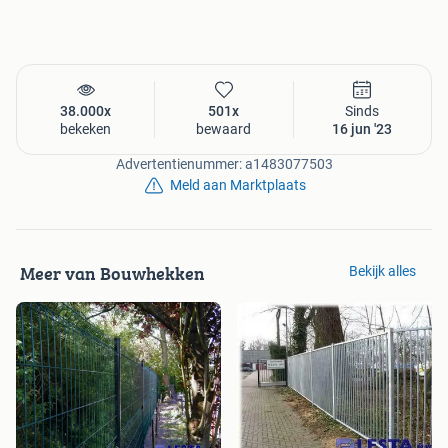
38.000x
501x
Sinds
bekeken
bewaard
16 jun '23
Advertentienummer: a1483077503
Meld aan Marktplaats
Meer van Bouwhekken
Bekijk alles