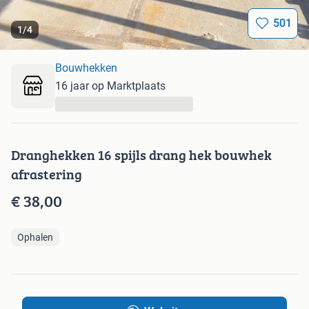
501
1
/
4
Bouwhekken
16 jaar op Marktplaats
...
Dranghekken 16 spijls drang hek bouwhek
afrastering
€ 38,00
Ophalen