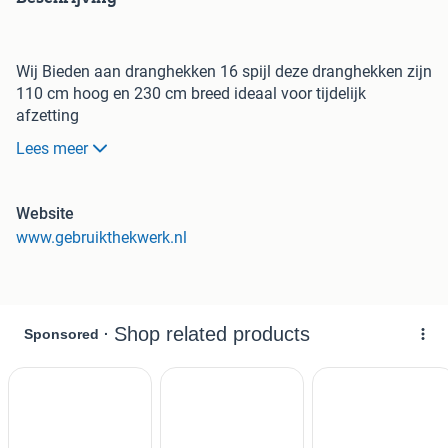
Wij Bieden aan dranghekken 16 spijl deze dranghekken zijn
110 cm hoog en 230 cm breed ideaal voor tijdelijk
afzetting
wij hebben de drangehekken uit voorraad leverbaar voor 38
Lees meer
euro per dranghek ex btw let op dit zijn b-keus dranghekken
eventueel hebben wij ook zwaardere dranghekken 250x120
Website
cm
www.gebruikthekwerk.nl
en eventueel anderetype bouwhekken en accessoires
wij kunnen de dranghekken indien gewenst bezorgen en
eventueel voor u plaatsen