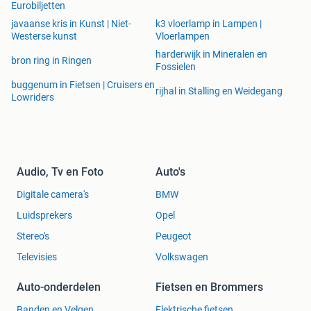
Eurobiljetten
javaanse kris in Kunst | Niet-
k3 vloerlamp in Lampen |
Westerse kunst
Vloerlampen
harderwijk in Mineralen en
bron ring in Ringen
Fossielen
buggenum in Fietsen | Cruisers en
rijhal in Stalling en Weidegang
Lowriders
Audio, Tv en Foto
Auto's
Digitale camera's
BMW
Luidsprekers
Opel
Stereo's
Peugeot
Televisies
Volkswagen
Auto-onderdelen
Fietsen en Brommers
Banden en Velgen
Elektrische fietsen