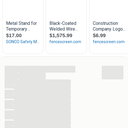
...
...
...
...
...
...
...
...
...
...
...