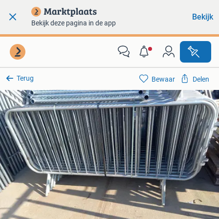
Bekijk
Bekijk deze pagina in de app
Terug
Bewaar
Delen