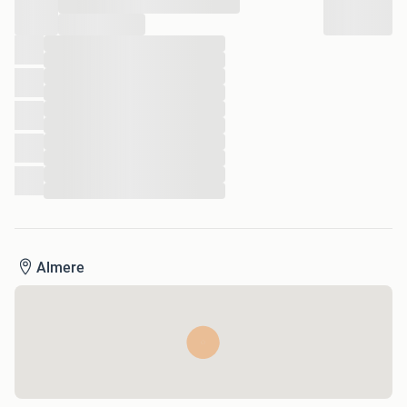
...
...
...
...
...
...
...
...
...
...
...
...
Almere