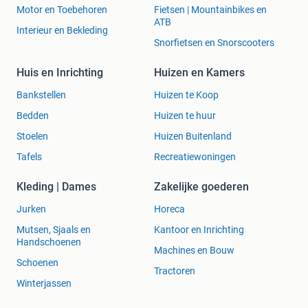
Motor en Toebehoren
Fietsen | Mountainbikes en
ATB
Interieur en Bekleding
Snorfietsen en Snorscooters
Huis en Inrichting
Huizen en Kamers
Bankstellen
Huizen te Koop
Bedden
Huizen te huur
Stoelen
Huizen Buitenland
Tafels
Recreatiewoningen
Kleding | Dames
Zakelijke goederen
Jurken
Horeca
Mutsen, Sjaals en
Kantoor en Inrichting
Handschoenen
Machines en Bouw
Schoenen
Tractoren
Winterjassen