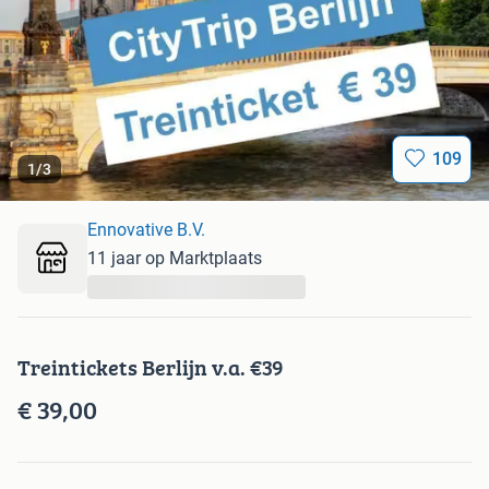
109
1
/
3
Ennovative B.V.
11 jaar op Marktplaats
...
Treintickets Berlijn v.a. €39
€ 39,00