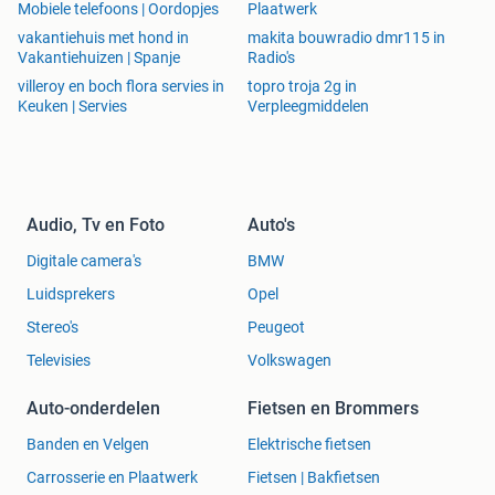
Mobiele telefoons | Oordopjes
Plaatwerk
vakantiehuis met hond in
makita bouwradio dmr115 in
Vakantiehuizen | Spanje
Radio's
villeroy en boch flora servies in
topro troja 2g in
Keuken | Servies
Verpleegmiddelen
Audio, Tv en Foto
Auto's
Digitale camera's
BMW
Luidsprekers
Opel
Stereo's
Peugeot
Televisies
Volkswagen
Auto-onderdelen
Fietsen en Brommers
Banden en Velgen
Elektrische fietsen
Carrosserie en Plaatwerk
Fietsen | Bakfietsen