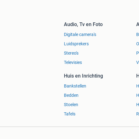
Audio, Tv en Foto
A
Digitale camera's
Luidsprekers
O
Stereo's
P
Televisies
V
Huis en Inrichting
H
Bankstellen
H
Bedden
H
Stoelen
H
Tafels
R