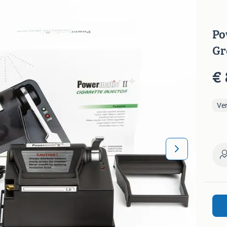
Po
Gr
€ 
Ve