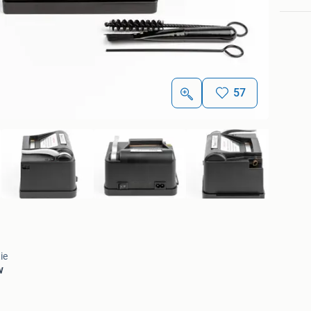
57
ie
w