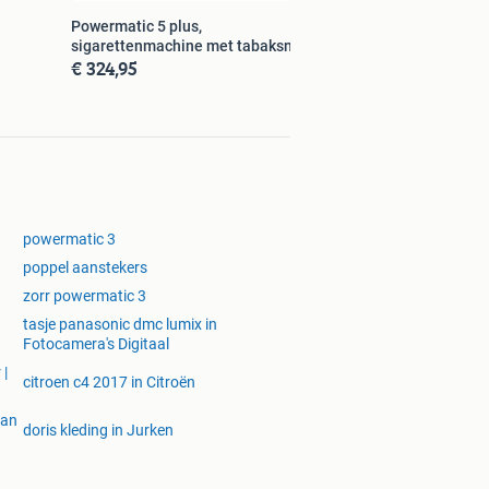
Powermatic 5 plus,
sigarettenmachine met tabaksnijder
€ 324,95
powermatic 3
poppel aanstekers
zorr powermatic 3
tasje panasonic dmc lumix in
Fotocamera's Digitaal
 |
citroen c4 2017 in Citroën
van
doris kleding in Jurken