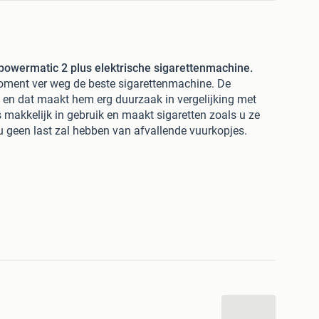
 powermatic 2 plus elektrische sigarettenmachine.
moment ver weg de beste sigarettenmachine. De
 en dat maakt hem erg duurzaak in vergelijking met
makkelijk in gebruik en maakt sigaretten zoals u ze
 geen last zal hebben van afvallende vuurkopjes.
ordt het nu makkelijk en leuk om perfecte sigaretten zelf
s veel geld waardoor u de sigarettenmaker er snel uit
 40% ten opzichte van de normale prijs als je een pakje
e Zorr Powermatic 2 plus al snel heeft terugverdiend
je
aan te vinken tijdens het bestellen.