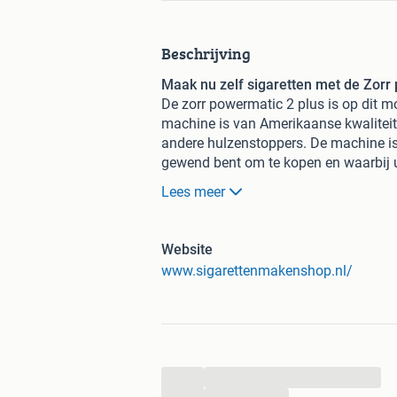
Beschrijving
Maak nu zelf sigaretten met de Zorr
De zorr powermatic 2 plus is op dit 
machine is van Amerikaanse kwaliteit
andere hulzenstoppers. De machine is 
gewend bent om te kopen en waarbij u
Lees meer
Bespaar flink veel geld! Niet alleen w
te maken maar u bespaart ook nog een
heeft.
Website
www.sigarettenmakenshop.nl/
De besparing loopt al snel op naar de
sigaretten koopt. Dit houdt in dat u d
meestal al na 20 - 30 pakjes.
Vergeet niet de
gratis sigarettendoos
...
Pluspunten/kenmerken:
...