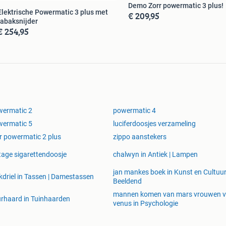
Demo Zorr powermatic 3 plus!
Elektrische Powermatic 3 plus met
€ 209,95
tabaksnijder
€ 254,95
wermatic 2
powermatic 4
wermatic 5
luciferdoosjes verzameling
r powermatic 2 plus
zippo aanstekers
tage sigarettendoosje
chalwyn in Antiek | Lampen
jan mankes boek in Kunst en Cultuur
kdriel in Tassen | Damestassen
Beeldend
mannen komen van mars vrouwen 
rhaard in Tuinhaarden
venus in Psychologie