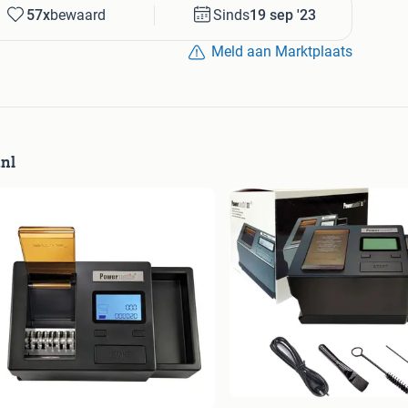
57x
bewaard
Sinds
19 sep '23
ij online zijn op onze chat.
Meld aan Marktplaats
wij regelmatig daar op online.
eeld met een 9,4
nl