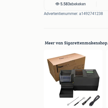
5.583x
bekeken
maar u kunt ook altijd even kijken of w
Advertentienummer: a1492741238
Zelfs weekends en in de avonden zijn 
Onze service word gemiddeld beoord
Meer van Sigarettenmakenshop.