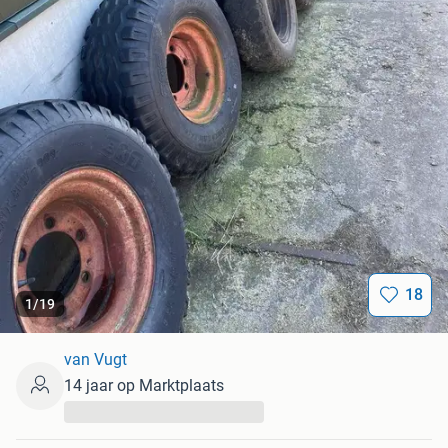
18
1
/
19
van Vugt
14 jaar op Marktplaats
...