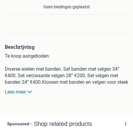
Geen biedingen geplaatst
Beschrijving
Te koop aangeboden:
Diverse wielen met banden. Set banden met velgen 34”
€400. Set verzwaarde velgen 28” €200. Set velgen met
banden 24” €400.Klossen met banden en velgen voor steek
assen €300. Set Michelin banden 16.9x34 €200. 1 Michelin
Lees meer
650/65 -42 €150.Set 18.4-38 €50.Gevraagd 10 gaads
velgen voor mesttank.