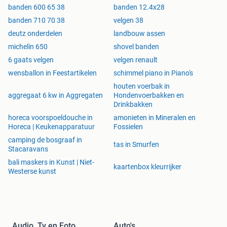
banden 600 65 38
banden 12.4x28
banden 710 70 38
velgen 38
deutz onderdelen
landbouw assen
michelin 650
shovel banden
6 gaats velgen
velgen renault
wensballon in Feestartikelen
schimmel piano in Piano's
houten voerbak in
aggregaat 6 kw in Aggregaten
Hondenvoerbakken en
Drinkbakken
horeca voorspoeldouche in
amonieten in Mineralen en
Horeca | Keukenapparatuur
Fossielen
camping de bosgraaf in
tas in Smurfen
Stacaravans
bali maskers in Kunst | Niet-
kaartenbox kleurrijker
Westerse kunst
Audio, Tv en Foto
Auto's