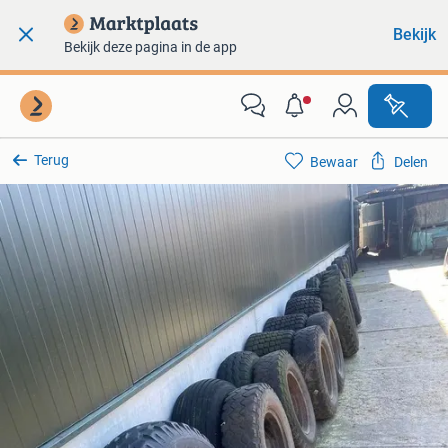
Bekijk
Bekijk deze pagina in de app
Terug
Bewaar
Delen