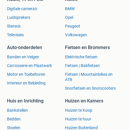
Digitale camera's
BMW
Luidsprekers
Opel
Stereo's
Peugeot
Televisies
Volkswagen
Auto-onderdelen
Fietsen en Brommers
Banden en Velgen
Elektrische fietsen
Carrosserie en Plaatwerk
Fietsen | Bakfietsen
Motor en Toebehoren
Fietsen | Mountainbikes en
ATB
Interieur en Bekleding
Snorfietsen en Snorscooters
Huis en Inrichting
Huizen en Kamers
Bankstellen
Huizen te Koop
Bedden
Huizen te huur
Stoelen
Huizen Buitenland