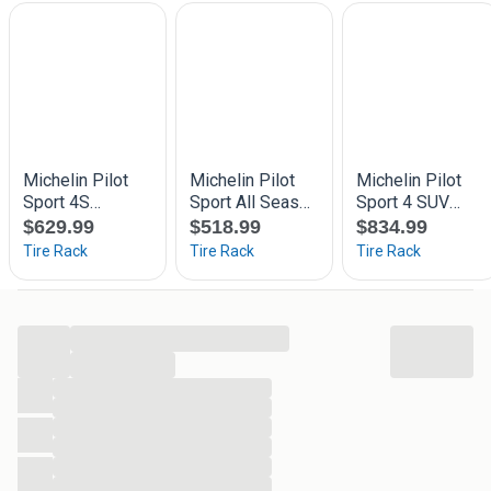
...
...
...
...
...
...
...
...