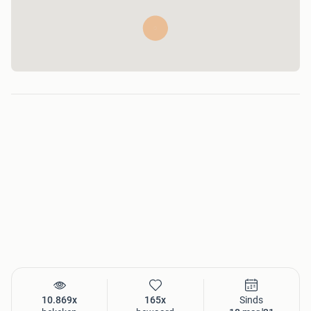
10.869x
165x
Sinds