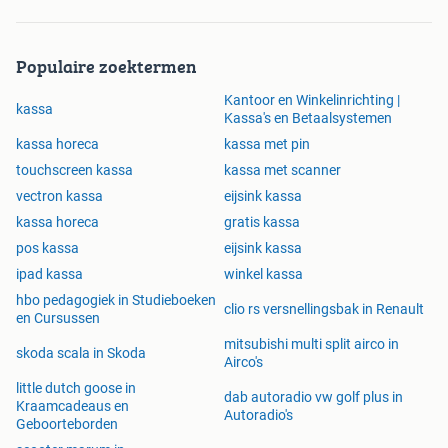
Populaire zoektermen
Kantoor en Winkelinrichting |
kassa
Kassa's en Betaalsystemen
kassa horeca
kassa met pin
touchscreen kassa
kassa met scanner
vectron kassa
eijsink kassa
kassa horeca
gratis kassa
pos kassa
eijsink kassa
ipad kassa
winkel kassa
hbo pedagogiek in Studieboeken
clio rs versnellingsbak in Renault
en Cursussen
mitsubishi multi split airco in
skoda scala in Skoda
Airco's
little dutch goose in
dab autoradio vw golf plus in
Kraamcadeaus en
Autoradio's
Geboorteborden