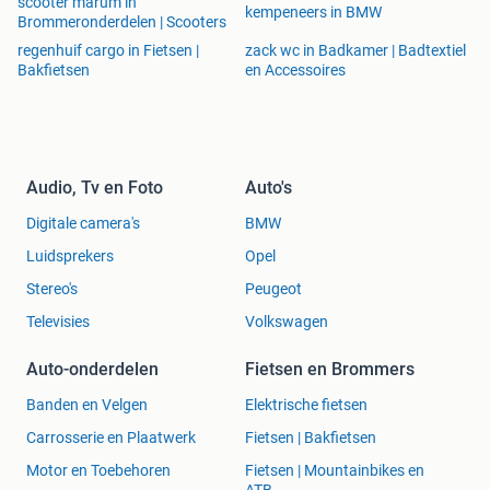
scooter marum in
kempeneers in BMW
Brommeronderdelen | Scooters
regenhuif cargo in Fietsen |
zack wc in Badkamer | Badtextiel
Bakfietsen
en Accessoires
Audio, Tv en Foto
Auto's
Digitale camera's
BMW
Luidsprekers
Opel
Stereo's
Peugeot
Televisies
Volkswagen
Auto-onderdelen
Fietsen en Brommers
Banden en Velgen
Elektrische fietsen
Carrosserie en Plaatwerk
Fietsen | Bakfietsen
Motor en Toebehoren
Fietsen | Mountainbikes en
ATB