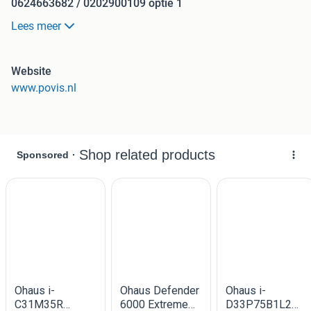
0624663682 / 0202900109 optie 1
Lees meer
O.A. Supermarkt, Bakkerij, Slagerij, Vishandel,
Groenteman
Systemen zijn NMI gecertificeerd en geijkt
Website
www.povis.nl
Eindelijk een kassa die echt alles kan wat u wilt bijv.:
Overzichtelijk en intuïtief
Centraal beheer meerder locaties
Online uw gegevens inzien/aanpassen
Groothandel module
Koppeling PIN
Diverse software koppelingen waaronder bijna alle
boekhoudpaketten in Nederland
Nieuw bedrijf !! Leasen ook mogelijk
Ons POS kassa weegsystemen bieden alles wat u nodig
heeft om een succesvolle onderneming te runnen