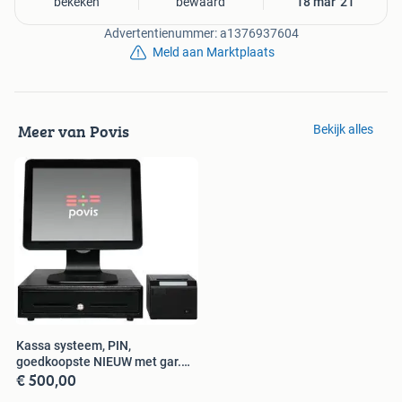
bekeken
bewaard
18 mar '21
Advertentienummer: a1376937604
Meld aan Marktplaats
Meer van Povis
Bekijk alles
Kassa systeem, PIN,
goedkoopste NIEUW met gar.
€ 500,00
Koop of Lease