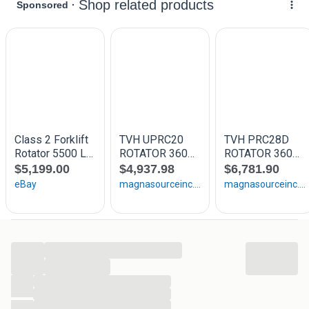
Lees meer over Axtra onderaan de
specificaties.Genoemde afmetingen zijn in MM, tenzij
anders vermeld
--------
Axtra nummer: 10912
Categorie: Rotator
Merk: Cascade
Model: 55G-RRB-B520 R3
Ophanging: FEM 2
Capaciteit (KG): 2700
Lastzwaartepunt (LZP): 500
Framebreedte:: 1115
Opening Min:
Opening Max:
...
Over de Vorken:
...
Tussen de Vorken:
...
Vorklengte (MM):
...
...