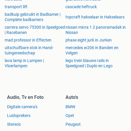
transport lift
cascade heftruck
badkuip gebruikt in Badkamer |
topcraft hakselaar in Hakselaars
Complete badkamers
carrera servo 75300 in Speelgoed
nissan micra 1 2 panoramadak in
| Racebanen
Nissan
mad professor in Effecten
phase eight jurk in Jurken
uitschuifbare stok in Hand-
mercedes w206 in Banden en
tuingereedschap
Velgen
lava lamp in Lampen |
lego trein blauwe rails in
Vloerlampen
Speelgoed | Duplo en Lego
Audio, Tv en Foto
Auto's
Digitale camera's
BMW
Luidsprekers
Opel
Stereo's
Peugeot