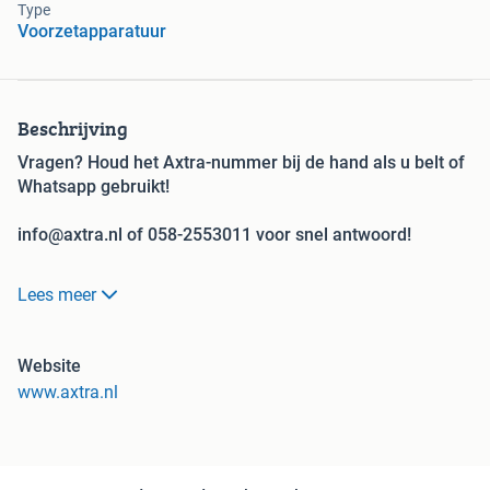
Type
Voorzetapparatuur
Beschrijving
Vragen? Houd het Axtra-nummer bij de hand als u belt of
Whatsapp gebruikt!
info@axtra.nl of 058-2553011 voor snel antwoord!
Bij ons begint het specialisme vanaf het vorkenbord
Lees meer
vanaf uw hef- of reachtruck! De grootste verhuurder en
verkoper in Europa!
Website
Axtra Voorzetapparatuur, uw specialist in gebruikte,
www.axtra.nl
gereviseerde en nieuwe voorzetapparatuur voor
heftrucks.Verkoop, verhuur, inkoop, reparatie en
onderdelen.