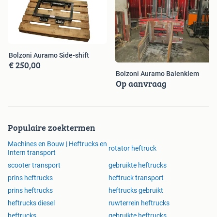
Dinsdag 08.00 - 17.00 uur
Woensdag 08.00 - 17.00 uur
Donderdag 08.00 - 17.00 uur
Vrijdag 08.00 - 17.00 uur
Bolzoni Auramo Side-shift
Meer weten? Klik op de link en bezoek onze website of
€ 250,00
webshop!
Bolzoni Auramo Balenklem
We helpen je graag verder! Wij zijn telefonisch bereikbaar
Op aanvraag
via 058-255 30 11. Stuur een mail naar info@axtra.nl of
bezoek onze werkplaats in Wergea.
Populaire zoektermen
Machines en Bouw | Heftrucks en
rotator heftruck
Intern transport
scooter transport
gebruikte heftrucks
prins heftrucks
heftruck transport
prins heftrucks
heftrucks gebruikt
heftrucks diesel
ruwterrein heftrucks
heftrucks
gebruikte heftrucks