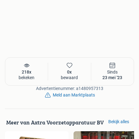
uitgegroeid tot een volwaardig professioneel bedrijf. Je
verwacht het niet in de oude Frico fabriek van Wergea,
maar op dit gedeelde bedrijventerrein zit het grootste
revisie bedrijf ter wereld. Gespecialiseerd in gebruikte en
gereviseerde voorzetapparatuur voor heftrucks, nieuw
leveren is ook mogelijk. Wij bedienen klanten door geheel
Europa en verder. Ons specialistisch en enthousiast team
geeft voorzetapparatuur een tweede leven, duurzaam en
goed voor het milieu. Met onze indrukwekkende opslag
met ruim 2500 stuks is ons aanbod erg divers, voor elk
218x
0x
Sinds
budget!
bekeken
bewaard
23 mei '23
Axtra Voorzetapparatuur BV
Advertentienummer: a1480957313
Fricoweg 3a
Meld aan Marktplaats
9005 PC Wergea
Tel: 058-255 30 11
E-mail: info@axtra.nl
Meer van Axtra Voorzetapparatuur BV
Bekijk alles
OPENINGSTIJDEN
Maandag 08.00 - 17.00 uur