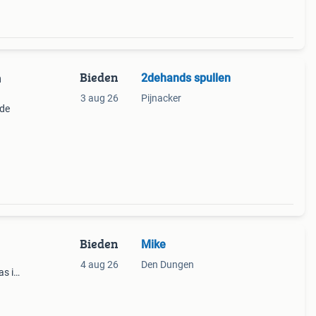
Bieden
2dehands spullen
n
3 aug 26
Pijnacker
rde
rand
Bieden
Mike
4 aug 26
Den Dungen
as is
cm.
aan