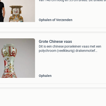
van 140 cm hoog en 55 cm breed. Dit unieke st
rijkelijk versierd met gedetailleerde gouden
decoraties en levendige scènes, wat het een w
blikvang
Ophalen of Verzenden
Grote Chinese vaas
Dit is een chinese porseleinen vaas met een
polychroom (veelkleurig) drakenmotief
overglazuur. De vaas heeft de vorm van een
yuhuchunping (flesvaas) en toont een keizerlij
draak, vaak geassocieerd m
Ophalen