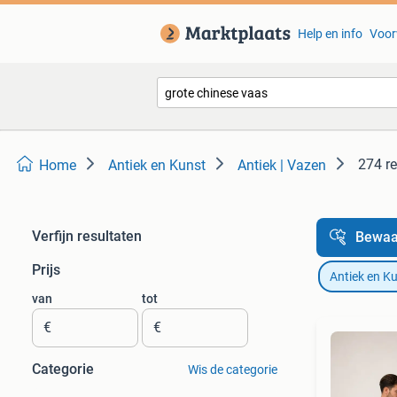
Help en info
Voor
274 re
Home
Antiek en Kunst
Antiek | Vazen
Verfijn resultaten
Bewaa
Prijs
Antiek en K
van
tot
€
€
Categorie
Wis de categorie