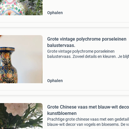
Ophalen
Grote vintage polychrome porseleinen
balustervaas.
Grote vintage polychrome porseleinen
balustervaas. Zoveel details en kleuren. Je blij
kijken. Chinese vaas in de satsuma-stijl rijkelijk
gedecoreerd met uitgewerkte panelen waarin
traditionele flora
Ophalen
Grote Chinese vaas met blauw-wit deco
kunstbloemen
Prachtige grote chinese vaas met een gedetail
blauw-wit decor van vogels en bloesems. De v