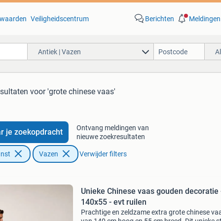
waarden
Veiligheidscentrum
Berichten
Meldingen
Antiek | Vazen
A
sultaten
voor 'grote chinese vaas'
Ontvang meldingen van
r je zoekopdracht
nieuwe zoekresultaten
unst
Vazen
Verwijder filters
Unieke Chinese vaas gouden decoratie 
140x55 - evt ruilen
Prachtige en zeldzame extra grote chinese va