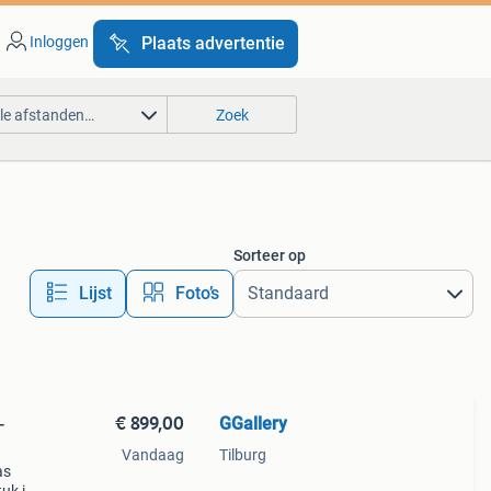
Inloggen
Plaats advertentie
lle afstanden…
Zoek
Sorteer op
Lijst
Foto’s
€ 899,00
GGallery
-
Vandaag
Tilburg
as