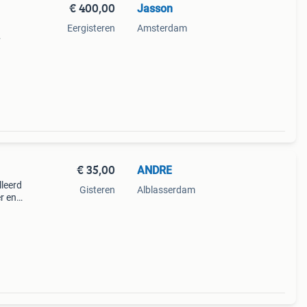
€ 400,00
Jasson
Eergisteren
Amsterdam
ime
€ 35,00
ANDRE
lleerd
Gisteren
Alblasserdam
r en
lk
n