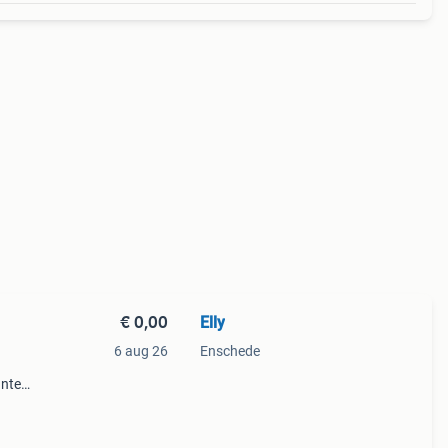
€ 0,00
Elly
6 aug 26
Enschede
anten
onele
 de o