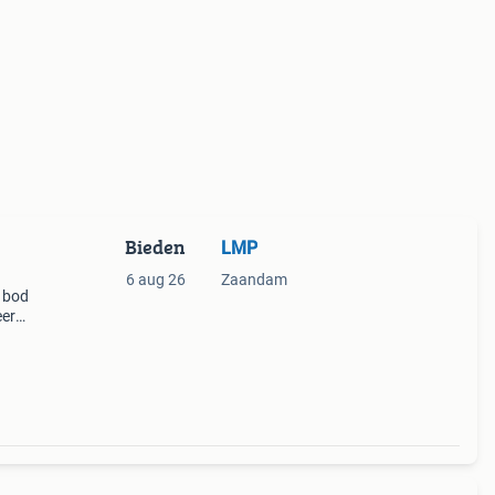
Bieden
LMP
6 aug 26
Zaandam
l bod
eer
rd