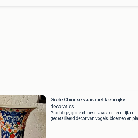
Grote Chinese vaas met kleurrijke
decoraties
Prachtige, grote chinese vaas met een rijk en
gedetailleerd decor van vogels, bloemen en pl
in levendige kleuren. De vaas heeft een traditi
vorm en is voorzien van chinese karakters aan