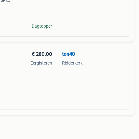
uk is
are
Dagtopper
€ 280,00
ton40
Eergisteren
Ridderkerk
ke