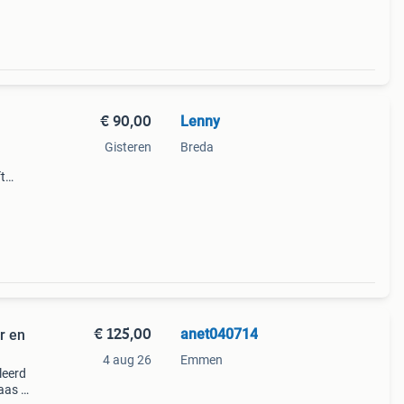
€ 90,00
Lenny
Gisteren
Breda
ft
€ 125,00
anet040714
r en
4 aug 26
Emmen
leerd
aas is