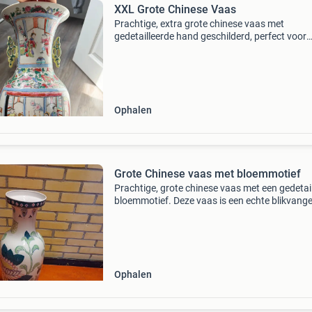
XXL Grote Chinese Vaas
Prachtige, extra grote chinese vaas met
gedetailleerde hand geschilderd, perfect voor
verzamelaars of als statement piece in een ru
kamer. 62Cm hoogte en nette staat
Ophalen
Grote Chinese vaas met bloemmotief
Prachtige, grote chinese vaas met een gedetai
bloemmotief. Deze vaas is een echte blikvange
voegt een vleugje oosterse elegantie toe aan e
interieur. Ideaal voor het tentoonstellen van la
Ophalen