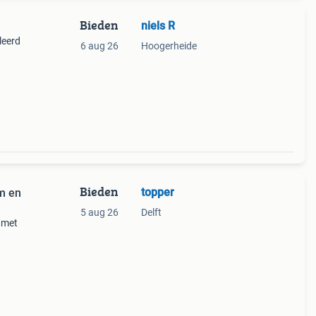
Bieden
niels R
leerd
6 aug 26
Hoogerheide
ief
Bieden
topper
m en
5 aug 26
Delft
 met
een
 en