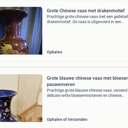
Grote Chinese vaas met drakenmotief
Prachtige grote chinese vaas met een gedetail
drakenmotief. De vaas is uitgevoerd in een
diepbruine glazuur met de draken in reliëf en
levendige kleuren. Een indrukwekkend decorat
stuk voor el
Ophalen
Grote blauwe chinese vaas met bloese
pauwenveren
Prachtige grote blauwe chinese vaas, versierd
delicate witte bloesemmotieven en chinese
karakters. De vaas ka geleverd eventueel met 
bos elegante pauwenveren, wat een exotische
stijlvolle t
Ophalen of Verzenden