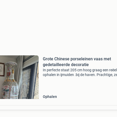
Grote Chinese porseleinen vaas met
gedetailleerde decoratie
In perfecte staat 205 cm hoog graag een reëe
ophalen in ijmuiden .bij de haven. Prachtige, z
grote chinese porseleinen vaas, rijk gedecoree
met traditionele scènes, bloemen en gouden
accente
Ophalen