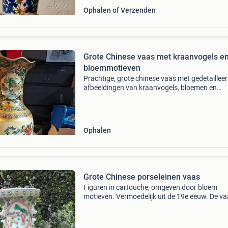
Ophalen of Verzenden
Grote Chinese vaas met kraanvogels e
bloemmotieven
Prachtige, grote chinese vaas met gedetaillee
afbeeldingen van kraanvogels, bloemen en
landschappen. De vaas is rijk versierd met
goudkleurige accenten en heeft een golvende 
aan de bovenkant.
Ophalen
Grote Chinese porseleinen vaas
Figuren in cartouche, omgeven door bloem
motieven. Vermoedelijk uit de 19e eeuw. De va
puntgaaf. Mooi decoratief stuk. Hoogte 46,5 
Diameter aan de basis ca. 18,5 Cm. Diameter 
bovenzijde 1