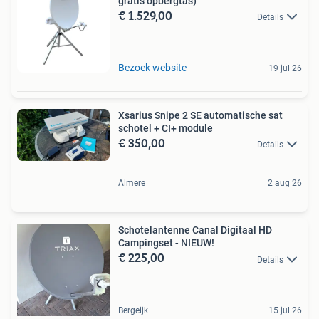
gratis opbergtas)
€ 1.529,00
Details
Bezoek website
19 jul 26
Xsarius Snipe 2 SE automatische sat
schotel + CI+ module
€ 350,00
Details
Almere
2 aug 26
Schotelantenne Canal Digitaal HD
Campingset - NIEUW!
€ 225,00
Details
Bergeijk
15 jul 26