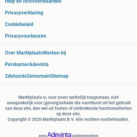
Help en Info
Voorwaarden
Privacyverklaring
Cookiebeleid
Privacyvoorkeuren
Over Marktplaats
Werken bij
Perskamer
Adevinta
2dehands
2ememain
Sitemap
Marktplaats is, voor zover wettelijk toegestaan, niet
aansprakelijk voor (gevolg)schade die voortkomt uit het gebruik
van deze site, dan wel uit fouten of ontbrekende functionaliteiten
op deze site.
Copyright © 2026 Marktplaats B.V. Alle rechten voorbehouden.
een
onderneming