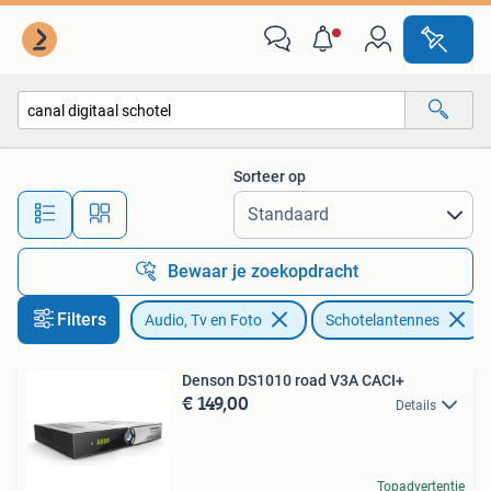
Schotelantennes
Sorteer op
Alle afstanden…
Bewaar je zoekopdracht
Filters
Audio, Tv en Foto
Schotelantennes
Denson DS1010 road V3A CACI+
€ 149,00
Details
Topadvertentie