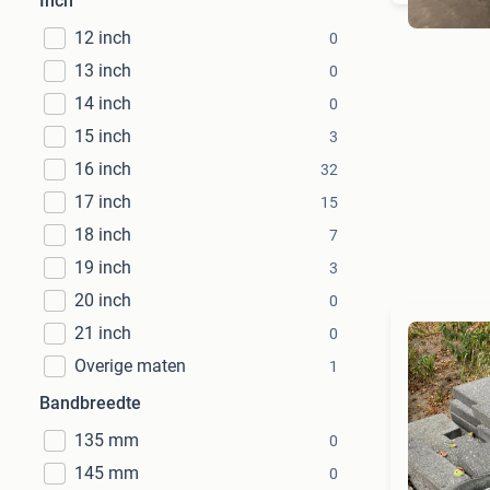
Inch
12 inch
0
13 inch
0
14 inch
0
15 inch
3
16 inch
32
17 inch
15
18 inch
7
19 inch
3
20 inch
0
21 inch
0
Overige maten
1
Bandbreedte
135 mm
0
145 mm
0