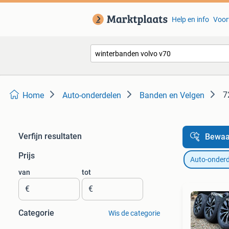
Help en info
Voor
7
Home
Auto-onderdelen
Banden en Velgen
Verfijn resultaten
Bewaa
Prijs
Auto-onderd
van
tot
€
€
Categorie
Wis de categorie