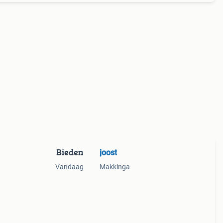
Bieden
joost
Vandaag
Makkinga
it.
at.