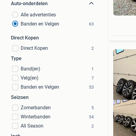
Auto-onderdelen
Alle advertenties
Banden en Velgen
63
Direct Kopen
Direct Kopen
2
Type
Band(en)
1
Velg(en)
7
Banden en Velgen
53
Seizoen
Zomerbanden
5
Winterbanden
54
All Season
2