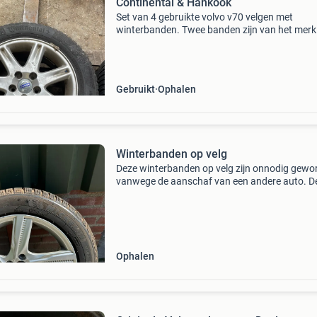
Continental & Hankook
Set van 4 gebruikte volvo v70 velgen met
winterbanden. Twee banden zijn van het merk
continental (wintercontact ts 860) en twee va
hankook (winter i*cept rs2). De bandenmaat i
205/55 r16. Ideaal voo
Gebruikt
Ophalen
Winterbanden op velg
Deze winterbanden op velg zijn onnodig gewo
vanwege de aanschaf van een andere auto. D
banden hebben onder een volvo v70 gelegen. 
profiel is wat dun, de velgen zijn nog in goede 
Ophalen