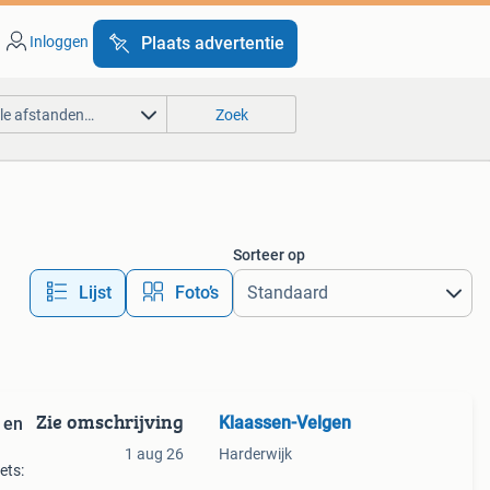
Inloggen
Plaats advertentie
lle afstanden…
Zoek
Sorteer op
Lijst
Foto’s
Zie omschrijving
Klaassen-Velgen
 en
1 aug 26
Harderwijk
ets: