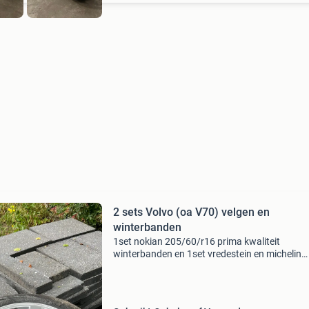
2 sets Volvo (oa V70) velgen en
winterbanden
1set nokian 205/60/r16 prima kwaliteit
winterbanden en 1set vredestein en michelin
215/65/r16, winterbanden van mindere kwalite
De beide velgensets (1x xc70) zijn in mooie sta