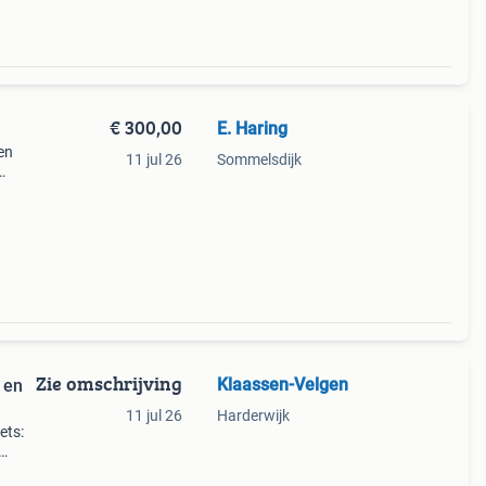
€ 300,00
E. Haring
en
11 jul 26
Sommelsdijk
n en
Zie omschrijving
Klaassen-Velgen
 en
11 jul 26
Harderwijk
ets:
0