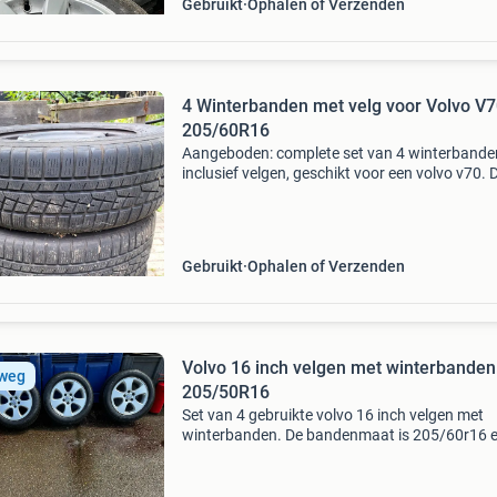
Gebruikt
Ophalen of Verzenden
4 Winterbanden met velg voor Volvo V7
205/60R16
Aangeboden: complete set van 4 winterbande
inclusief velgen, geschikt voor een volvo v70. 
banden zijn van het merk yokohama, type fc2
de maat 205/60r16 96h. Ze zijn gebruikt, maa
verkeren i
Gebruikt
Ophalen of Verzenden
Volvo 16 inch velgen met winterbanden
 weg
205/50R16
Set van 4 gebruikte volvo 16 inch velgen met
winterbanden. De bandenmaat is 205/60r16 
hebben een profieldiepte van ongeveer 6 mm.
Ideaal voor de wintermaanden. Geschikt voor
diverse volvo modellen.