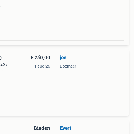
€ 250,00
jos
0
225 /
1 aug 26
Boxmeer
.
mm.
Bieden
Evert