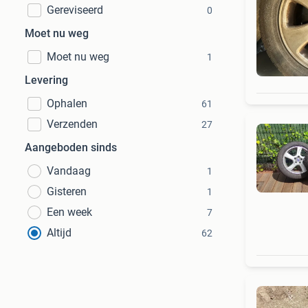
Gereviseerd
0
Moet nu weg
Moet nu weg
1
Levering
Ophalen
61
Verzenden
27
Aangeboden sinds
Vandaag
1
Gisteren
1
Een week
7
Altijd
62