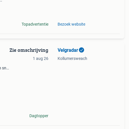
0
 alle
Topadvertentie
Bezoek website
Zie omschrijving
Velgradar
1 aug 26
Kollumersweach
 snel
ets in
Dagtopper