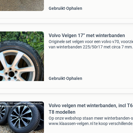
Gebruikt
Ophalen
Volvo Velgen 17” met winterbanden
Originele set velgen voor een volvo v70, voorzi
van winterbanden 225/50r17 met circa 7 mm
profiel. De steekmaat is 7jx17x50. De velgen
vertonen lichte gebruikssporen. Incl wielboute
kapjes. Zie
Gebruikt
Ophalen
Volvo velgen met winterbanden, incl T6
T8 modellen
Op onze webshop staan meer winterbanden-s
www.klaassen-velgen.nl te koop verschillende
winterbanden set, origineel volvo, voor de xc6