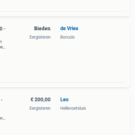
Bieden
de Vries
0 -
Eergisteren
Borculo
n
De
0, met
r
€ 200,00
Leo
 -
Eergisteren
Hellevoetsluis
en