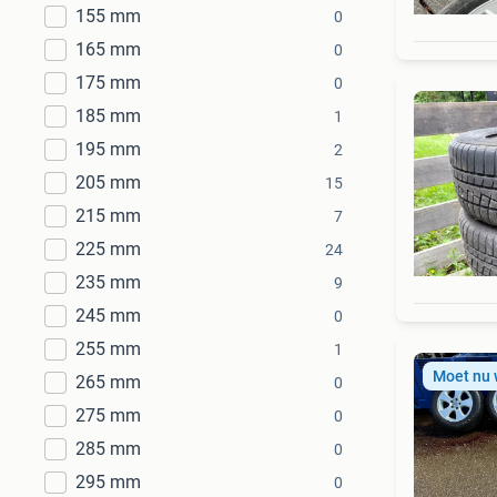
155 mm
0
165 mm
0
175 mm
0
185 mm
1
195 mm
2
205 mm
15
215 mm
7
225 mm
24
235 mm
9
245 mm
0
255 mm
1
Moet nu
265 mm
0
275 mm
0
285 mm
0
295 mm
0