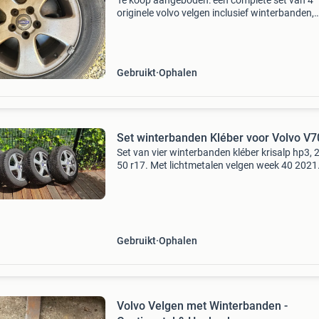
Te koop aangeboden: een complete set van 4
originele volvo velgen inclusief winterbanden,
afkomstig van een volvo v70 laatste type. De
velgen verkeren in nette gebruikte staat en de
banden hebben nog
Gebruikt
Ophalen
Set winterbanden Kléber voor Volvo V7
Set van vier winterbanden kléber krisalp hp3, 
50 r17. Met lichtmetalen velgen week 40 2021
Slechts 2 seizoenen gebruikt. Profieldiepte 7 
Gebruikt
Ophalen
Volvo Velgen met Winterbanden -