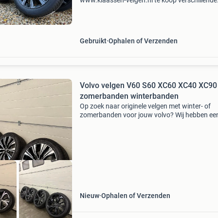
www.klaassen-velgen.nl te koop verschillende
winterbanden set, origineel volvo, voor de xc6
vanaf bouwjaar 2017 - 2026 ook geschikt voor
typen xc60
Gebruikt
Ophalen of Verzenden
Volvo velgen V60 S60 XC60 XC40 XC90
zomerbanden winterbanden
Op zoek naar originele velgen met winter- of
zomerbanden voor jouw volvo? Wij hebben een
wisselende voorraad met jonge, originele wiels
uitstekende staat. Bespaar flink met een jong
gebruik
Nieuw
Ophalen of Verzenden