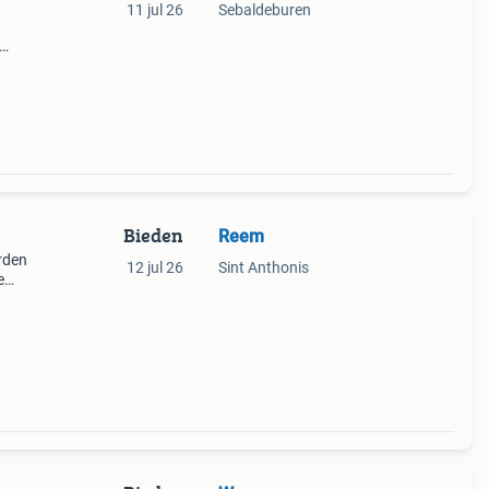
11 jul 26
Sebaldeburen
n
s
Bieden
Reem
rden
12 jul 26
Sint Anthonis
e
Het
staat.