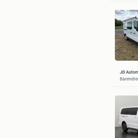
JD Autom
Barendre
Dutchva