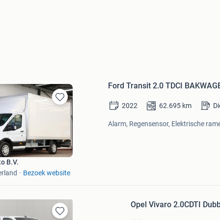
Ford Transit 2.0 TDCI BAKW
2022
62.695
km
Di
Bewaren
in
Alarm, Regensensor, Elektrische rame
Mijn
Favorieten
o B.V.
erland
Bezoek website
Opel Vivaro 2.0CDTI Dubb