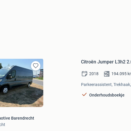
Citroën Jumper L3h2 2.0
Bewaren
2018
194.095
k
in
Mijn
Parkeerassistent, Trekhaak,
Favorieten
Onderhoudsboekje
otive Barendrecht
cht