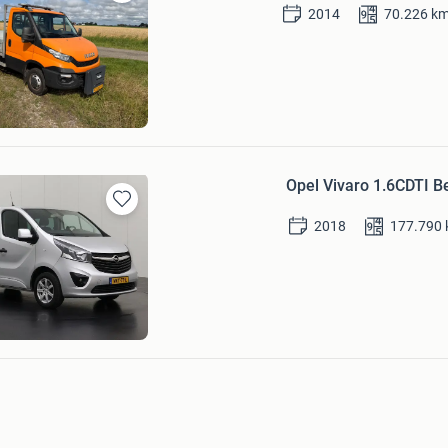
Bewaren
2014
70.226
k
in
Mijn
Favorieten
m
Opel Vivaro 1.6CDTI B
Bewaren
2018
177.790
in
Mijn
Favorieten
ns.com
d
Bezoek website