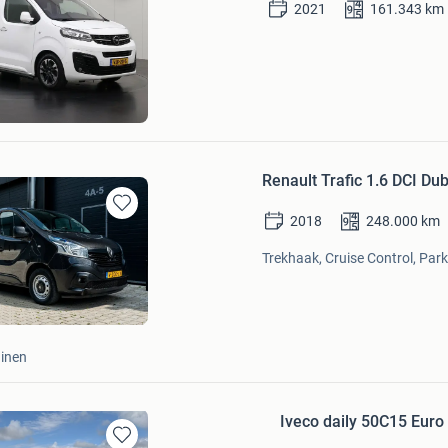
Bewaren
2021
161.343
km
in
Mijn
Favorieten
ns.com
d
Bezoek website
Renault Trafic 1.6 DCI D
2018
248.000
km
Bewaren
in
Trekhaak, Cruise Control, Par
Mijn
Favorieten
inen
Iveco daily 50C15 Eur