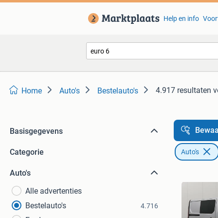
Help en info
Voor
4.917 resultaten
v
Home
Auto's
Bestelauto's
Bewaa
Basisgegevens
Categorie
Auto's
Auto's
Alle advertenties
Bestelauto's
4.716