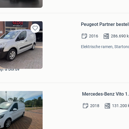
d
Bezoek website
Peugeot Partner bestel
Bewaren
2016
286.690
in
Mijn
Elektrische ramen, Startond
Favorieten
jf G Dol bv
Bewaren
in
Mercedes-Benz Vito 1.
Mijn
Favorieten
2018
131.200