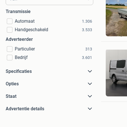
Transmissie
Automaat
1.306
Theo
Handgeschakeld
3.533
Brantgu
Adverteerder
Particulier
313
Bedrijf
3.601
Specificaties
Opties
Dutchva
Barnevel
Staat
Advertentie details