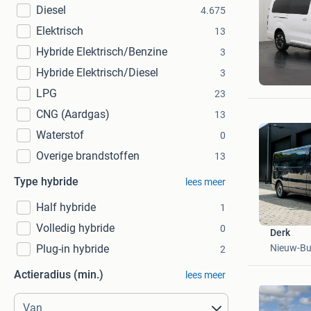
Diesel
4.675
Elektrisch
13
Hybride Elektrisch/Benzine
3
Dutchva
Hybride Elektrisch/Diesel
3
Barnevel
LPG
23
CNG (Aardgas)
13
Waterstof
0
Overige brandstoffen
13
Type hybride
lees meer
Half hybride
1
Volledig hybride
0
Derk
Plug-in hybride
Nieuw-Bu
2
Actieradius (min.)
lees meer