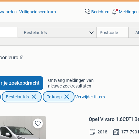
waarden
Veiligheidscentrum
Berichten
Meldingen
Bestelauto's
A
oor 'euro 6'
Ontvang meldingen van
r je zoekopdracht
nieuwe zoekresultaten
Bestelauto's
Te koop
Verwijder filters
Opel Vivaro 1.6CDTI B
Bewaren
2018
177.790
in