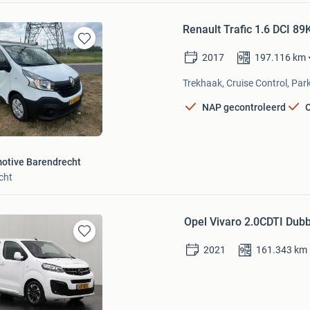
Renault Trafic 1.6 DCI 8
Bewaren
2017
197.116
km
in
Mijn
Trekhaak, Cruise Control, Par
Favorieten
NAP gecontroleerd
otive Barendrecht
cht
Opel Vivaro 2.0CDTI Dubb
Bewaren
2021
161.343
km
in
Mijn
Favorieten
ns.com