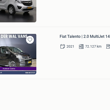
Mijn
Favorieten
ns.com
d
Bezoek website
Fiat Talento | 2.0 MultiJet
Bewaren
2021
72.127
km
in
Mijn
Favorieten
Wal Vans
Bezoek website