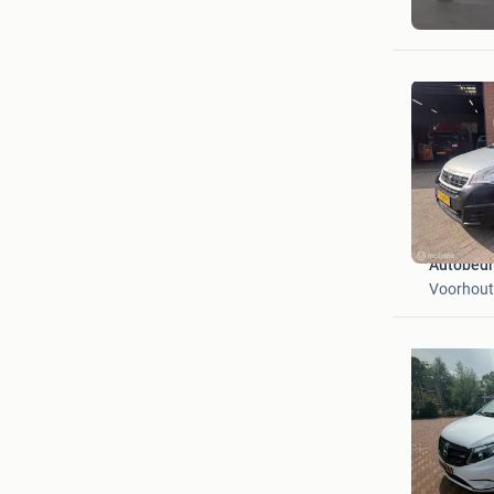
Barnevel
Autobedri
Voorhout