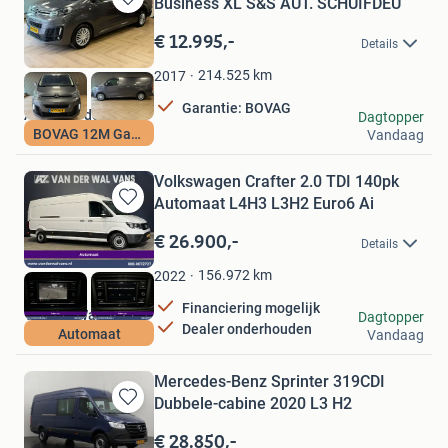
Business XL S&S AUT. SCHUIFDEU
Bewaren
in
€ 12.995,-
Details
Mijn
Favorieten
214.525
km
2017
Garantie: BOVAG
Autohuis de Vaart
Dagtopper
BOVAG 12M Garantie
Vandaag
Vlaardingen
Volkswagen Crafter 2.0 TDI 140pk
Automaat L4H3 L3H2 Euro6 Ai
Bewaren
in
€ 26.900,-
Details
Mijn
Favorieten
156.972
km
2022
Financiering mogelijk
Van der Wal Vans
Dagtopper
Dealer onderhouden
Automaat
Vandaag
Langerak
Mercedes-Benz Sprinter 319CDI
Dubbele-cabine 2020 L3 H2
Bewaren
in
€ 28.850,-