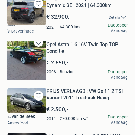
Dynamic SE | 2021 | 64.300km
Bewaren
in
€ 32.900,-
Details
Mijn
Sina
Dagtopper
Favorieten
64.300
km
2021
Vandaag
's-Gravenhage
Opel Astra 1.6 16V Twin Top TOP
Bewaren
Conditie
in
Mijn
€ 2.650,-
Favorieten
John
Benzine
Dagtopper
2008
Vandaag
's-Gravenhage
PRIJS VERLAAGD!: VW Golf 1.2 TSI
Variant 2011 Trekhaak Navig
Bewaren
in
€ 2.500,-
Mijn
E. van de Beek
Dagtopper
Favorieten
270.000
km
2011
Vandaag
Amersfoort